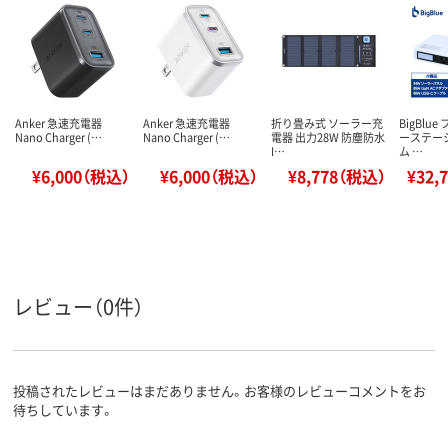
Anker 急速充電器
Anker 急速充電器
折り畳み式 ソーラー充
BigBlu
Nano Charger (…
Nano Charger (…
電器 出力28W 防塵防水
ーステー
I…
ム …
¥6,000（税込）
¥6,000（税込）
¥8,778（税込）
¥32,
レビュー（0件）
投稿されたレビューはまだありません。お客様のレビューコメントをお
待ちしています。