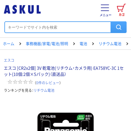
カゴ
メニュー
ホーム
事務機器/家電/電池/照明
電池
リチウム電池
エスコ
エスコ [CR2x2個] 3V 乾電池(リチウム・カメラ用) EA758YC-3C 1セ
ット(10個:2個×5パック)（直送品）
（
0
件のレビュー
）
ランキングを見る：
リチウム電池