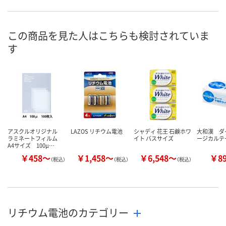
この商品を見た人はこちらも検討されていま
す
アスクルオリジナル
LAZOS リチウム電池
シャディ 花王 石鹸ホワ
大和漢 ダ
ラミネートフィルム
イト バスサイズ
ージカルテ
A4サイズ 100μ…
￥458～
￥1,458～
￥6,548～
￥8
（税込）
（税込）
（税込）
リチウム電池のカテゴリー