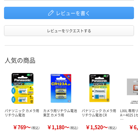
レビューを書く
レビューをリクエストする
人気の商品
パナソニック カメラ用
カメラ用リチウム電池
パナソニック カメラ用
LIXIL 専
リチウム電池
東芝 カメラ用
リチウム電池 CR
Aー4025 1
…
￥769～
￥1,180～
￥1,520～
￥6,
（税込）
（税込）
（税込）