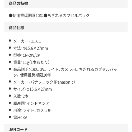
商品の特徴
●使用推奨期限10年●ちぎれるカプセルパック
商品仕様
メーカー：エスコ
寸法：Φ15.6×27mm
型番：CR-2W/2P
重量：11g（1本あたり）
商品説明：CR2。3V。ライト、カメラ用。ちぎれるカプセルパッ
ク。使用推奨期限10年
メーカー：パナソニック（Panasonic）
サイズ：φ15.6×27mm
入数：2本
原産国：インドネシア
用途：ライト、カメラ用
電圧：3V
JANコード