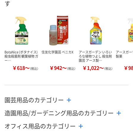
す
数量
お取り扱い終了しま
お取り扱い終了しま
した
した
カ
BotaNice (ボタナイス)
住友化学園芸 ベニカX
アースガーデン いろい
アースガー
殺虫殺菌剤 観葉植物 ガ
ろな植物つよし 殺虫剤
製薬
ー…
園芸 アース製…
￥618～
￥942～
￥1,022～
￥9
（税込）
（税込）
（税込）
園芸用品のカテゴリー
造園用品/ガーデニング用品のカテゴリー
オフィス用品のカテゴリー