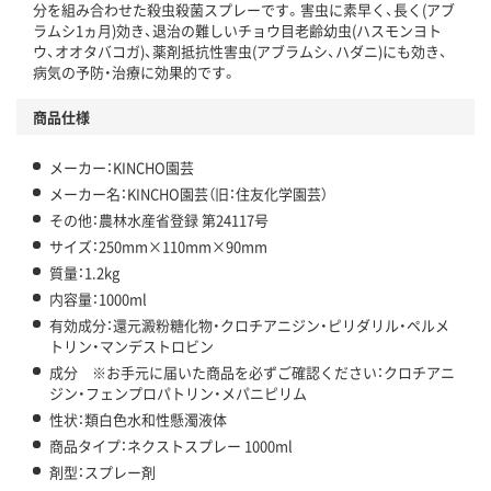
分を組み合わせた殺虫殺菌スプレーです。害虫に素早く、長く(アブ
ラムシ1ヵ月)効き、退治の難しいチョウ目老齢幼虫(ハスモンヨト
ウ、オオタバコガ)、薬剤抵抗性害虫(アブラムシ、ハダニ)にも効き、
病気の予防・治療に効果的です。
商品仕様
メーカー：KINCHO園芸
メーカー名：KINCHO園芸（旧：住友化学園芸）
その他：農林水産省登録 第24117号
サイズ：250mm×110mm×90mm
質量：1.2kg
内容量：1000ml
有効成分：還元澱粉糖化物・クロチアニジン・ピリダリル・ペルメ
トリン・マンデストロビン
成分 ※お手元に届いた商品を必ずご確認ください：クロチアニ
ジン・フェンプロパトリン・メパニピリム
性状：類白色水和性懸濁液体
商品タイプ：ネクストスプレー 1000ml
剤型：スプレー剤