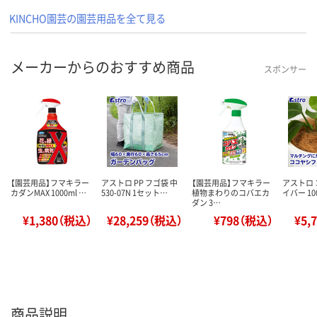
KINCHO園芸の園芸用品を全て見る
メーカーからのおすすめ商品
スポンサー
【園芸用品】フマキラー
アストロ PP フゴ袋 中
【園芸用品】フマキラー
アストロ
カダンMAX 1000ml …
530-07N 1セット…
植物まわりのコバエカ
イバー 100
ダン 3…
¥1,380（税込）
¥28,259（税込）
¥798（税込）
¥5,
商品説明