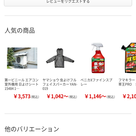
レビューをリクエストする
人気の商品
第一ビニール エアコン
ヤマショウ 虫よけフル
ベニカXファインスプ
フマキラー
室外機用 日よけシート
フェイスパーカー YAN-
レー
草王PRO 
15484 1…
019
￥3,573
￥1,042～
￥1,146～
￥2,1
（税込）
（税込）
（税込）
他のバリエーション