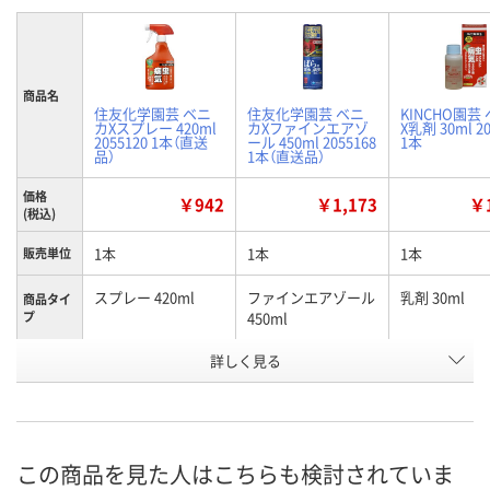
商品名
住友化学園芸 ベニ
住友化学園芸 ベニ
KINCHO園芸
カXスプレー 420ml
カXファインエアゾ
X乳剤 30ml 20
2055120 1本（直送
ール 450ml 2055168
1本
品）
1本（直送品）
価格
￥942
￥1,173
￥1
(税込)
1本
1本
1本
販売単位
スプレー 420ml
ファインエアゾール
乳剤 30ml
商品タイ
プ
450ml
お申込番
詳しく見る
AX33631
AX33655
AX33632
号
直送品
直送品
4点
在庫
8月8日（土）
お届け日
この商品を見た人はこちらも検討されていま