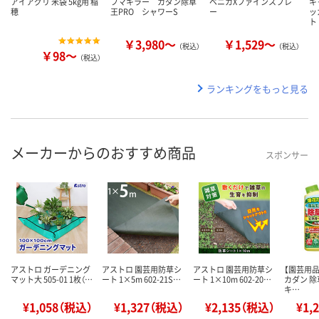
アイアグリ 米袋 5kg用 稲
フマキラー カダン除草
ベニカXファインスプレ
キ
穂
王PRO シャワーS
ー
ッ
ト
￥3,980～
￥1,529～
（税込）
（税込）
￥98～
（税込）
ランキングをもっと見る
メーカーからのおすすめ商品
スポンサー
アストロ ガーデニング
アストロ 園芸用防草シ
アストロ 園芸用防草シ
【園芸用品
マット大 505-01 1枚（…
ート 1×5m 602-21S…
ート 1×10m 602-20…
カダン 除
キ…
¥1,058（税込）
¥1,327（税込）
¥2,135（税込）
¥1,