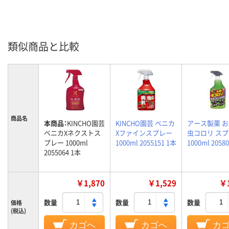
類似商品と比較
商品名
本商品：
KINCHO園芸
KINCHO園芸 ベニカ
アース製薬 
ベニカXネクストス
Xファインスプレー
虫コロリ ス
プレー 1000ml
1000ml 2055151 1本
1000ml 2058
2055064 1本
￥1,870
￥1,529
￥1
数量
数量
数量
価格
(税込)
カゴへ
カゴへ
カ