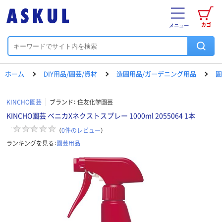
カゴ
メニュー
ホーム
DIY用品/園芸/資材
造園用品/ガーデニング用品
園
KINCHO園芸
ブランド：
住友化学園芸
KINCHO園芸 ベニカXネクストスプレー 1000ml 2055064 1本
（
0
件のレビュー
）
ランキングを見る：
園芸用品