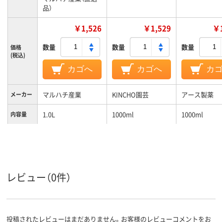
品）
￥1,526
￥1,529
￥1
数量
数量
数量
価格
(税込)
カゴへ
カゴへ
カ
マルハチ産業
KINCHO園芸
アース製薬
メーカー
1.0L
1000ml
1000ml
内容量
356g
質量
レビュー（0件）
投稿されたレビューはまだありません。お客様のレビューコメントをお