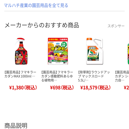
マルハチ産業の園芸用品を全て見る
メーカーからのおすすめ商品
スポンサー
【園芸用品】フマキラー
【園芸用品】フマキラー
【除草剤】ラウンドアッ
【園芸用品
カダンMAX 1000ml …
カダン感動肥料あらゆ
プ マックスロード
カダン 
る植物用…
5.5L/…
力自…
¥1,380（税込）
¥698（税込）
¥18,579（税込）
¥
商品説明