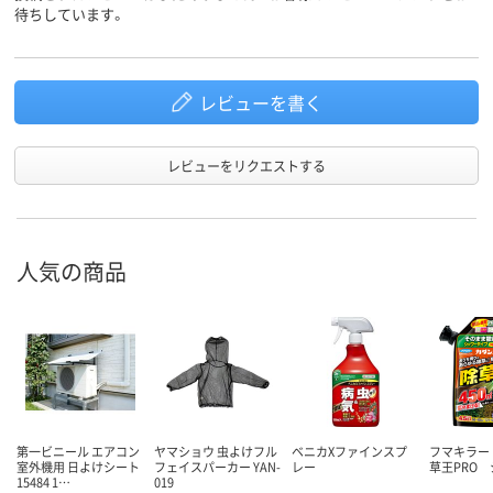
待ちしています。
レビューを書く
レビューをリクエストする
人気の商品
第一ビニール エアコン
ヤマショウ 虫よけフル
ベニカXファインスプ
フマキラー
室外機用 日よけシート
フェイスパーカー YAN-
レー
草王PRO 
15484 1…
019