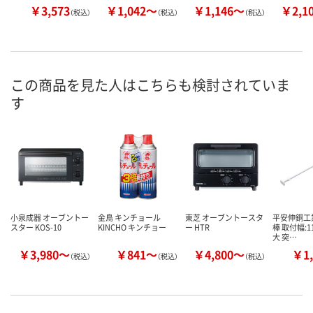
￥3,573
￥1,042～
￥1,146～
￥2,1
（税込）
（税込）
（税込）
この商品を見た人はこちらも検討されていま
す
小泉成器 オーブントー
金鳥 キンチョール
東芝 オーブントースタ
平安伸銅工
スター KOS-10
KINCHO キンチョー
ー HTR
棒 取付幅:11
大 突…
￥3,980～
￥841～
￥4,800～
￥1,
（税込）
（税込）
（税込）