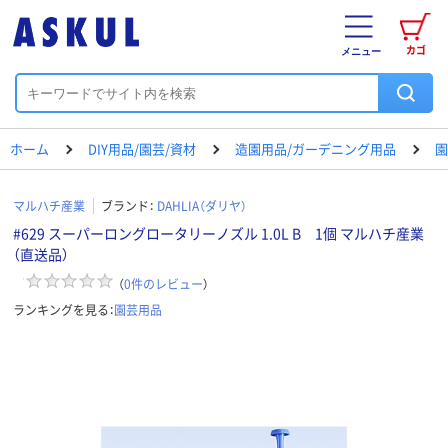
カゴ
メニュー
ホーム
DIY用品/園芸/資材
造園用品/ガーデニング用品
園
マルハチ産業
ブランド：
DAHLIA（ダリヤ）
#629 スーパーロングロータリーノズル 1.0L B 1個 マルハチ産業
（直送品）
（
0
件のレビュー
）
ランキングを見る：
園芸用品