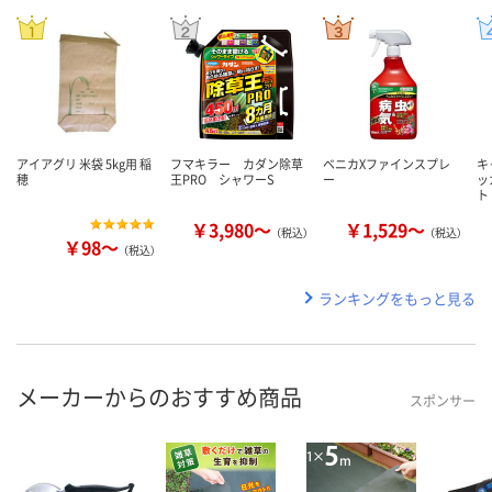
アイアグリ 米袋 5kg用 稲
フマキラー カダン除草
ベニカXファインスプレ
キ
穂
王PRO シャワーS
ー
ッ
ト
￥3,980～
￥1,529～
（税込）
（税込）
￥98～
（税込）
ランキングをもっと見る
メーカーからのおすすめ商品
スポンサー