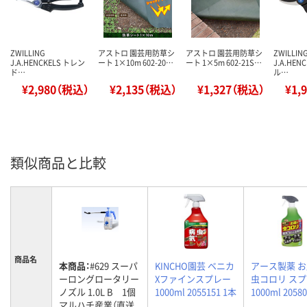
ZWILLING
アストロ 園芸用防草シ
アストロ 園芸用防草シ
ZWILLIN
J.A.HENCKELS トレン
ート 1×10m 602-20…
ート 1×5m 602-21S…
J.A.HEN
ド…
ル…
¥2,980（税込）
¥2,135（税込）
¥1,327（税込）
¥1,
類似商品と比較
商品名
本商品：
#629 スーパ
KINCHO園芸 ベニカ
アース製薬 
ーロングロータリー
Xファインスプレー
虫コロリ ス
ノズル 1.0L B 1個
1000ml 2055151 1本
1000ml 2058
マルハチ産業（直送