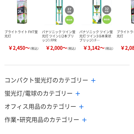
カゴへ
カゴへ
ブライトライト FHT蛍
パナソニック ツイン蛍
パナソニック ツイン蛍
ブライトライ
光灯
光灯 ツイン1（2本ブリ
光灯 ツイン3（6本束状
光灯
ッジ） FPR
ブリッジ） F…
￥2,450～
￥2,000～
￥3,142～
￥2,0
（税込）
（税込）
（税込）
コンパクト蛍光灯のカテゴリー
蛍光灯/電球のカテゴリー
オフィス用品のカテゴリー
作業・研究用品のカテゴリー