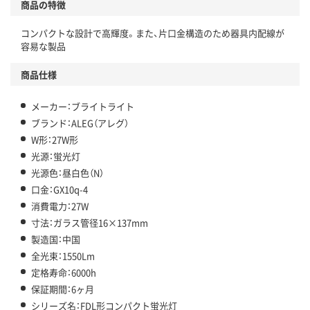
商品の特徴
コンパクトな設計で高輝度。また、片口金構造のため器具内配線が
容易な製品
商品仕様
メーカー：ブライトライト
ブランド：ALEG（アレグ）
W形：27W形
光源：蛍光灯
光源色：昼白色（N）
口金：GX10q-4
消費電力：27W
寸法：ガラス管径16×137mm
製造国：中国
全光束：1550Lm
定格寿命：6000h
保証期間：6ヶ月
シリーズ名：FDL形コンパクト蛍光灯