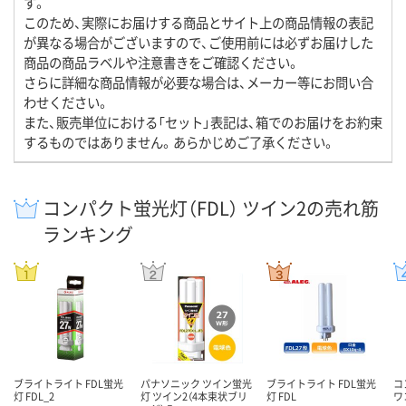
す。
このため、実際にお届けする商品とサイト上の商品情報の表記
が異なる場合がございますので、ご使用前には必ずお届けした
商品の商品ラベルや注意書きをご確認ください。
さらに詳細な商品情報が必要な場合は、メーカー等にお問い合
わせください。
また、販売単位における「セット」表記は、箱でのお届けをお約束
するものではありません。あらかじめご了承ください。
コンパクト蛍光灯（FDL） ツイン2の売れ筋
ランキング
ブライトライト FDL蛍光
パナソニック ツイン蛍光
ブライトライト FDL蛍光
コ
灯 FDL_2
灯 ツイン2（4本束状ブリ
灯 FDL
ワ