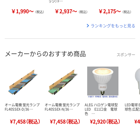
ッジ） F…
￥1,990～
￥2,937～
￥2,175～
（税込）
（税込）
（税込）
ランキングをもっと見る
メーカーからのおすすめ商品
スポンサー
オーム電機 蛍光ランプ
オーム電機 蛍光ランプ
ALEG ハロゲン電球型
LED電球 E
FL40SSEX-D/36 …
FL40SSEX-N/36 …
LED E11口金 電球
球色 広配光
色 …
¥7,458（税込）
¥7,458（税込）
¥2,920（税込）
¥