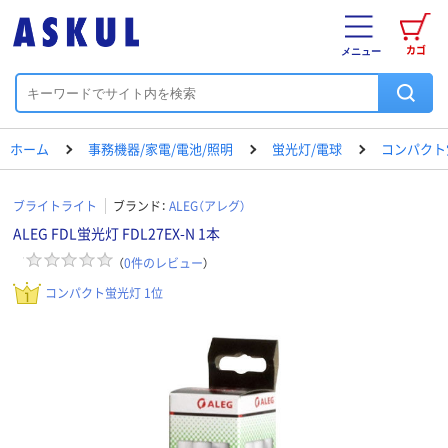
カゴ
メニュー
ホーム
事務機器/家電/電池/照明
蛍光灯/電球
コンパクト
ブライトライト
ブランド：
ALEG（アレグ）
ALEG FDL蛍光灯 FDL27EX-N 1本
（
0
件のレビュー
）
コンパクト蛍光灯 1位