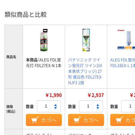
類似商品と比較
商品名
本商品：
ALEG FDL蛍
パナソニック ツイ
ALEG FDL蛍
光灯 FDL27EX-N 1本
ン蛍光灯 ツイン2(4
FDL18EX-L 1
本束状ブリッジ) 27
形 昼白色 FDL27EX-
NJF3 1個
￥1,990
￥2,937
￥2
数量
数量
数量
価格
(税込)
カゴへ
カゴへ
カ