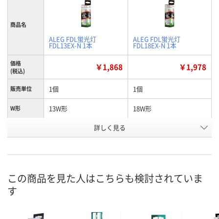
商品名
ALEG FDL蛍光灯
ALEG FDL蛍光灯
FDL13EX-N 1本
FDL18EX-N 1本
価格
￥1,868
￥1,978
(税込)
1個
1個
販売単位
13W形
18W形
W形
詳しく見る
GX10q-2
GX10q-3
口金
AX49665
AX49664
お申込番号
あり
あり
在庫
この商品を見た人はこちらも検討されていま
8月8日（土）
8月8日（土）
お届け日
す
数量
数量