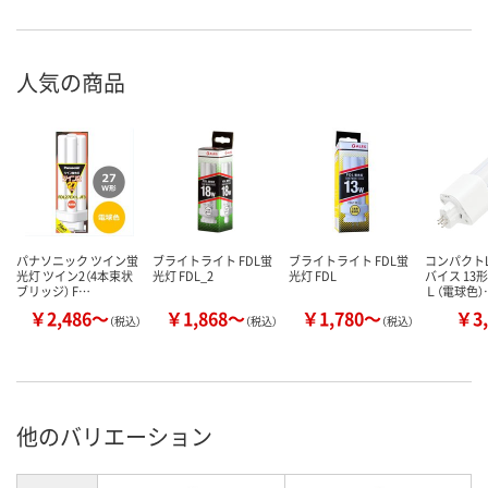
人気の商品
パナソニック ツイン蛍
ブライトライト FDL蛍
ブライトライト FDL蛍
コンパクトL
光灯 ツイン2（4本束状
光灯 FDL_2
光灯 FDL
バイス 13
ブリッジ） F…
Ｌ（電球色）
￥2,486～
￥1,868～
￥1,780～
￥3,
（税込）
（税込）
（税込）
他のバリエーション