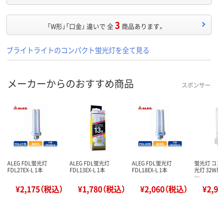
3
「W形」「口金」 違いで 全
商品あります。
ブライトライトのコンパクト蛍光灯を全て見る
メーカーからのおすすめ商品
スポンサー
ALEG FDL蛍光灯
ALEG FDL蛍光灯
ALEG FDL蛍光灯
蛍光灯 
FDL27EX-L 1本
FDL13EX-L 1本
FDL18EX-L 1本
光灯 32W
…
¥2,175（税込）
¥1,780（税込）
¥2,060（税込）
¥2,