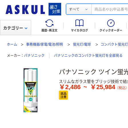
すべて
カテゴリー
履歴・再注文
マイカタログ
クイックオーダー
ホーム
事務機器/家電/電池/照明
蛍光灯/電球
コンパクト蛍光
メーカー
パナソニック
パナソニックのコンパクト蛍光灯を全部見る
パナソニック ツイン蛍光灯
スリムなガラス管をブリッジ技術で結
￥2,486
~
￥25,984
（税込）