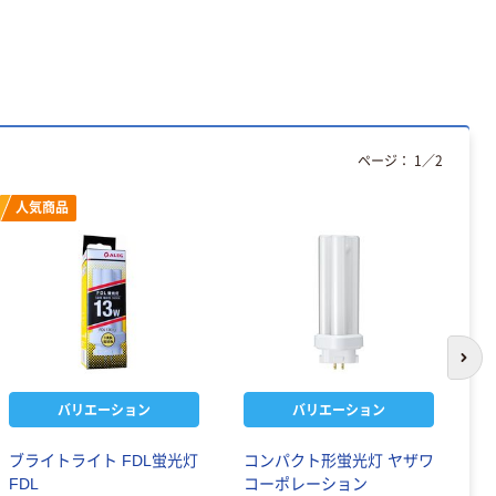
ページ：
1
／
2
人気商品
次の
バリエーション
バリエーション
ブライトライト FDL蛍光灯
コンパクト形蛍光灯 ヤザワ
ブ
FDL
コーポレーション