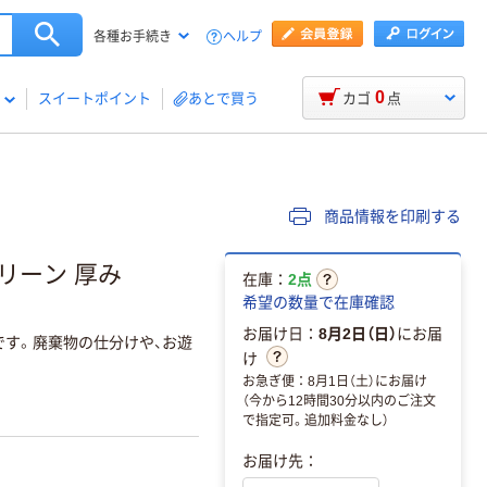
ヘルプ
各種お手続き
0
スイートポイント
あとで買う
カゴ
点
商品情報を印刷する
グリーン 厚み
在庫：
2点
希望の数量で在庫確認
お届け日：
8月2日（日）
にお届
です。廃棄物の仕分けや、お遊
け
お急ぎ便：8月1日（土）にお届け
（今から12時間30分以内のご注文
で指定可。追加料金なし）
お届け先：