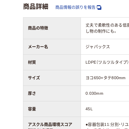
商品詳細
厚さ
0.030mm
0.0
商品情報の誤りを報告
袋サイズ（横）
650mm
650
丈夫で柔軟性のある低密
商品の特徴
し物の制作にも。
袋サイズ（縦）
800mm
800
メーカー名
ジャパックス
材質
LDPE（ツルツルタイ
低密
プ）
材質
LDPE（ツルツルタイプ
カラーグループ
グリーン系
クリ
サイズ
ヨコ650×タテ800mm
アスクル商品環境
15
厚さ
0.030mm
スコア
容量
45L
アスクル商品環境スコア
●容器包装11:分別・リ