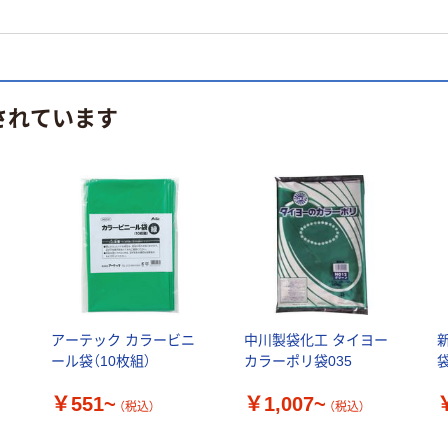
されています
ポ
アーテック カラービニ
中川製袋化工 タイヨー
ール袋（10枚組）
カラーポリ袋035
￥551~
￥1,007~
（税込）
（税込）