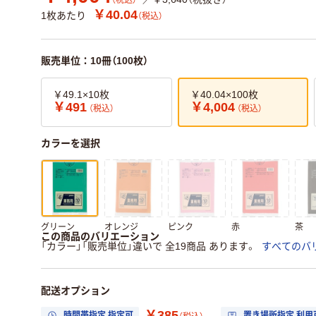
（税込）
￥40.04
1枚あたり
（税込）
販売単位：10冊（100枚）
￥49.1×10枚
￥40.04×100枚
￥491
￥4,004
（税込）
（税込）
カラーを選択
グリーン
オレンジ
ピンク
赤
茶
この商品のバリエーション
「カラー」「販売単位」違いで 全19商品 あります。
すべてのバ
配送オプション
￥385
時間帯指定 指定可
置き場所指定 利用