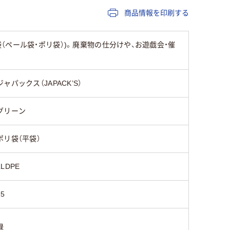
0.020ｍｍ
商品情報を印刷する
650mm
ペール袋・ポリ袋）)。廃棄物の仕分けや、お遊戯会・催
800mm
ジャパックス（JAPACK’S）
度
ポリエチレン（低密度
ポリエチレン）
グリーン
ポリ袋（平袋）
LLDPE
15
緑