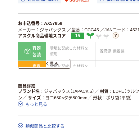
（税込）
お申込番号：AX57858
メーカー：ジャパックス
／型番：CCG45
／JANコード：45216
アスクル商品環境スコア
15
容器
環境に配慮した材料を
省資源・無包装
使用
包装
詳しく見る
商品
環境に配慮した材料を
省資源・省エネ・節水
本体
使用
独自の回収スキームが
アスクルで資源循環し
商品詳細
仕組
ある
ている
ブランド名
ジャパックス（JAPACK’S）
／
材質
LDPE（ツル
ン
／
サイズ
ヨコ650×タテ800mm
／
形状
ポリ袋（平袋）
この商品の環境配慮ポイントです。詳しくはページ下部の商品
もっと見る
ア詳細／加点項目
」で確認できます。
類似商品と比較する