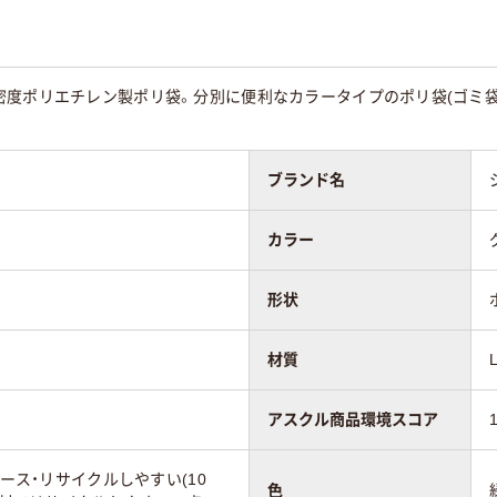
7mm
0.020ｍｍ
0.020ｍｍ
mm
650mm
650mm
度ポリエチレン製ポリ袋。分別に便利なカラータイプのポリ袋(ゴミ袋（
mm
800mm
800mm
ブランド名
ポリエチレン（低密度
ポリエチレン（低密
度ポリエチレン
ポリエチレン）
ポリエチレン）
）
カラー
ア(透明)系
形状
材質
アスクル商品環境スコア
ユース・リサイクルしやすい(10
色