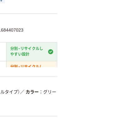
84407023
分別・リサイクルし
やすい設計
分別・リサイクルし
やすい設計
温室効果ガスなどの削減
ツルタイプ）
／
カラー
グリー
詳細「
アスクル商品環境スコ