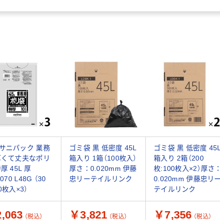
サニパック 業務
ゴミ袋 黒 低密度 45L
ゴミ袋 黒 低密度 45
厚くて丈夫なポリ
箱入り 1箱（100枚入）
箱入り 2箱（200
厚 45L 厚
厚さ：0.020mm 伊藤
枚:100枚入×2）厚さ
.070 L48G （30
忠リーテイルリンク
0.020mm 伊藤忠リ
0枚入×3）
テイルリンク
,063
￥3,821
￥7,356
（税込）
（税込）
（税込）