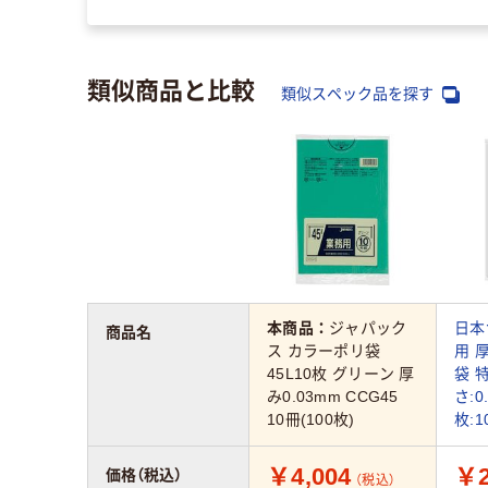
類似商品と比較
類似スペック品を探す
本商品：
ジャパック
日本
商品名
ス カラーポリ袋
用 
45L10枚 グリーン 厚
袋 特
み0.03mm CCG45
さ:0
10冊(100枚)
枚:1
￥4,004
￥2
価格（税込）
（税込）