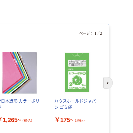
ページ：
1
／
2
次のスライド
新日本造形 カラーポリ
ハウスホールドジャパ
日幼 カラ
袋
ン ゴミ袋
￥495~
￥1,265~
￥175~
（税込）
（税込）