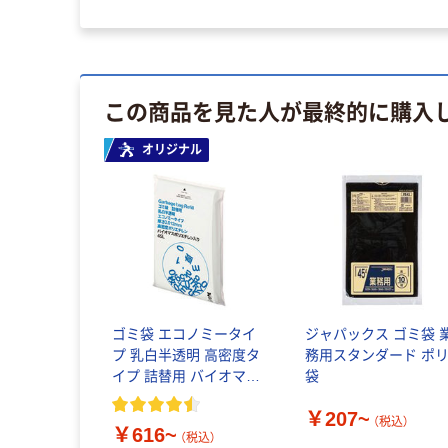
この商品を見た人が最終的に購入
オリジナル
ゴミ袋 エコノミータイ
ジャパックス ゴミ袋 
プ 乳白半透明 高密度タ
務用スタンダード ポ
イプ 詰替用 バイオマス
袋
素材10％配合
￥207~
（税込）
￥616~
（税込）