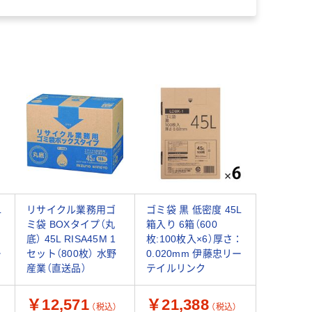
L
リサイクル業務用ゴ
ゴミ袋 黒 低密度 45L
ミ袋 BOXタイプ（丸
箱入り 6箱（600
：
底） 45L RISA45M 1
枚:100枚入×6）厚さ：
ー
セット（800枚） 水野
0.020mm 伊藤忠リー
産業（直送品）
テイルリンク
￥12,571
￥21,388
（税込）
（税込）