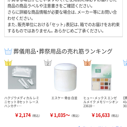
商品の商品ラベルや注意書きをご確認ください。
さらに詳細な商品情報が必要な場合は、メーカー等にお問い合
わせください。
また、販売単位における「セット」表記は、箱でのお届けをお約束
するものではありません。あらかじめご了承ください。
葬儀用品・葬祭用品の売れ筋ランキング
ハクゾウメディカル レミ
エスケー 骨壺 白並
ヒュー・メックス エンゼ
【
ニセット Bセット レース
ルメイク メモリーシオン
4
ハンカチ・…
23618…
30
￥2,174
￥1,035～
￥16,633
（税込）
（税込）
（税込）