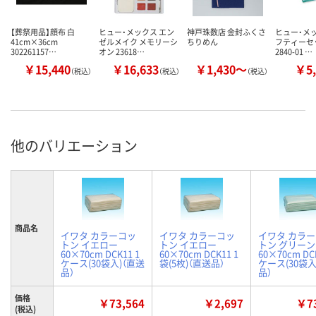
【葬祭用品】顔布 白
ヒュー・メックス エン
神戸珠数店 金封ふくさ
ヒュー・メ
41cm×36cm
ゼルメイク メモリーシ
ちりめん
フティーセッ
302261157…
オン 23618…
2840-01 …
￥15,440
￥16,633
￥1,430～
￥5,
（税込）
（税込）
（税込）
他のバリエーション
商品名
イワタ カラーコッ
イワタ カラーコッ
イワタ カラ
トン イエロー
トン イエロー
トン グリーン
60×70cm DCK11 1
60×70cm DCK11 1
60×70cm DC
ケース(30袋入)（直送
袋(5枚)（直送品）
ケース(30袋入
品）
品）
価格
￥73,564
￥2,697
￥73
(税込)