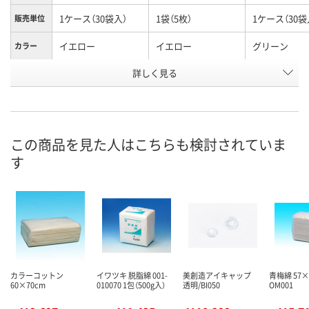
1ケース（30袋入）
1袋（5枚）
1ケース（30袋
販売単位
イエロー
イエロー
グリーン
カラー
お申込番
詳しく見る
AX59801
AX59812
AX59813
号
直送品
直送品
直送品
在庫
9月1日（火）まで
8月26日（水）まで
9月1日（火）ま
お届け日
この商品を見た人はこちらも検討されていま
す
数量
数量
数量
カゴへ
カゴへ
カ
カラーコットン
イワツキ 脱脂綿 001-
美創造アイキャップ
青梅綿 57×
60×70cm
010070 1包（500g入）
透明/BI050
OM001