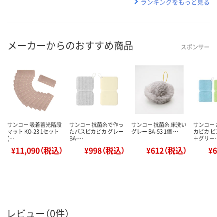
ランキングをもっと見る
メーカーからのおすすめ商品
スポンサー
サンコー 吸着蓄光階段
サンコー 抗菌糸で作っ
サンコー 抗菌糸 床洗い
サンコー
マット KO-23 1セット
たバスピカピカ グレー
グレー BA-53 1個 …
カピカ 
(…
BA-…
＋グリー
¥11,090（税込）
¥998（税込）
¥612（税込）
¥
レビュー（0件）