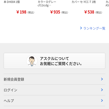
本 DH004 1個
カラー Dグレー
カバー セ-YCC-T 1枚
カ
cf11icdg…
A
￥198
￥935
￥538
（税込）
（税込）
（税込）
ランキング一覧
アスクルについて
お気軽にご質問ください。
新規会員登録
ログイン
ヘルプ