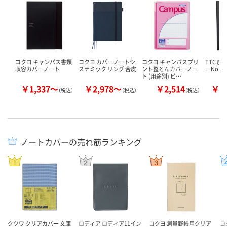
コクヨ キャンパス書類
コクヨ カバーノートシ
コクヨ キャンパスプリ
TTC 
収容カバーノート
ステミック リング 合皮
ント整とんカバーノー
ーNo.14
ト (用途別) ピ…
￥1,337～
￥2,978～
￥2,514
￥1
（税込）
（税込）
（税込）
ノートカバーの売れ筋ランキング
クツワ クリアカバー 文庫
ロディア ロディア11イン
コクヨ 測量野帳用クリア
コ