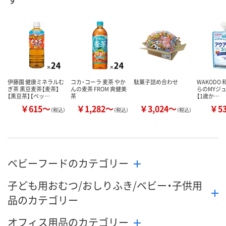
数量
数量
数量
カゴへ
カゴへ
カ
伊藤園 健康ミネラルむ
コカ・コーラ 麦茶 やか
駄菓子詰め合わせ
WAKODO 
ぎ茶 黒豆麦茶【麦茶】
んの麦茶 FROM 爽健美
らのMYジ
【黒豆茶】【ペッ…
茶
【1歳か…
￥615～
￥1,282～
￥3,024～
￥5
（税込）
（税込）
（税込）
ベビーフードのカテゴリー
子ども用おむつ/おしりふき/ベビー・子供用
品のカテゴリー
オフィス用品のカテゴリー