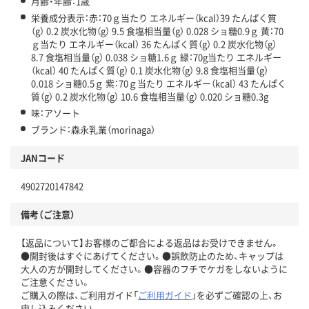
月齢・年齢：1歳
栄養成分表示：赤：70ｇ当たり エネルギー（kcal）39 たんぱく質
（g） 0.2 炭水化物（g） 9.5 食塩相当量（g） 0.028 ショ糖0.9ｇ 黄：70
ｇ当たり エネルギー（kcal） 36 たんぱく質（g） 0.2 炭水化物（g）
8.7 食塩相当量（g） 0.038 ショ糖1.6ｇ 緑：70g当たり エネルギー
（kcal） 40 たんぱく質（g） 0.1 炭水化物（g） 9.8 食塩相当量（g）
0.018 ショ糖0.5ｇ 紫：70ｇ当たり エネルギー（kcal） 43 たんぱく
質（g） 0.2 炭水化物（g） 10.6 食塩相当量（g） 0.020 ショ糖0.3g
味：アソート
ブランド：森永乳業（morinaga）
JANコード
4902720147842
備考（ご注意）
【返品について】お客様のご都合による返品はお受けできません。
●開封後はすぐにあげてください。●誤飲防止のため、キャップは
大人の方が開封してください。●容器のフチでケガをしないように
ご注意ください。
ご購入の際は、ご利用ガイド「
ご利用ガイド
」を必ずご確認の上、お
申し込みください。