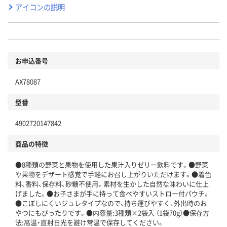
アイコンの説明
お申込番号
AX78087
型番
4902720147842
商品の特徴
●8種類の野菜と果物を使用した果汁入りゼリー飲料です。●野菜
や果物をデザート感覚で手軽にお召し上がりいただけます。●着色
料、香料、保存料、砂糖不使用。素材を生かした自然な味わいに仕上
げました。●お子さまが手に持って食べやすいストロー付パウチ。
●こぼしにくいジュレタイプなので、持ち運びやすく、外出時のお
やつにもぴったりです。●内容量:3種類×2袋入 （1袋70g）●保存方
法:高温・直射日光を避け常温で保存してください。