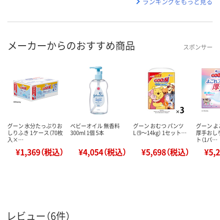
ランキングをもっと見る
メーカーからのおすすめ商品
スポンサー
グーン 水分たっぷりお
ベビーオイル 無香料
グーン おむつ パンツ
グーン 
しりふき 1ケース（70枚
300ml 1個 5本
L（9～14kg） 1セット…
厚手おしり
入×…
ト（1パ…
¥1,369（税込）
¥4,054（税込）
¥5,698（税込）
¥5,
レビュー（6件）