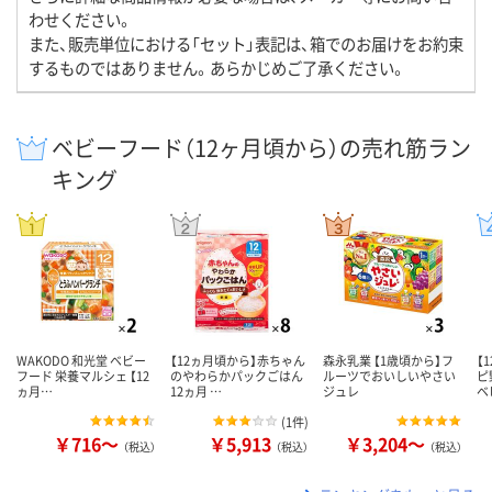
わせください。
また、販売単位における「セット」表記は、箱でのお届けをお約束
するものではありません。あらかじめご了承ください。
ベビーフード（12ヶ月頃から）の売れ筋ラン
キング
WAKODO 和光堂 ベビー
【12ヵ月頃から】赤ちゃん
森永乳業 【1歳頃から】フ
【
フード 栄養マルシェ 【12
のやわらかパックごはん
ルーツでおいしいやさい
ピ
ヵ月…
12ヵ月 …
ジュレ
ベ
(
1件
)
￥716～
￥5,913
￥3,204～
（税込）
（税込）
（税込）