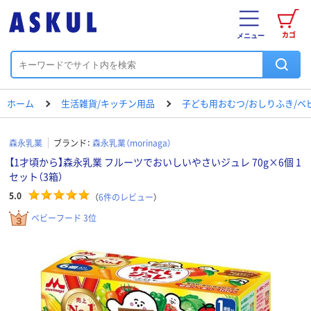
カゴ
メニュー
ホーム
生活雑貨/キッチン用品
子ども用おむつ/おしりふき/ベ
森永乳業
ブランド：
森永乳業（morinaga）
【1才頃から】森永乳業 フルーツでおいしいやさいジュレ 70g×6個 1
セット（3箱）
5.0
（
6
件のレビュー
）
ベビーフード 3位