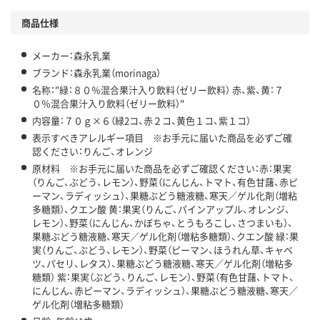
商品仕様
メーカー：森永乳業
ブランド：森永乳業（morinaga）
名称："緑：８０％混合果汁入り飲料（ゼリー飲料） 赤、紫、黄：７
０％混合果汁入り飲料（ゼリー飲料）"
内容量：７０ｇ×６（緑2コ、赤２コ、黄色１コ、紫１コ）
表示すべきアレルギー項目 ※お手元に届いた商品を必ずご確
認ください：りんご、オレンジ
原材料 ※お手元に届いた商品を必ずご確認ください：赤：果実
（りんご、ぶどう、レモン）、野菜（にんじん、トマト、有色甘藷、赤ピ
ーマン、ラディッシュ）、果糖ぶどう糖液糖、寒天／ゲル化剤（増粘
多糖類）、クエン酸 黄：果実（りんご、パインアップル、オレンジ、
レモン）、野菜（にんじん、かぼちゃ、とうもろこし、さつまいも）、
果糖ぶどう糖液糖、寒天／ゲル化剤（増粘多糖類）、クエン酸 緑：果
実（りんご、ぶどう、レモン）、野菜（ピーマン、ほうれん草、キャベ
ツ、パセリ、レタス）、果糖ぶどう糖液糖、寒天／ゲル化剤（増粘多
糖類） 紫：果実（ぶどう、りんご、レモン）、野菜（有色甘藷、トマト、
にんじん、赤ピーマン、ラディッシュ）、果糖ぶどう糖液糖、寒天／
ゲル化剤（増粘多糖類）