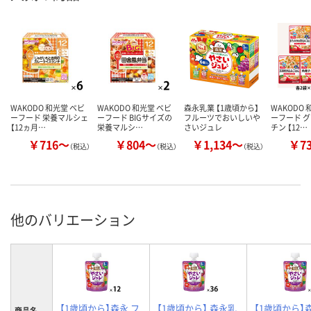
WAKODO 和光堂 ベビ
WAKODO 和光堂 ベビ
森永乳業 【1歳頃から】
WAKODO 
ーフード 栄養マルシェ
ーフード BIGサイズの
フルーツでおいしいや
ーフード 
【12ヵ月…
栄養マルシ…
さいジュレ
チン 【12…
￥716～
￥804～
￥1,134～
￥7
（税込）
（税込）
（税込）
他のバリエーション
【1歳頃から】森永 フ
【1歳頃から】 森永乳
【1歳頃から】
商品名