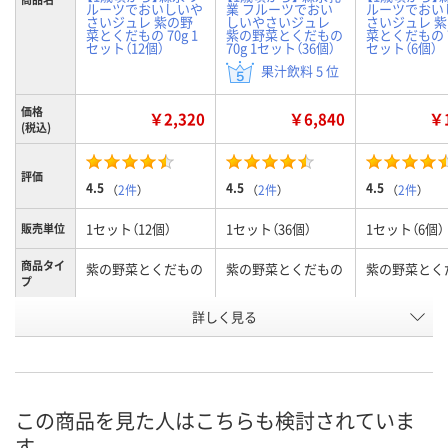
ルーツでおいしいや
業 フルーツでおい
ルーツでおい
さいジュレ 紫の野
しいやさいジュレ
さいジュレ 
菜とくだもの 70g 1
紫の野菜とくだもの
菜とくだもの 7
セット（12個）
70g 1セット（36個）
セット（6個）
果汁飲料 5 位
価格
￥2,320
￥6,840
￥1
(税込)
評価
4.5
4.5
4.5
（
2件
）
（
2件
）
（
2件
）
1セット（12個）
1セット（36個）
1セット（6個）
販売単位
商品タイ
紫の野菜とくだもの
紫の野菜とくだもの
紫の野菜とく
プ
お申込番
詳しく見る
NK01358
HE73863
U894779
号
3点
1点
7点
在庫
8月13日（木）
8月13日（木）
8月13日（木）
お届け日
この商品を見た人はこちらも検討されていま
す