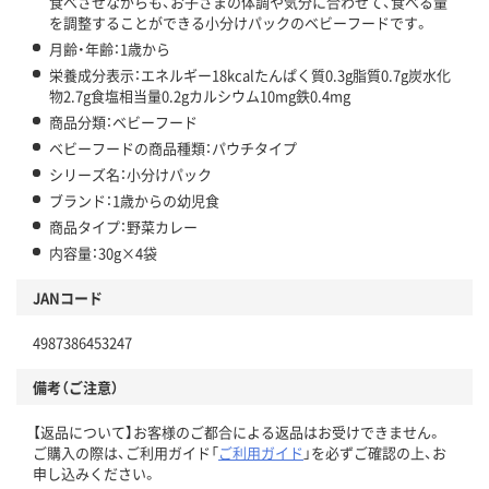
食べさせながらも、お子さまの体調や気分に合わせて、食べる量
を調整することができる小分けパックのベビーフードです。
月齢・年齢：1歳から
栄養成分表示：エネルギー18kcalたんぱく質0.3g脂質0.7g炭水化
物2.7g食塩相当量0.2gカルシウム10mg鉄0.4mg
商品分類：ベビーフード
ベビーフードの商品種類：パウチタイプ
シリーズ名：小分けパック
ブランド：1歳からの幼児食
商品タイプ：野菜カレー
内容量：30g×4袋
JANコード
4987386453247
備考（ご注意）
【返品について】お客様のご都合による返品はお受けできません。
ご購入の際は、ご利用ガイド「
ご利用ガイド
」を必ずご確認の上、お
申し込みください。