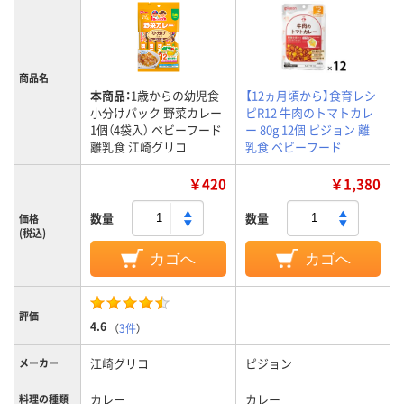
商品名
本商品：
1歳からの幼児食
【12ヵ月頃から】食育レシ
小分けパック 野菜カレー
ピR12 牛肉のトマトカレ
1個（4袋入） ベビーフード
ー 80g 12個 ピジョン 離
離乳食 江崎グリコ
乳食 ベビーフード
￥420
￥1,380
数量
数量
価格
(税込)
カゴへ
カゴへ
評価
4.6
（
3件
）
江崎グリコ
ピジョン
メーカー
カレー
カレー
料理の種類