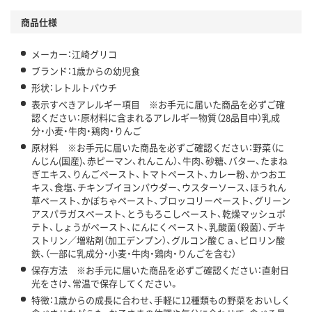
商品仕様
メーカー：江崎グリコ
ブランド：1歳からの幼児食
形状：レトルトパウチ
表示すべきアレルギー項目 ※お手元に届いた商品を必ずご確
認ください：原材料に含まれるアレルギー物質（28品目中）乳成
分・小麦・牛肉・鶏肉・りんご
原材料 ※お手元に届いた商品を必ずご確認ください：野菜（に
んじん(国産)、赤ピーマン、れんこん）、牛肉、砂糖、バター、たまね
ぎエキス、りんごペースト、トマトペースト、カレー粉、かつおエ
キス、食塩、チキンブイヨンパウダー、ウスターソース、ほうれん
草ペースト、かぼちゃペースト、ブロッコリーペースト、グリーン
アスパラガスペースト、とうもろこしペースト、乾燥マッシュポ
テト、しょうがペースト、にんにくペースト、乳酸菌（殺菌）、デキ
ストリン／増粘剤（加工デンプン）、グルコン酸Ｃａ、ピロリン酸
鉄、（一部に乳成分・小麦・牛肉・鶏肉・りんごを含む）
保存方法 ※お手元に届いた商品を必ずご確認ください：直射日
光をさけ、常温で保存してください。
特徴：1歳からの成長に合わせ、手軽に12種類もの野菜をおいしく