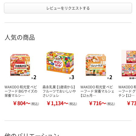
レビューをリクエストする
人気の商品
WAKODO 和光堂 ベビ
森永乳業 【1歳頃から】
WAKODO 和光堂 ベビ
WAKODO 
ーフード BIGサイズの
フルーツでおいしいや
ーフード 栄養マルシェ
ーフード 
栄養マルシ…
さいジュレ
【12ヵ月…
チン 【12…
￥804～
￥1,134～
￥716～
￥7
（税込）
（税込）
（税込）
他のバリエーション