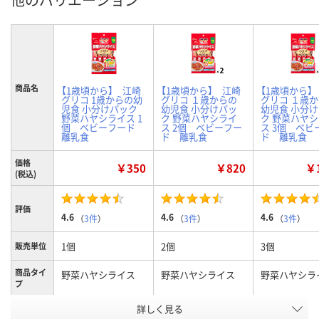
商品名
【1歳頃から】 江崎
【1歳頃から】 江崎
【1歳頃から】
グリコ 1歳からの幼
グリコ １歳からの
グリコ １歳
児食 小分けパック
幼児食 小分けパッ
幼児食 小分
野菜ハヤシライス 1
ク 野菜ハヤシライ
ク 野菜ハヤ
個 ベビーフード
ス 2個 ベビーフー
ス 3個 ベビ
離乳食
ド 離乳食
ド 離乳食
価格
￥350
￥820
￥1
(税込)
評価
4.6
4.6
4.6
（
3件
）
（
3件
）
（
3件
）
1個
2個
3個
販売単位
商品タイ
野菜ハヤシライス
野菜ハヤシライス
野菜ハヤシラ
プ
お申込番
詳しく見る
U893064
U893066
U893068
号