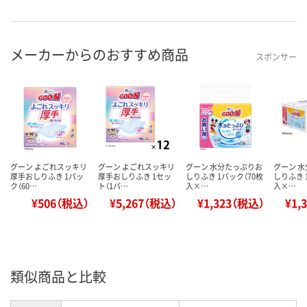
メーカーからのおすすめ商品
スポンサー
グーン よごれスッキリ
グーン よごれスッキリ
グーン 水分たっぷりお
グーン 
厚手おしりふき 1パッ
厚手おしりふき 1セッ
しりふき 1パック（70枚
しりふき 
ク（60…
ト（1パ…
入×…
入×…
¥506（税込）
¥5,267（税込）
¥1,323（税込）
¥1,
類似商品と比較