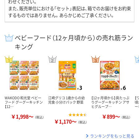
わせください。
また、販売単位における「セット」表記は、箱でのお届けをお約束
するものではありません。あらかじめご了承ください。
ベビーフード（12ヶ月頃から）の売れ筋ラン
キング
WAKODO 和光堂 ベビー
江崎グリコ 1歳からの幼
【12ヶ月頃から】具たっぷ
【
フード グーグーキッチン
児食 小分けパック 野菜
りグーグーキッチン アサ
頃
【12…
ヒグループ…
ー
￥1,998～
￥899～
（税込）
（税込）
￥1,170～
（税込）
ランキングをもっと見る