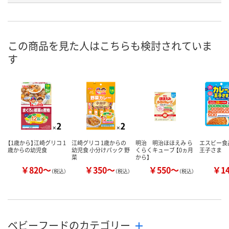
在庫
お届け日
この商品を見た人はこちらも検討されていま
お取り扱い終了しま
お取り扱い終了しま
お取り扱い終
す
した
した
した
【1歳から】江崎グリコ 1
江崎グリコ 1歳からの
明治 明治ほほえみ ら
エスビー食
歳からの幼児食
幼児食 小分けパック 野
くらくキューブ 【0ヵ月
王子さま
菜
から】
￥820～
￥350～
￥550～
￥1
（税込）
（税込）
（税込）
ベビーフードのカテゴリー