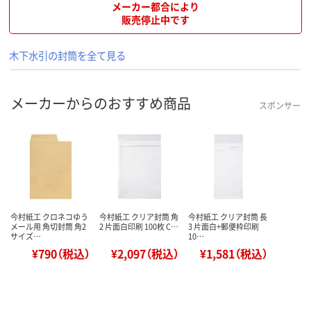
メーカー都合により
販売停止中です
木下水引の封筒を全て見る
メーカーからのおすすめ商品
スポンサー
今村紙工 クロネコゆう
今村紙工 クリア封筒 角
今村紙工 クリア封筒 長
メール用 角切封筒 角2
2 片面白印刷 100枚 C…
3 片面白+郵便枠印刷
サイズ…
10…
¥790（税込）
¥2,097（税込）
¥1,581（税込）