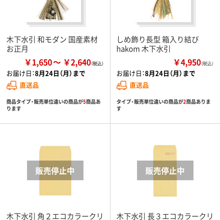
木下水引 和モダン 国産素材
しめ飾り長型 箱入り結び
お正月
hakom 木下水引
￥1,650
￥2,640
￥4,950
（税込）
お届け日：
8月24日（月）まで
お届け日：
8月24日（月）まで
直送品
直送品
商品タイプ・販売単位違いの商品が
5
商品あ
タイプ・販売単位違いの商品が
2
商品ありま
ります
す
木下水引 角２エコカラークリ
木下水引 長３エコカラークリ