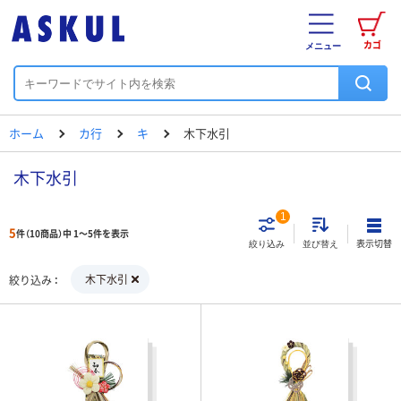
カゴ
メニュー
ホーム
カ行
キ
木下水引
木下水引
1
5
件（10商品）中 1～5件を表示
表示切替
絞り込み
並び替え
木下水引
絞り込み