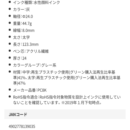
インク種類：水性顔料インク
カラー：灰
軸径：Ф24.0
重量：44.7g
線幅：8.0mm
太さ：太字
長さ：123.3mm
ペン芯：アクリル繊維
厚さ：24
カラーグループ：グレー系
材質：中字:再生プラスチック使用(グリーン購入法再生比率基
準)41%、太字:再生プラスチック使用(グリーン購入法再生比率基
準)47%
メーカー品番：PC8K
RoHS指令適合：RoHS指令対象物質を設計上インクに使用してい
ないことを確認しています。※2019年１月下旬時点。
JANコード
4902778139035