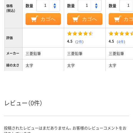
数量
数量
数量
価格
(税込)
カゴへ
カゴへ
カ
評価
4.5
4.5
（
2件
）
（
4件
）
三菱鉛筆
三菱鉛筆
三菱鉛筆
メーカー
太字
太字
太字
線の太さ
インク種
水性顔料インク
水性顔料インク
水性顔料イン
類
グレー系
イエロー系
マルチカラー
カラーグ
ループ
セット
レビュー（0件）
キャップ式
キャップ式
キャップ式
タイプ
投稿されたレビューはまだありません。お客様のレビューコメントをお