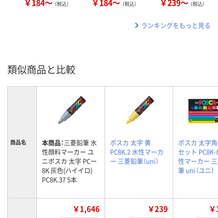
￥184～
￥184～
￥239～
（税込）
（税込）
（税込）
ランキングをもっと見る
類似商品と比較
本商品：
三菱鉛筆 水
ポスカ 太字 黄
ポスカ 太字角
商品名
性顔料マーカー ユ
PC8K.2 水性マーカ
セット PC8K-
ニポスカ 太字 PCー
ー 三菱鉛筆（uni）
性マーカー 
8K 灰色(ハイイロ)
筆 uni（ユニ）
PC8K.37 5本
￥1,646
￥239
￥1