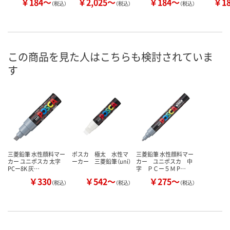
￥184～
￥2,025～
￥184～
￥1
（税込）
（税込）
（税込）
この商品を見た人はこちらも検討されていま
す
三菱鉛筆 水性顔料マー
ポスカ 極太 水性マ
三菱鉛筆 水性顔料マー
カー ユニポスカ 太字
ーカー 三菱鉛筆（uni）
カー ユニポスカ 中
PCー8K 灰…
字 ＰＣー５Ｍ P…
￥330
￥542～
￥275～
（税込）
（税込）
（税込）