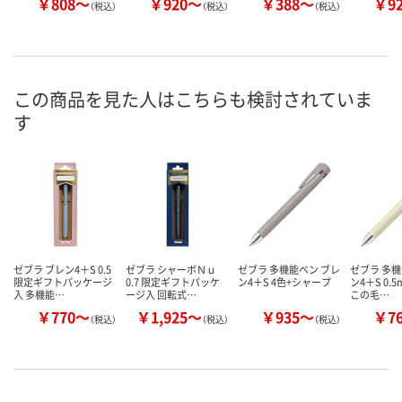
￥808～
￥920～
￥388～
￥9
（税込）
（税込）
（税込）
この商品を見た人はこちらも検討されていま
す
ゼブラ ブレン4＋S 0.5
ゼブラ シャーボＮｕ
ゼブラ 多機能ペン ブレ
ゼブラ 多機
限定ギフトパッケージ
0.7 限定ギフトパッケ
ン4＋S 4色+シャープ
ン4＋S 0.
入 多機能…
ージ入 回転式…
この毛…
￥770～
￥1,925～
￥935～
￥7
（税込）
（税込）
（税込）