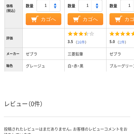
数量
数量
数量
価格
(税込)
カゴへ
カゴへ
カ
評価
3.5
5.0
（
16件
）
（
1件
）
ゼブラ
三菱鉛筆
ゼブラ
メーカー
グレージュ
白・赤・黒
ブルーグリー
軸色
（ボールペン）
0.5mm
0.5mm
0.5mm（シャープ）
ボール径
0.5mm
黒・青・赤・緑・シャー
黒・赤
黒・赤
レビュー（0件）
インク色
プ
投稿されたレビューはまだありません。お客様のレビューコメントをお