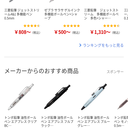
三菱鉛筆 ジェットストリ
ゼブラ サラサ ゲルインク
三菱鉛筆 ジェットスト
三
ーム4&1 多機能ペン
多機能ボールペン+シャ
リーム 多機能ボールペ
ー
0.5mm
ープ
ン 多色+シャー…
0.
￥808～
￥500～
￥1,310～
（税込）
（税込）
（税込）
ランキングをもっと見る
メーカーからのおすすめ商品
スポンサー
トンボ鉛筆 油性ボール
トンボ鉛筆 油性ボール
トンボ鉛筆 油性ボール
トンボ鉛
ペン エアプレス クリア
ペン エアプレス フルブ
ペン エアプレス ブルー
ペン モ
BC…
ラック…
グレー…
0.5m…