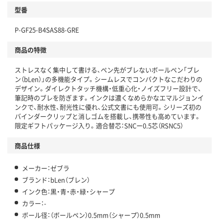
型番
P-GF25-B4SAS88-GRE
商品の特徴
ストレスなく集中して書ける、ペン先がブレないボールペン「ブレ
ン（bLen）」の多機能タイプ。シームレスでコンパクトなこだわりの
デザイン。ダイレクトタッチ機構・低重心化・ノイズフリー設計で、
筆記時のブレを防ぎます。インクは濃くなめらかなエマルジョンイ
ンクで、耐水性、耐光性に優れ、公式文書にも使用可。シリーズ初の
バインダークリップと消しゴムを搭載し、携帯性も高めています。
限定ギフトパッケージ入り。適合替芯：SNCー0.5芯（RSNC5）
商品仕様
メーカー：ゼブラ
ブランド：bLen（ブレン）
インク色：黒・青・赤・緑・シャープ
カラー：-
ボール径：（ボールペン）0.5mm（シャープ）0.5mm