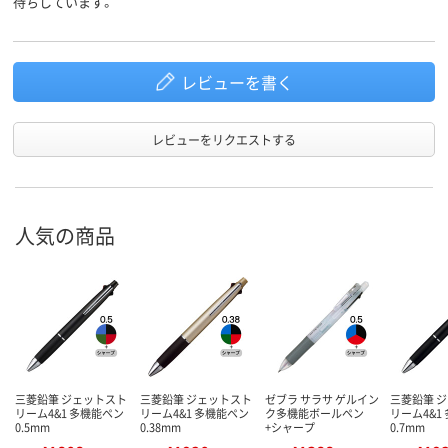
待ちしています。
レビューを書く
レビューをリクエストする
人気の商品
三菱鉛筆 ジェットスト
三菱鉛筆 ジェットスト
ゼブラ サラサ ゲルイン
三菱鉛筆 
リーム4&1 多機能ペン
リーム4&1 多機能ペン
ク多機能ボールペン
リーム4&1
0.5mm
0.38mm
+シャープ
0.7mm