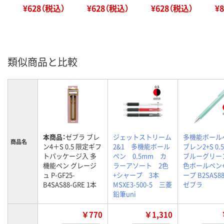
¥628（税込）
¥628（税込）
¥628（税込）
¥
類似商品と比較
本商品：
ゼブラ ブレ
ジェットストリーム
多機能ボール
商品名
ン4＋S 0.5 限定ギフ
2&1 多機能ボール
ブレン2+S 0.
トパッケージ入 多
ペン 0.5mm カ
ブルーグリーン
機能ペン グレージ
ラーアソート 2色
色ボールペン
ュ P-GF25-
+シャープ 3本
ープ B2SAS88
B4SAS88-GRE 1本
MSXE3-500-5 三菱
ゼブラ
鉛筆uni
￥770
￥1,310