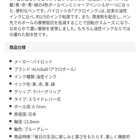
載！黒・赤・青・緑の4色ボールペンとシャープペンシルが一つになっ
た、便利なペンです。パイロットの「アクロインク」は、従来の油性
インクに比べ、約1/5のインク粘度です。また、潤滑剤を配合し、ペン
先でのボールの摩擦抵抗を低減することで回転がスムーズ になり、
なめらかで濃い筆跡を実現しました。もちろん油性インクならでは
の優れた耐水性です。
商品仕様
メーカー：パイロット
ブランド：Acroball（アクロボール）
インク種類：油性インク
インク色：黒、赤、青、緑
グリップ：ラバーグリップ
タイプ：スライドレバー式
ボール径：0.7ｍｍ
原産国：日本
軸径：13.8mm
軸色：ブルーグレー
商品特徴：「毎日の生活に楽しみと喜びをもたらす、美しく機能的