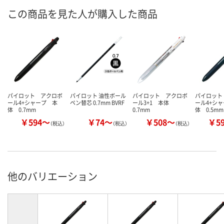
この商品を見た人が購入した商品
パイロット アクロボ
パイロット 油性ボール
パイロット アクロボ
パイロット
ール4+シャープ 本
ペン替芯 0.7mm BVRF
ール3+1 本体
ール4+シ
体 0.7mm
0.7mm
体 0.5mm
￥594～
￥74～
￥508～
￥5
（税込）
（税込）
（税込）
他のバリエーション