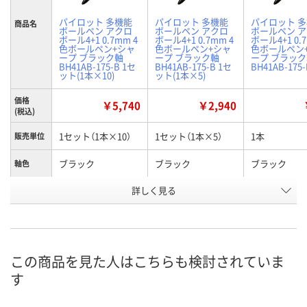
パイロット 多機能
パイロット 多機能
パイロット 
商品名
ボールペン アクロ
ボールペン アクロ
ボールペン 
ボール4+1 0.7mm 4
ボール4+1 0.7mm 4
ボール4+1 0.
色ボールペン+シャ
色ボールペン+シャ
色ボールペン
ープ ブラック軸
ープ ブラック軸
ープ ブラッ
BH41AB-175-B 1セ
BH41AB-175-B 1セ
BH41AB-175
ット(1本×10)
ット(1本×5)
価格
￥5,740
￥2,940
(税込)
1セット（1本×10）
1セット（1本×5）
1本
販売単位
ブラック
ブラック
ブラック
軸色
お申込番
詳しく見る
XR68125
XR68118
XR68104
号
1点
2点
あり
在庫
8月11日（火）
8月11日（火）
8月11日（火）
お届け日
この商品を見た人はこちらも検討されていま
す
数量
数量
数量