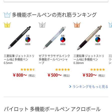
多機能ボールペンの売れ筋ランキング
三菱鉛筆 ジェットストリ
ゼブラ サラサ ゲルインク
三菱鉛筆 ジェットストリ
三
ーム4&1 多機能ペン
多機能ボールペン+シャ
ーム4&1 多機能ペン
リ
0.5mm
ープ
0.38mm
ン
￥808～
￥500～
￥920～
（税込）
（税込）
（税込）
ランキングをもっと見る
パイロット 多機能ボールペン アクロボール