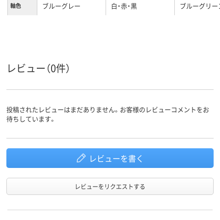
ブルーグレー
白・赤・黒
ブルーグリー
軸色
0.7ｍｍ
0.5mm
0.5mm
ボール径
油性インク
ジェットストリーム
ジェルインク
インク種
レビュー（0件）
類
インク
黒、赤、青、緑
黒・赤
黒・赤・青・緑
インク色
投稿されたレビューはまだありません。お客様のレビューコメントをお
待ちしています。
13.8mm
12.2mm
最大13.8mm
軸径
グレー系、ブルー系
ブラック系、レッド
マルチカラー
カラーグ
ループ
系
セット
レビューを書く
レビューをリクエストする