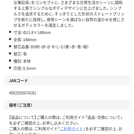
な筆記具」をコンセプトに、さまざまな日常生活のシーンに調和
する上質でシンプルなボディデザインに仕上げました。シンプ
ルさを追求するために、すっきりとした形状のストレートグリッ
プを新たに採用し、使用シーンを選ばない自然の温かみを感じさ
せるボディカラーを選定しました。
寸法：Φ13.8×148mm
全長：148mm
替芯品番：BVRF-8F-B・R・L・G（黒・赤・青・緑）
替芯：有
種別：本体
芯径：0.5ｍｍ
JANコード
4902505674181
備考（ご注意）
【返品について】ご購入の際は、ご利用ガイド「返品・交換について」
を必ずご確認の上、お申し込みください。
ご購入の際は、ご利用ガイド「
ご利用ガイド
」を必ずご確認の上、お