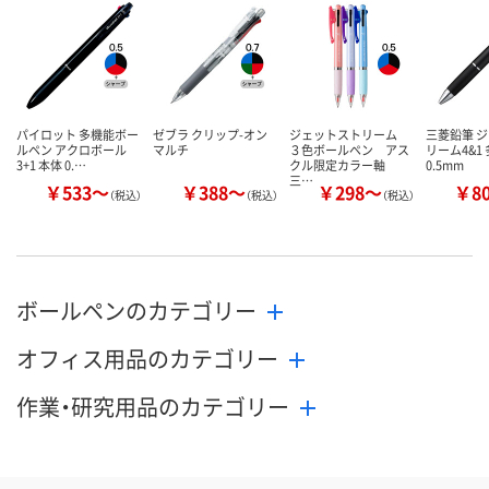
カゴへ
カゴへ
カ
パイロット 多機能ボー
ゼブラ クリップ-オン
ジェットストリーム
三菱鉛筆 
ルペン アクロボール
マルチ
３色ボールペン アス
リーム4&1
3+1 本体 0.…
クル限定カラー軸
0.5mm
三…
￥533～
￥388～
￥298～
￥8
（税込）
（税込）
（税込）
ボールペンのカテゴリー
オフィス用品のカテゴリー
作業・研究用品のカテゴリー