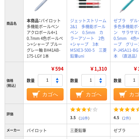
本商品：
パイロット
ジェットストリーム
ゼブラ ゲル
商品名
多機能ボールペン
2&1 多機能ボール
多色多機能ボ
アクロボール4+1
ペン 0.5mm カ
ン サラサ
0.7mm 4色ボールペ
ラーアソート 2色
0.5mm 4色
ン+シャープ ブルー
+シャープ 3本
ープ グリ
グレー軸 BH41AB-
MSXE3-500-5 三菱
P-J4SA11-B
175-LGY 1本
鉛筆uni
本 （直送品）
￥594
￥1,310
￥1
数量
数量
数量
価格
(税込)
カゴへ
カゴへ
カ
評価
3.5
4.5
（
16件
）
（
2件
）
パイロット
三菱鉛筆
ゼブラ
メーカー