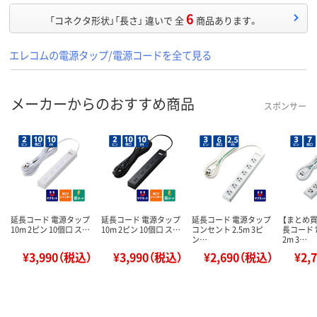
6
「コネクタ形状」「長さ」 違いで 全
商品あります。
エレコムの電源タップ/電源コードを全て見る
メーカーからのおすすめ商品
スポンサー
延長コード 電源タップ
延長コード 電源タップ
延長コード 電源タップ
【まとめ
10m 2ピン 10個口 ス…
10m 2ピン 10個口 ス…
コンセント 2.5m 3ピ
長コード
ン…
2m 3…
¥3,990（税込）
¥3,990（税込）
¥2,690（税込）
¥2,