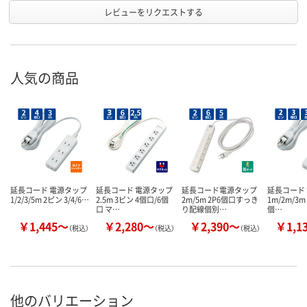
レビューをリクエストする
人気の商品
延長コード 電源タップ
延長コード 電源タップ
延長コード電源タップ
延長コード
1/2/3/5m 2ピン 3/4/6…
2.5m 3ピン 4個口/6個
2m/5m 2P6個口すっき
1m/2m/3m
口 マ…
り配線個別…
個…
￥1,445～
￥2,280～
￥2,390～
￥1,1
（税込）
（税込）
（税込）
他のバリエーション