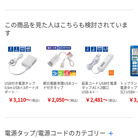
お申込番
E103397
E103269
E103271
号
入荷待ち
入荷待ち
入荷待ち
在庫
この商品を見た人はこちらも検討されていま
す
お届け日
お取り扱い終了しま
お取り扱い終了しま
お取り扱い終
した
した
した
USB付き電源タップ
朝日電器 耐雷USBコー
延長コード USB付 電源
トップランド
0.6m USB×3ポート/4
ド付きタップ
タップ AC×2個口
電源タップ
ポート …
USB-A×…
3口 USB4…
￥3,110～
￥2,050～
￥2,481～
￥3,
（税込）
（税込）
（税込）
電源タップ/電源コードのカテゴリー