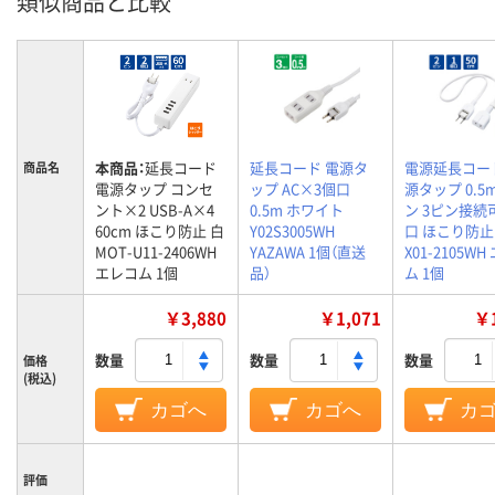
類似商品と比較
本商品：
延長コード
延長コード 電源タ
電源延長コー
商品名
電源タップ コンセ
ップ AC×3個口
源タップ 0.5m
ント×2 USB-A×4
0.5m ホワイト
ン 3ピン接続可
60cm ほこり防止 白
Y02S3005WH
口 ほこり防止 
MOT-U11-2406WH
YAZAWA 1個（直送
X01-2105W
エレコム 1個
品）
ム 1個
￥3,880
￥1,071
￥1
数量
数量
数量
価格
(税込)
カゴへ
カゴへ
カ
評価