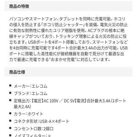
商品の特徴
パソコンやスマートフォン、タブレットを同時に充電可能。ホコリ
の侵入を防止する「ホコリ防止シャッター」を装備。電気火災の防止
に有効な耐熱性に優れたユリア樹脂を使用。ACプラグの根本に絶
縁キャップがついており、トラッキング現象による火災の防止に役
立ちます。USBポートを4ポート搭載しており、スマートフォンなど
を4台同時に充電可能です4ポート合計最大3.4Aの出力が可能。USB
ポートに搭載した高性能ICが接続機器を自動で見分けて最適な出
力で最速に充電できる“おまかせ充電”に対応しています。
商品仕様
メーカー：エレコム
ブランド：エレコム
定格出力：【電圧】AC 100V ／ DC 5V【電流】合計最大3.4A（1ポート
最大2.4A）
カラー：ホワイト
コネクタ形状：USB-A×4ポート
コンセント口数：2個口
ノイズフィルター：×