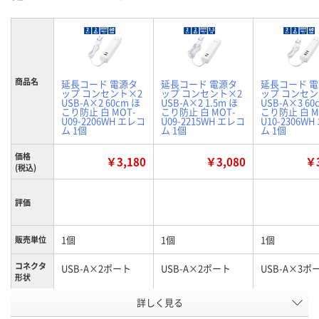
商品名
延長コード 電源タ
延長コード 電源タ
延長コード 
ップ コンセント×2
ップ コンセント×2
ップ コンセン
USB-A×2 60cm ほ
USB-A×2 1.5m ほ
USB-A×3 60
こり防止 白 MOT-
こり防止 白 MOT-
こり防止 白 M
U09-2206WH エレコ
U09-2215WH エレコ
U10-2306W
ム 1個
ム 1個
ム 1個
価格
￥3,180
￥3,080
￥3
(税込)
評価
1個
1個
1個
販売単位
コネクタ
USB-A×2ポート
USB-A×2ポート
USB-A×3ポ
形状
詳しく見る
0.6m
1.5m
0.6m
長さ