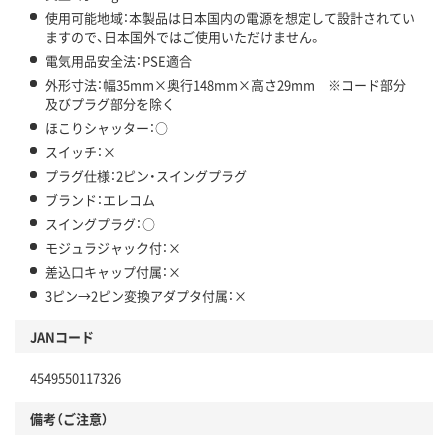
使用可能地域：本製品は日本国内の電源を想定して設計されてい
ますので、日本国外ではご使用いただけません。
電気用品安全法：PSE適合
外形寸法：幅35mm×奥行148mm×高さ29mm ※コード部分
及びプラグ部分を除く
ほこりシャッター：○
スイッチ：×
プラグ仕様：2ピン・スイングプラグ
ブランド：エレコム
スイングプラグ：○
モジュラジャック付：×
差込口キャップ付属：×
3ピン→2ピン変換アダプタ付属：×
JANコード
4549550117326
備考（ご注意）