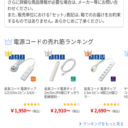
さらに詳細な商品情報が必要な場合は、メーカー等にお問い合
わせください。
また、販売単位における「セット」表記は、箱でのお届けをお約束
するものではありません。あらかじめご了承ください。
電源コードの売れ筋ランキング
延長コード 電源タップ
延長コード電源タップ
延長コード 電源タップ
ヤ
1/2/3/5m 2ピン 3/4/6…
2m/5m 2P6個口すっきり
2.5m 3ピン 4個口/6個口
コ
配線個別…
マ…
Y0
￥1,950～
￥2,910～
￥2,690～
（税込）
（税込）
（税込）
ランキングをもっと見る