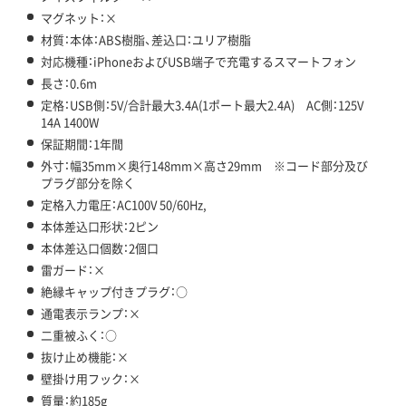
マグネット：×
材質：本体：ABS樹脂、差込口：ユリア樹脂
対応機種：iPhoneおよびUSB端子で充電するスマートフォン
長さ：0.6m
定格：USB側：5V/合計最大3.4A(1ポート最大2.4A) AC側：125V
14A 1400W
保証期間：1年間
外寸：幅35mm×奥行148mm×高さ29mm ※コード部分及び
プラグ部分を除く
定格入力電圧：AC100V 50/60Hz,
本体差込口形状：2ピン
本体差込口個数：2個口
雷ガード：×
絶縁キャップ付きプラグ：○
通電表示ランプ：×
二重被ふく：○
抜け止め機能：×
壁掛け用フック：×
質量：約185g