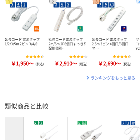
延長コード 電源タップ
延長コード電源タップ
延長コード 電源タップ
ヤ
1/2/3/5m 2ピン 3/4/6…
2m/5m 2P6個口すっきり
2.5m 3ピン 4個口/6個口
コ
配線個別…
マ…
Y0
￥1,950～
￥2,910～
￥2,690～
（税込）
（税込）
（税込）
ランキングをもっと見る
類似商品と比較