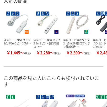
人気の商品
延長コード 電源タップ
延長コード 電源タップ
延長コード電源タップ
延長コード
1/2/3/5m 2ピン 3/4/6…
2.5m 3ピン 4個口/6個
2m/5m 2P6個口すっき
コンセント 
口 マ…
り配線個別…
1/2/3/5…
￥1,445～
￥2,280～
￥2,390～
￥2,4
（税込）
（税込）
（税込）
この商品を見た人はこちらも検討されていま
す