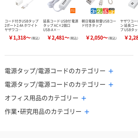
コード付きUSBタップ
延長コード USB付 電源
朝日電器 耐雷USBコー
ヤザワコー
2ポート2.4A ホワイト
タップ AC×2個口
ド付きタップ
ン 延長コー
ヤザワコ…
USB-A×…
プ USBタ
￥1,318～
￥2,481～
￥2,050～
￥2,2
（税込）
（税込）
（税込）
電源タップ/電源コードのカテゴリー
電源タップ/電源コードのカテゴリー
オフィス用品のカテゴリー
作業・研究用品のカテゴリー