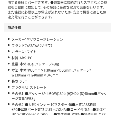
防する絶縁カバー付きです。●充電器に接続されたスマホなどの機
器を自動的に検知して、その機器に最適な電流で充電を行います。
また機器に必要以上の電流が流れないため、安全で機器に適した急
速充電を行うことができます。
商品仕様
メーカー：ヤザワコーポレーション
ブランド：YAZAWA（ヤザワ）
カラー：ホワイト
材質：ABS+PC
重量：本体：83g、パッケージ：88g
寸法：本体：W30mm×H30mm×D50mm、パッケージ：
W130mm×H240mm×D40mm
長さ：0.5m
プラグ形状：ストレート
その他1：●パッケージ寸法：(W)130×(H)240×(D)40mm●パッケ
ージ質量：約88g
その他2：●入数：インナー 10マスター 40●材質：ABS樹脂
+PC●USBポート数：2（合計出力2.4A)●コード長：0.5m●本体寸
法：(W)30×(H)30×(D)50mm●本体質量：約83g●包装形態：OPP