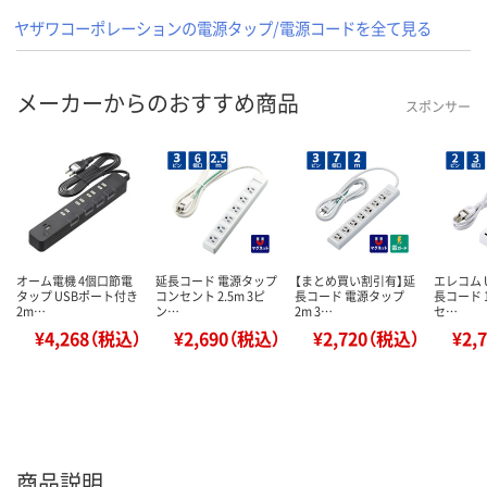
ヤザワコーポレーションの電源タップ/電源コードを全て見る
メーカーからのおすすめ商品
スポンサー
オーム電機 4個口節電
延長コード 電源タップ
【まとめ買い割引有】延
エレコム 
タップ USBポート付き
コンセント 2.5m 3ピ
長コード 電源タップ
長コード 1
2m…
ン…
2m 3…
セ…
¥4,268（税込）
¥2,690（税込）
¥2,720（税込）
¥2,
商品説明