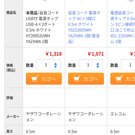
本商品：
延長コード
延長コード 電源タ
電源延長コー
商品名
USB付 電源タップ
ップ AC×3個口
源タップ 0.5m
USB-A×2ポート
0.5m ホワイト
ン 3ピン接続可
0.5m ホワイト
Y02S3005WH
口 ほこり防止 
H720052UWH
YAZAWA 1個（直送
X01-2105W
YAZAWA 1個
品）
ム 1個
￥1,318
￥1,071
￥1
数量
数量
数量
価格
(税込)
カゴへ
カゴへ
カ
評価
ヤザワコーポレーシ
ヤザワコーポレーシ
エレコム
メーカー
ョン
ョン
0.5m
0.5m
0.5m
長さ