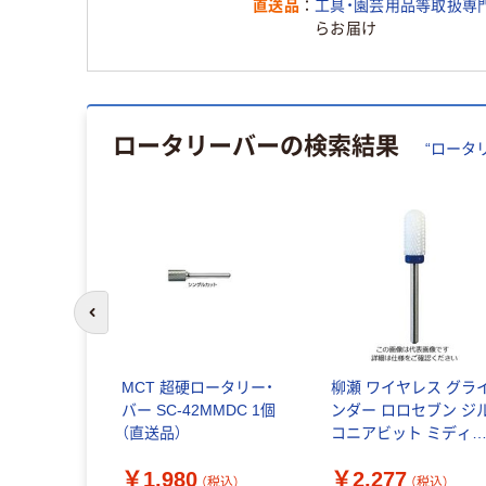
直送品
工具・園芸用品等取扱専
らお届け
ロータリーバー
の検索結果
“
ロータ
前のスライドへ
ス 回転ヤ
MCT 超硬ロータリー・
柳瀬 ワイヤレス グラ
6φ軸
バー SC-42MMDC 1個
ンダー ロロセブン ジ
1個（直送品）
（直送品）
コニアビット ミディ
ム(中細) RO-RORO7-
￥1,980
￥2,277
1本 4-2112-12（直送品
（税込）
（税込）
（税込）