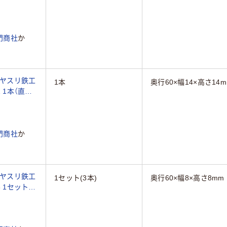
門商社
か
ーヤスリ鉄工
1本
奥行60×幅14×高さ14
01 1本（直送
門商社
か
ーヤスリ鉄工
1セット(3本)
奥行60×幅8×高さ8mm
8 1セット(3