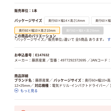
販売単位：1本
奥行60×幅14×高さ14mm
奥行60×幅
パッケージサイズ
奥行60×幅10×高さ10mm
奥行60×幅8×高さ8mm
この商品のバリエーション
「パッケージサイズ」「販売単位」違いで 全5商品 あります。
す
お申込番号：E147632
メーカー：藤原産業
／型番：4977292372695
／JANコード：49
商品詳細
ブランド名
藤原産業
／
パッケージサイズ
奥行60×幅10×高
12×25mm
／
対応機種
電気ドリル･インパクトドライバー
／
もっと見る