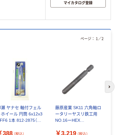
マイカタログ登録
ページ：
1
／
2
次のスライド
柳瀬 ヤナセ 軸付フェル
藤原産業 SK11 六角軸ロ
柳瀬 ヤナ
ホイール 円筒 6x12x3
ータリーヤスリ鉄工用
トホイール
FF6 1本 812-2875（直
NO.16ーHEX
10x15x3 H
送品）
4977292372671 1セッ
812-2874
￥388
￥3,219
￥407
ト(3本)（直送品）
（税込）
（税込）
（