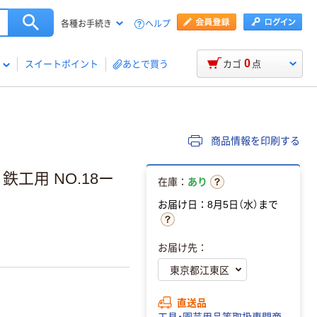
ヘルプ
各種お手続き
0
スイートポイント
あとで買う
カゴ
点
商品情報を印刷する
鉄工用 NO.18ー
在庫：
あり
お届け日：8月5日（水）まで
お届け先：
直送品
工具・園芸用品等取扱専門商