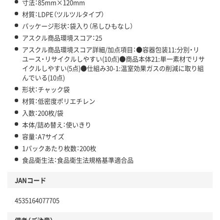
寸法：85mm×120mm
材質：LDPE（ツルツルタイプ）
パッケージ形状：袋入り（吊しひもなし）
アスクル商品環境スコア：25
アスクル商品環境スコア詳細/加点項目：●容器包装11:分別・リ
ユース・リサイクルしやすい(10点)●商品本体21:単一素材でリサ
イクルしやすい(5点)●仕組み30-1:温室効果ガスの削減に取り組
んでいる(10点)
形状：チャック袋
材質：低密度ポリエチレン
入数：200枚/袋
本体/詰め替え：使いきり
容量：A7サイズ
1パックあたり枚数：200枚
食品衛生法：食品衛生法規格基準適合品
JANコード
4535164077705