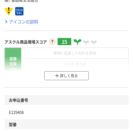
アイコンの説明
25
アスクル商品環境スコア
環境に配慮した材料を使用
容器
包装
省資源・無包装
分別・リサイクルしやすい設計
詳しく見る
環境に配慮した材料を使用
商品
お申込番号
本体
省資源・省エネ・節水
E229408
分別・リサイクルしやすい設計
型番
独自の回収スキームがある