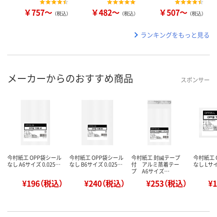
￥757～
￥482～
￥507～
（税込）
（税込）
（税込）
ランキングをもっと見る
メーカーからのおすすめ商品
スポンサー
今村紙工 OPP袋シール
今村紙工 OPP袋シール
今村紙工 封緘テープ
今村紙工 
なし A6サイズ 0.025…
なし B6サイズ 0.025…
付 アルミ蒸着テー
なし Lサイ
プ A6サイズ…
¥196（税込）
¥240（税込）
¥253（税込）
¥