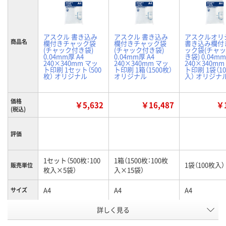
アスクル 書き込み
アスクル 書き込み
アスクルオリ
商品名
欄付きチャック袋
欄付きチャック袋
書き込み欄付
(チャック付き袋)
(チャック付き袋)
ック袋(チャ
0.04mm厚 A4
0.04mm厚 A4
き袋) 0.04mm
240×340mm マッ
240×340mm マッ
240×340mm
ト印刷 1セット（500
ト印刷 1箱（1500枚）
ト印刷 1袋（1
枚） オリジナル
オリジナル
入） オリジナ
価格
￥5,632
￥16,487
￥1
(税込)
評価
1セット（500枚：100
1箱（1500枚：100枚
1袋（100枚入）
販売単位
枚入×5袋）
入×15袋）
A4
A4
A4
サイズ
お申込番
詳しく見る
P687905
P687909
P683675
号