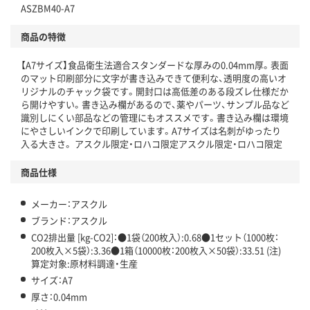
ASZBM40-A7
仕組
アスクルで資源循環している
商品の特徴
温室効果ガスなどの削減
【A7サイズ】食品衛生法適合スタンダードな厚みの0.04mm厚。表面
この商品の環境配慮ポイントです。下記商品詳細「
のマット印刷部分に文字が書き込みできて便利な、透明度の高いオ
アスクル商品環境スコア詳細／加点項目
」で確認できます。
リジナルのチャック袋です。開封口は高低差のある段ズレ仕様だか
ら開けやすい。書き込み欄があるので、薬やパーツ、サンプル品など
識別しにくい部品などの管理にもオススメです。書き込み欄は環境
にやさしいインクで印刷しています。A7サイズは名刺がゆったり
入る大きさ。 アスクル限定・ロハコ限定アスクル限定・ロハコ限定
商品仕様
メーカー：アスクル
ブランド：アスクル
CO2排出量 [kg-CO2]：●1袋（200枚入）:0.68●1セット（1000枚：
200枚入×5袋）:3.36●1箱（10000枚：200枚入×50袋）:33.51 (注)
算定対象:原材料調達・生産
サイズ：A7
厚さ：0.04mm