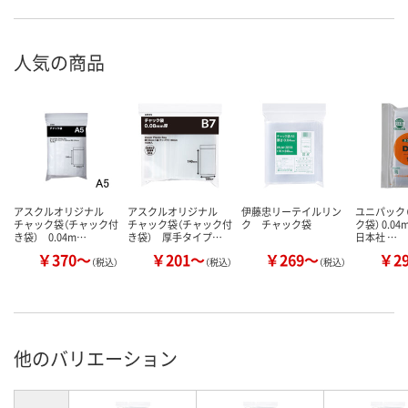
人気の商品
アスクルオリジナル
アスクルオリジナル
伊藤忠リーテイルリン
ユニパック（
チャック袋（チャック付
チャック袋（チャック付
ク チャック袋
ク袋） 0.0
き袋） 0.04m…
き袋） 厚手タイプ…
日本社 …
￥370～
￥201～
￥269～
￥2
（税込）
（税込）
（税込）
他のバリエーション