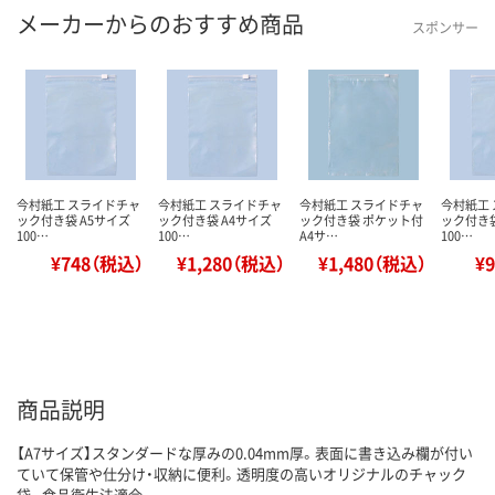
メーカーからのおすすめ商品
スポンサー
今村紙工 スライドチャ
今村紙工 スライドチャ
今村紙工 スライドチャ
今村紙工
ック付き袋 A5サイズ
ック付き袋 A4サイズ
ック付き袋 ポケット付
ック付き袋
100…
100…
A4サ…
100…
¥748（税込）
¥1,280（税込）
¥1,480（税込）
¥
商品説明
【A7サイズ】スタンダードな厚みの0.04mm厚。表面に書き込み欄が付い
ていて保管や仕分け・収納に便利。透明度の高いオリジナルのチャック
袋。食品衛生法適合