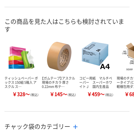
1点
9点
在庫
8月7日（金）
8月7日（金）
お届け日
この商品を見た人はこちらも検討されていま
す
数量
数量
現在ご注文いただけ
ません
カゴへ
カ
ティッシュペーパー ボ
【ガムテープ】アスクル
コピー用紙 マルチペ
現場のチカ
ックス 150組 5箱入 ア
現場のチカラ 厚さ
ーパー スーパーホワ
ータイプ (
スクル ス…
0.22mm 布テ…
イトＪ 国内生産品
軽梱包用ダ
￥328～
￥145～
￥459～
￥6
（税込）
（税込）
（税込）
チャック袋のカテゴリー