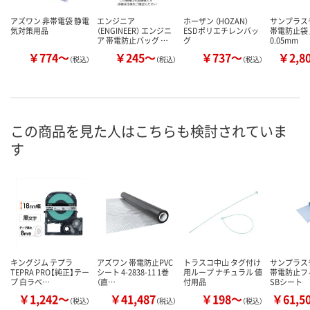
アズワン 非帯電袋 静電
エンジニア
ホーザン （HOZAN）
サンプラス
気対策用品
（ENGINEER） エンジニ
ESDポリエチレンバッ
帯電防止袋
ア 帯電防止バッグ …
グ
0.05mm
￥774～
￥245～
￥737～
￥2,8
（税込）
（税込）
（税込）
この商品を見た人はこちらも検討されていま
す
キングジム テプラ
アズワン 帯電防止PVC
トラスコ中山 タグ付け
サンプラス
TEPRA PRO【純正】テー
シート 4-2838-11 1巻
用ループ ナチュラル 値
帯電防止フィ
プ 白ラベ…
（直…
付用品
SBシート
￥1,242～
￥41,487
￥198～
￥61,5
（税込）
（税込）
（税込）