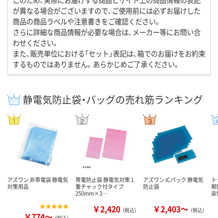
が異なる場合がございますので、ご使用前には必ずお届けした
商品の商品ラベルや注意書きをご確認ください。
さらに詳細な商品情報が必要な場合は、メーカー等にお問い合
わせください。
また、販売単位における「セット」表記は、箱でのお届けをお約束
するものではありません。あらかじめご了承ください。
静電気防止袋・バッグの売れ筋ランキング
アズワン 非帯電袋 静電気
帯電防止袋 静電気対策 1
アズワン ICパック 静電気
ト
対策用品
重チャック付タイプ
防止袋
期
250mm×3…
染
￥2,420
￥2,403～
（税込）
（税込）
￥774～
（税込）