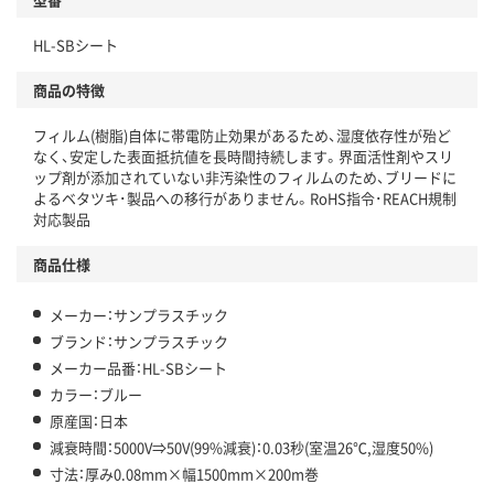
HL-SBシート
商品の特徴
フィルム(樹脂)自体に帯電防止効果があるため、湿度依存性が殆ど
なく、安定した表面抵抗値を長時間持続します。界面活性剤やスリ
ップ剤が添加されていない非汚染性のフィルムのため、ブリードに
よるベタツキ･製品への移行がありません。RoHS指令･REACH規制
対応製品
商品仕様
メーカー：サンプラスチック
ブランド：サンプラスチック
メーカー品番：HL-SBシート
カラー：ブルー
原産国：日本
減衰時間：5000V⇒50V(99%減衰)：0.03秒(室温26℃,湿度50%)
寸法：厚み0.08mm×幅1500mm×200m巻