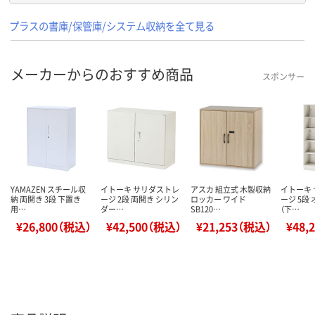
プラスの書庫/保管庫/システム収納を全て見る
メーカーからのおすすめ商品
スポンサー
YAMAZEN スチール収
イトーキ サリダストレ
アスカ 組立式 木製収納
イトーキ
納 両開き 3段 下置き
ージ 2段 両開き シリン
ロッカー ワイド
ージ 5段
用…
ダー…
SB120…
（下…
¥26,800（税込）
¥42,500（税込）
¥21,253（税込）
¥48,