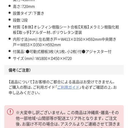
高さ：720mm
設置タイプ：下置き
段数：2段
材質：【本体】オレフィン樹脂シート合板【天板】メラミン樹脂化粧
板【取っ手】アルダー材、ポリウレタン塗装
内形寸法(mm)：左右開き戸＝W413×D350×H592mm中央開き
戸＝W853×D350×H592mm
付属品：●可動式棚板3枚（大1枚、小2枚）付●アジャスター付
サイズ（mm）：W1800×D450×H720
備考（ご注意）
【返品について】お客様のご都合による返品はお受けできません。
ご購入の際は、ご利用ガイド「
ご利用ガイド
」を必ずご確認の上、お
申し込みください。
※大変申し訳ございません。この商品は沖縄県・離島・その
他一部地域・山間部等が配送エリア外となります。ご注文
後、お届け不可の場合は、アスクルよりご連絡させて頂きま