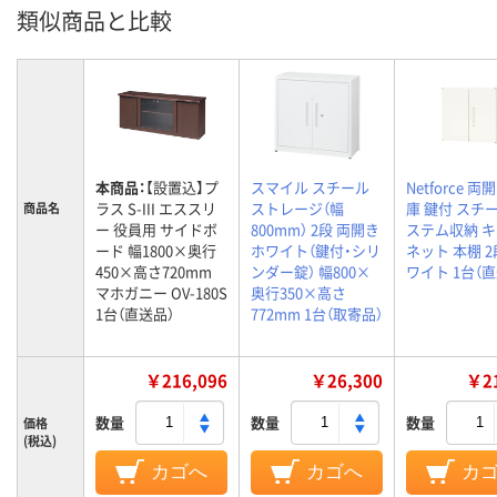
類似商品と比較
本商品：
【設置込】プ
スマイル スチール
Netforce 
ラス S-III エススリ
ストレージ（幅
庫 鍵付 スチ
商品名
ー 役員用 サイドボ
800mm） 2段 両開き
ステム収納 
ード 幅1800×奥行
ホワイト（鍵付・シリ
ネット 本棚 2
450×高さ720mm
ンダー錠） 幅800×
ワイト 1台（
マホガニー OV-180S
奥行350×高さ
1台（直送品）
772mm 1台（取寄品）
￥216,096
￥26,300
￥21
数量
数量
数量
価格
(税込)
カゴへ
カゴへ
カ