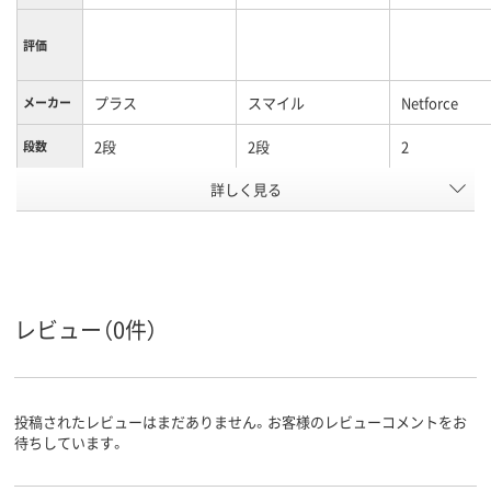
評価
プラス
スマイル
Netforce
メーカー
2段
2段
2
段数
詳しく見る
両開き／片開き扉タ
両開き／片開き扉タ
両開き書庫
商品区分
イプ
イプ
カラーグ
ダーク木目系
ホワイト系
ホワイト系
ループ
設置タイ
下置き
下置き
レビュー（0件）
プ
アスクル
商品環境
スコア
投稿されたレビューはまだありません。お客様のレビューコメントをお
待ちしています。