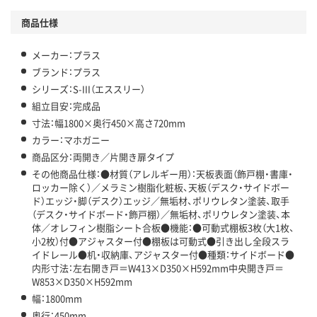
商品仕様
メーカー：プラス
ブランド：プラス
シリーズ：S-III（エススリー）
組立目安：完成品
寸法：幅1800×奥行450×高さ720mm
カラー：マホガニー
商品区分：両開き／片開き扉タイプ
その他商品仕様：●材質（アレルギー用）：天板表面（飾戸棚・書庫・
ロッカー除く）／メラミン樹脂化粧板、天板（デスク・サイドボー
ド）エッジ・脚（デスク）エッジ／無垢材、ポリウレタン塗装、取手
（デスク・サイドボード・飾戸棚）／無垢材、ポリウレタン塗装、本
体／オレフィン樹脂シート合板●機能：●可動式棚板3枚（大1枚、
小2枚）付●アジャスター付●棚板は可動式●引き出し全段スラ
イドレール●机・収納庫、アジャスター付●種類：サイドボード●
内形寸法：左右開き戸＝W413×D350×H592mm中央開き戸＝
W853×D350×H592mm
幅：1800mm
奥行：450mm