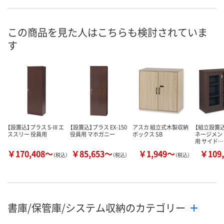
この商品を見た人はこちらも検討されていま
す
【設置込】プラス S-III エ
【設置込】プラス EX-150
アスカ 組立式木製収納
【組立設置込
ススリー 役員用
役員用 マホガニー
ボックス SB
ネージメント
用 サイド…
￥170,408～
￥85,653～
￥1,949～
￥109,
（税込）
（税込）
（税込）
書庫/保管庫/システム収納のカテゴリー