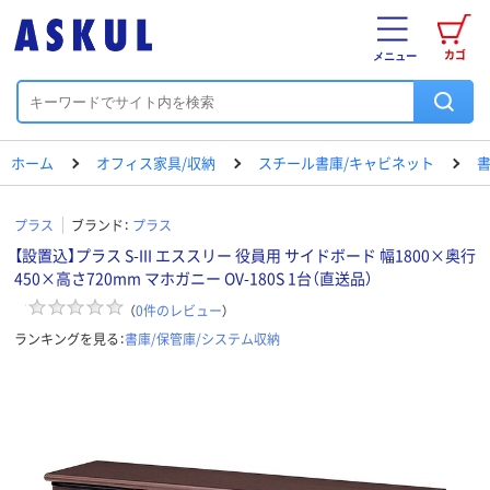
カゴ
メニュー
ホーム
オフィス家具/収納
スチール書庫/キャビネット
書
プラス
ブランド：
プラス
【設置込】プラス S-III エススリー 役員用 サイドボード 幅1800×奥行
450×高さ720mm マホガニー OV-180S 1台（直送品）
（
0
件のレビュー
）
ランキングを見る：
書庫/保管庫/システム収納