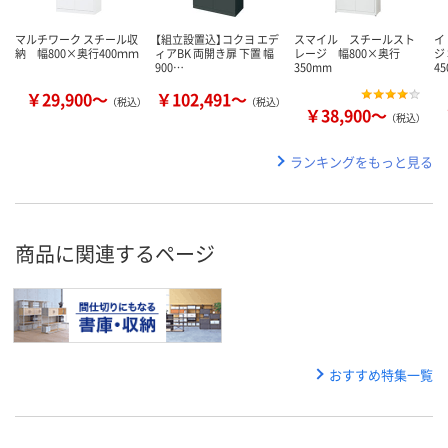
マルチワーク スチール収
【組立設置込】コクヨ エデ
スマイル スチールスト
イ
納 幅800×奥行400ｍｍ
ィアBK 両開き扉 下置 幅
レージ 幅800×奥行
ジ
900…
350mm
4
￥29,900～
￥102,491～
（税込）
（税込）
￥38,900～
（税込）
ランキングをもっと見る
商品に関連するページ
おすすめ特集一覧