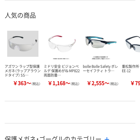
人気の商品
アズワン ラップ型保護
ミドリ安全 ビジョンベ
bolle Bolle Safety ボレ
重松製作所
メガネ（ラップアラウン
ルデ 保護めがね MP822
ーセイフティ トラ…
EE-12
ドタイプ） SS…
両面防曇…
￥363～
￥1,168～
￥2,555～
￥7
（税込）
（税込）
（税込）
保護メガネ・ゴーグルのカテゴリー