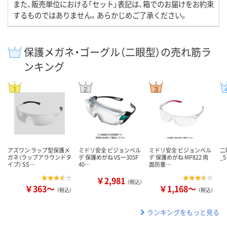
また、販売単位における「セット」表記は、箱でのお届けをお約束
するものではありません。あらかじめご了承ください。
保護メガネ・ゴーグル（二眼型）の売れ筋ラ
ンキング
アズワン ラップ型保護メ
ミドリ安全 ビジョンベル
ミドリ安全 ビジョンベル
二
ガネ（ラップアラウンドタ
デ 保護めがね VSー305F
デ 保護めがね MP822 両
_5
イプ） SS…
40…
面防曇…
￥2,981
（税込）
￥363～
￥1,168～
（税込）
（税込）
ランキングをもっと見る