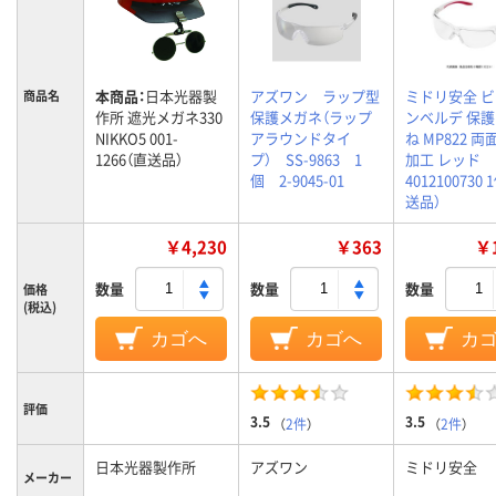
本商品：
日本光器製
アズワン ラップ型
ミドリ安全 
商品名
作所 遮光メガネ330
保護メガネ（ラップ
ンベルデ 保
NIKKO5 001-
アラウンドタイ
ね MP822 
1266（直送品）
プ） SS-9863 1
加工 レッド
個 2-9045-01
4012100730
送品）
￥4,230
￥363
￥1
数量
数量
数量
価格
(税込)
カゴへ
カゴへ
カ
評価
3.5
3.5
（
2件
）
（
2件
）
日本光器製作所
アズワン
ミドリ安全
メーカー