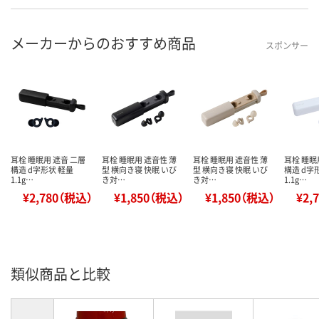
メーカーからのおすすめ商品
スポンサー
耳栓 睡眠用 遮音 二層
耳栓 睡眠用 遮音性 薄
耳栓 睡眠用 遮音性 薄
耳栓 睡眠
構造 d字形状 軽量
型 横向き寝 快眠 いび
型 横向き寝 快眠 いび
構造 d字
1.1g…
き対…
き対…
1.1g…
¥2,780（税込）
¥1,850（税込）
¥1,850（税込）
¥2,
類似商品と比較