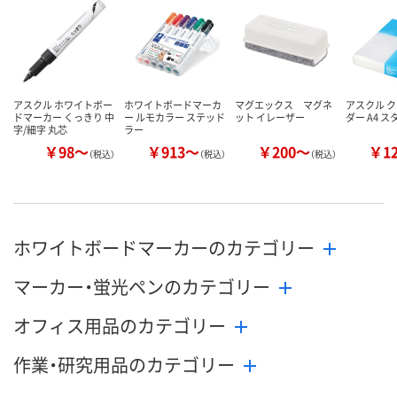
カゴへ
カゴへ
カ
アスクル ホワイトボー
ホワイトボードマーカ
マグエックス マグネ
アスクル 
ドマーカー くっきり 中
ー ルモカラー ステッド
ット イレーザー
ダー A4 
字/細字 丸芯
ラー
￥98～
￥913～
￥200～
￥1
（税込）
（税込）
（税込）
ホワイトボードマーカーのカテゴリー
マーカー・蛍光ペンのカテゴリー
オフィス用品のカテゴリー
作業・研究用品のカテゴリー