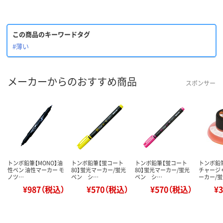
この商品のキーワードタグ
#薄い
メーカーからのおすすめ商品
スポンサー
トンボ鉛筆【MONO】油
トンボ鉛筆【蛍コート
トンボ鉛筆【蛍コート
トンボ鉛
性ペン 油性マーカー モ
80】蛍光マーカー/蛍光
80】蛍光マーカー/蛍光
チャージ
ノツ…
ペン シ…
ペン シ…
ーカー/
¥987（税込）
¥570（税込）
¥570（税込）
¥