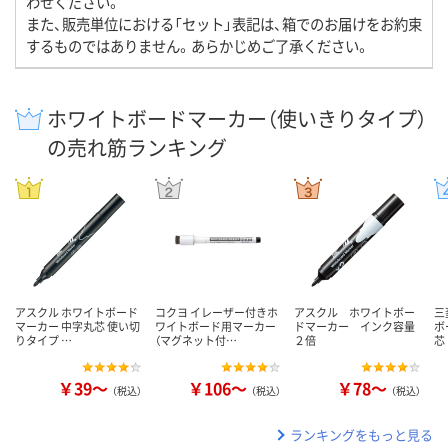
わせください。
また、販売単位における「セット」表記は、箱でのお届けをお約束
するものではありません。あらかじめご了承ください。
ホワイトボードマーカー（使いきりタイプ）
の売れ筋ランキング
アスクル ホワイトボード
コクヨ イレーザー付きホ
アスクル ホワイトボー
三
マーカー 中字丸芯 使い切
ワイトボード用マーカー
ドマーカー インク容量
ボ
りタイプ …
（マグネット付…
２倍
芯
￥39～
￥106～
￥78～
（税込）
（税込）
（税込）
ランキングをもっと見る