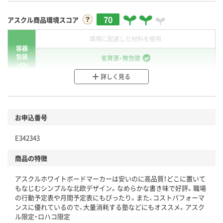
70
アスクル商品環境スコア
環境に配慮した材料を使用
容器
包装
省資源・無包装
詳しく見る
分別・リサイクルしやすい設計
環境に配慮した材料を使用
商品
お申込番号
本体
省資源・省エネ・節水
E342343
分別・リサイクルしやすい設計
商品の特徴
独自の回収スキームがある
アスクルホワイトボードマーカーは安いのに高品質！どこに置いて
仕組
アスクルで資源循環している
もなじむシンプルな北欧デザイン。なめらかな書き味で好評。職場
の行動予定表や月間予定表にもぴったり。また、コストパフォーマ
温室効果ガスなどの削減
ンスに優れているので、大量消耗する塾などにもオススメ。アスク
ル限定・ロハコ限定