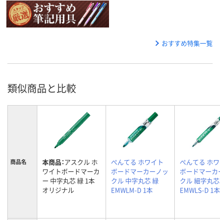
おすすめ特集一覧
類似商品と比較
本商品：
アスクル ホ
ぺんてる ホワイト
ぺんてる ホ
商品名
ワイトボードマーカ
ボードマーカーノッ
ボードマーカ
ー 中字丸芯 緑 1本
クル 中字丸芯 緑
クル 細字丸芯
オリジナル
EMWLM-D 1本
EMWLS-D 1本