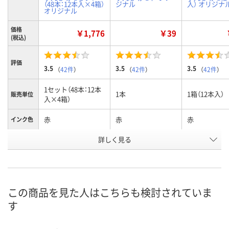
（48本：12本入×4箱）
ジナル
入） オリジナ
オリジナル
価格
￥1,776
￥39
(税込)
評価
3.5
3.5
3.5
（
42件
）
（
42件
）
（
42件
）
1セット（48本：12本
1本
1箱（12本入）
販売単位
入×4箱）
赤
赤
赤
インク色
お申込番
詳しく見る
E962578
E342344
E962573
号
あり
あり
あり
在庫
8月7日（金）
8月7日（金）
8月7日（金）
お届け日
この商品を見た人はこちらも検討されていま
す
数量
数量
数量