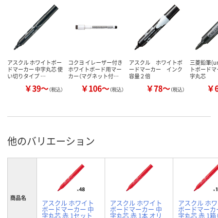
アスクル ホワイトボー
コクヨ イレーザー付き
アスクル ホワイトボ
三菱鉛筆(u
ドマーカー 中字丸芯 使
ホワイトボード用マー
ードマーカー インク
トボードマ
い切りタイプ …
カー（マグネット付…
容量２倍
字丸芯
￥39～
￥106～
￥78～
￥
（税込）
（税込）
（税込）
他のバリエーション
商品名
アスクル ホワイト
アスクル ホワイト
アスクル ホ
ボードマーカー 中
ボードマーカー 中
ボードマーカ
字丸芯 赤 1セット
字丸芯 赤 1本 オリ
字丸芯 赤 1箱