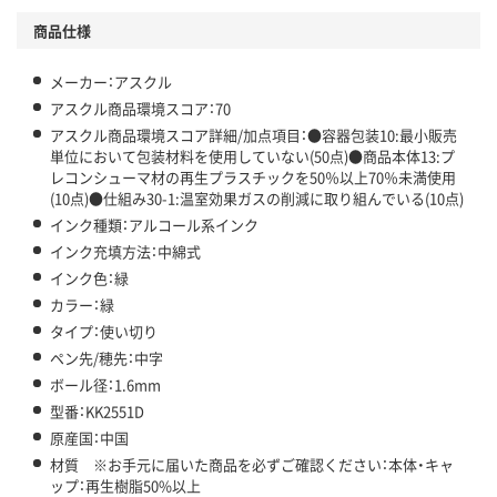
この商品の環境配慮ポイントです。下記商品詳細「
アスクル商品環境スコア詳細／加点項目
」で確認できます。
商品仕様
メーカー：アスクル
アスクル商品環境スコア：70
アスクル商品環境スコア詳細/加点項目：●容器包装10:最小販売
単位において包装材料を使用していない(50点)●商品本体13:プ
レコンシューマ材の再生プラスチックを50％以上70％未満使用
(10点)●仕組み30-1:温室効果ガスの削減に取り組んでいる(10点)
インク種類：アルコール系インク
インク充填方法：中綿式
インク色：緑
カラー：緑
タイプ：使い切り
ペン先/穂先：中字
ボール径：1.6mm
型番：KK2551D
原産国：中国
材質 ※お手元に届いた商品を必ずご確認ください：本体・キャ
ップ：再生樹脂50%以上