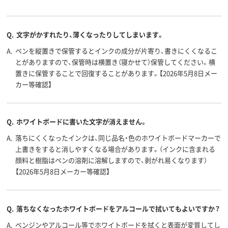
アルコール系インク
アルコール系油性顔
アルコール系
インク種
類
料インク
料インク
インク充
中綿式
直液式
直液式
Q.
文字がかすれたり、薄くなったりしてしまいます。
填方法
A.
ペンを縦置きで保管するとインクの成分が片寄り、書きにくくなるこ
アスクル
とがありますので、保管時は横置き（寝かせて）保管してください。横
商品環境
70
30
25
スコア
置きに保管することで回復することがあります。【2026年5月8日メー
カー等確認】
Q.
ホワイトボードに書いた文字が消えません。
A.
落ちにくくなったインクは、同じ品名・色のホワイトボードマーカーで
上書きをすると消しやすくなる場合があります。（インクに含まれる
顔料と樹脂はペンの溶剤に溶解しますので、剥がれ易くなります）
【2026年5月8日メーカー等確認】
Q.
落ちなくなったホワイトボードをアルコールで拭いてもよいですか？
A.
ベンジンやアルコール等でホワイトボードを拭くと表面が変質してし