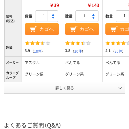
￥39
￥143
数量
数量
数量
価格
(税込)
カゴへ
カゴへ
カ
評価
3.9
3.8
4.1
（
18件
）
（
20件
）
（
20件
）
アスクル
ぺんてる
ぺんてる
メーカー
カラーグ
グリーン系
グリーン系
グリーン系
ループ
詳しく見る
中字丸芯、中字
中字丸芯、中字
細字丸芯、細
太さ
キャップ式、中綿式、
直液式、後部ノック
直液式、後部
タイプ
使い切り
式、使い切り
式、使い切り
ペン先形
丸芯
丸芯
丸芯
状
よくあるご質問（Q&A）