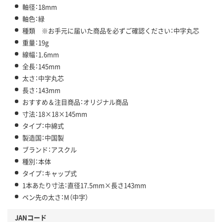
軸径：18mm
軸色：緑
種類 ※お手元に届いた商品を必ずご確認ください：中字丸芯
重量：19g
線幅：1.6mm
全長：145mm
太さ：中字丸芯
長さ：143mm
おすすめ＆注目商品：オリジナル商品
寸法：18×18×145mm
タイプ：中綿式
製造国：中国製
ブランド：アスクル
種別：本体
タイプ：キャップ式
1本あたり寸法：直径17.5mm×長さ143mm
ペン先の太さ：M（中字）
JANコード