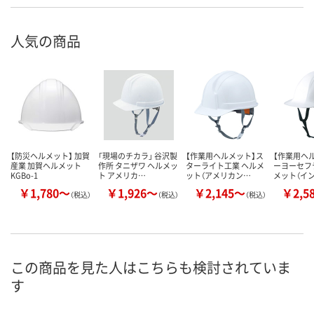
人気の商品
【防災ヘルメット】 加賀
「現場のチカラ」 谷沢製
【作業用ヘルメット】ス
【作業用ヘ
産業 加賀ヘルメット
作所 タニザワ ヘルメッ
ターライト工業 ヘルメ
ーヨーセフ
KGBo-1
ト アメリカ…
ット（アメリカン…
メット（イ
￥1,780～
￥1,926～
￥2,145～
￥2,5
（税込）
（税込）
（税込）
この商品を見た人はこちらも検討されていま
す