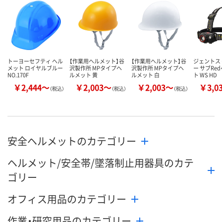
トーヨーセフティ ヘル
【作業用ヘルメット】谷
【作業用ヘルメット】谷
ジェントス
メット ロイヤルブルー
沢製作所 MPタイプヘ
沢製作所 MPタイプヘ
ー サブRe
NO.170F
ルメット 黄
ルメット 白
ト WS HD
￥2,444～
￥2,003～
￥2,003～
￥3,0
（税込）
（税込）
（税込）
安全ヘルメットのカテゴリー
ヘルメット/安全帯/墜落制止用器具のカテ
ゴリー
オフィス用品のカテゴリー
作業・研究用品のカテゴリー