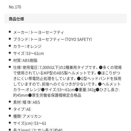
No.170
商品仕様
メーカー：トーヨーセーフティ
ブランド：トーヨーセフティー（TOYO SAFETY）
カラー：オレンジ
サイズ：53～61cm
材質：ABS樹脂
仕様：使用電圧：7,000V以下]の2種兼用タイプです。●多くの現場
で使用されているMP型のABS製ヘルメットです。●ほこりがつ
きにくい帯電防止処理をしています。●G型ヘッドバンドを採用
していますので、前後へのぐらつきが少ないです。●ヘルメット
カラー:オレンジ●サイズ:53～61cm●重量:342g●ひさし長さ:
約45mm●厚生労働省保護帽検定合格品
素材：帽 体：ABS
タイプ：AE
種類：アメリカン
サイズ(cm)：53～61
長さ(mm)：（ヒサシ長さ）約40