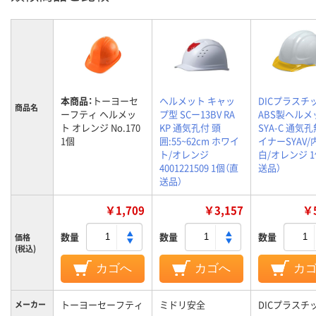
本商品：
トーヨーセ
ヘルメット キャッ
DICプラスチ
商品名
ーフティ ヘルメッ
プ型 SCー13BV RA
ABS製ヘルメ
ト オレンジ No.170
KP 通気孔付 頭
SYA-C 通気孔
1個
囲:55~62cm ホワイ
イナーSYAV/
ト/オレンジ
白/オレンジ 1
4001221509 1個（直
送品）
送品）
￥1,709
￥3,157
￥5
数量
数量
数量
価格
(税込)
カゴへ
カゴへ
カ
トーヨーセーフティ
ミドリ安全
DICプラスチ
メーカー