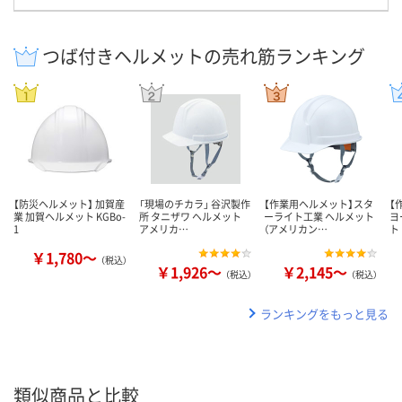
つば付きヘルメットの売れ筋ランキング
【防災ヘルメット】 加賀産
「現場のチカラ」 谷沢製作
【作業用ヘルメット】スタ
【
業 加賀ヘルメット KGBo-
所 タニザワ ヘルメット
ーライト工業 ヘルメット
ヨ
1
アメリカ…
（アメリカン…
ト
￥1,780～
（税込）
￥1,926～
￥2,145～
（税込）
（税込）
ランキングをもっと見る
類似商品と比較