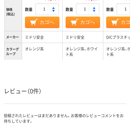
数量
数量
数量
価格
(税込)
カゴへ
カゴへ
カ
ミドリ安全
ミドリ安全
DICプラスチ
メーカー
オレンジ系
オレンジ系、ホワイ
オレンジ系、
カラーグ
ループ
ト系
ト系
レビュー（0件）
投稿されたレビューはまだありません。お客様のレビューコメントをお
待ちしています。