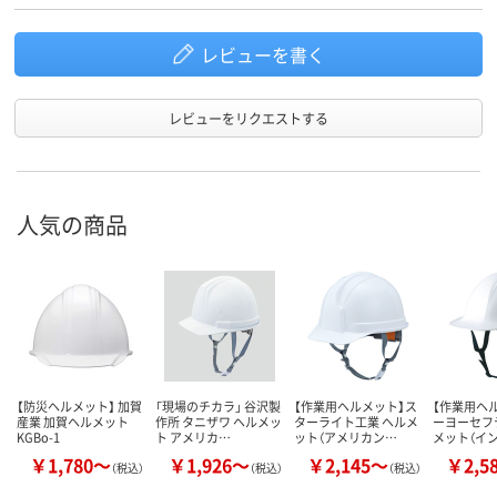
レビューを書く
レビューをリクエストする
人気の商品
【防災ヘルメット】 加賀
「現場のチカラ」 谷沢製
【作業用ヘルメット】ス
【作業用ヘ
産業 加賀ヘルメット
作所 タニザワ ヘルメッ
ターライト工業 ヘルメ
ーヨーセフ
KGBo-1
ト アメリカ…
ット（アメリカン…
メット（イ
￥1,780～
￥1,926～
￥2,145～
￥2,5
（税込）
（税込）
（税込）