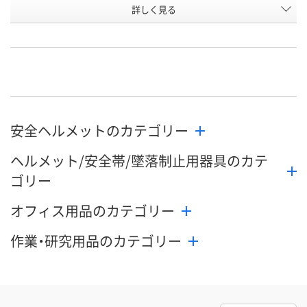
詳しく見る
直送品
直送品
直送品
在庫
8月27日（木）まで
8月27日（木）まで
お届け日
数量
数量
メーカー都合
販売停止中で
カゴへ
カゴへ
安全ヘルメットのカテゴリー
ヘルメット/安全帯/墜落制止用器具のカテ
ゴリー
オフィス用品のカテゴリー
作業・研究用品のカテゴリー