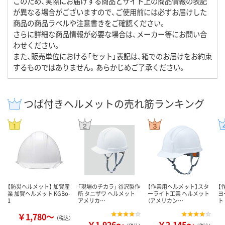
このため、実際にお届けする商品とサイト上の商品情報の表記
が異なる場合がございますので、ご使用前には必ずお届けした
商品の商品ラベルや注意書きをご確認ください。
さらに詳細な商品情報が必要な場合は、メーカー等にお問い合
わせください。
また、販売単位における「セット」表記は、箱でのお届けをお約束
するものではありません。あらかじめご了承ください。
つば付きヘルメットの売れ筋ランキング
【防災ヘルメット】 加賀産
「現場のチカラ」 谷沢製作
【作業用ヘルメット】スタ
【
業 加賀ヘルメット KGBo-
所 タニザワ ヘルメット
ーライト工業 ヘルメット
ヨ
1
アメリカ…
（アメリカン…
ト
￥1,780～
（税込）
￥1,926～
￥2,145～