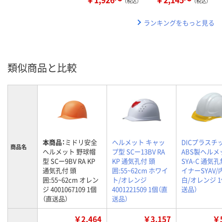
（税込）
（税込）
ランキングをもっと見る
類似商品と比較
本商品：
ミドリ安全
ヘルメット キャッ
DICプラスチ
商品名
ヘルメット 野球帽
プ型 SCー13BV RA
ABS製ヘルメ
型 SCー9BV RA KP
KP 通気孔付 頭
SYA-C 通気孔
通気孔付 頭
囲:55~62cm ホワイ
イナーSYAV/
囲:55~62cm オレン
ト/オレンジ
白/オレンジ 1
ジ 4001067109 1個
4001221509 1個（直
送品）
（直送品）
送品）
￥2,464
￥3,157
￥5