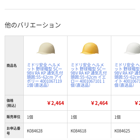
他のバリエーション
ミドリ安全 ヘルメ
ミドリ安全 ヘルメ
ミドリ安全 
商品名
ット 野球帽型 SCー
ット 野球帽型 SCー
ット 野球帽型
9BV RA KP 通気孔付
9BV RA KP 通気孔付
9BV RA KP
頭囲:55~62cm アイ
頭囲:55~62cm イエ
頭囲:55~62c
ボリー 4001067119
ロー 4001067101 1
イト 40010671
1個（直送品）
個（直送品）
個（直送品）
価格
￥2,464
￥2,464
￥2
(税込)
1個
1個
1個
販売単位
お申込番
K084628
K084618
K084625
号