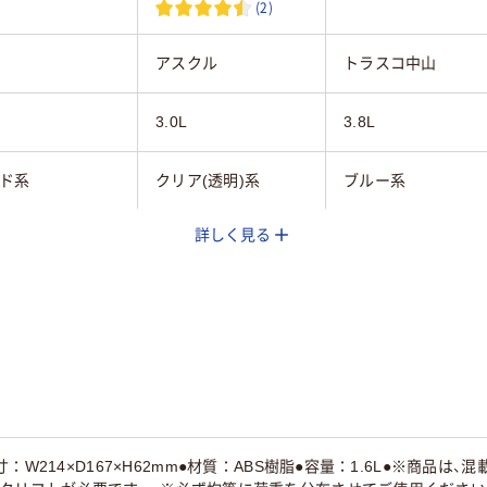
(2)
アスクル
トラスコ中山
3.0L
3.8L
ド系
クリア(透明)系
ブルー系
詳しく見る
mm
150mm
210mm
mm
250mm
250mm
mm
125mm
130mm
65
：W214×D167×H62mm●材質：ABS樹脂●容量：1.6L●※商