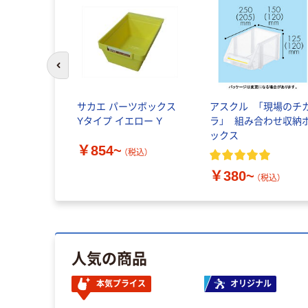
前のスライドへ
サカエ パーツボックス
アスクル 「現場のチ
Yタイプ イエロー Y
ラ」 組み合わせ収納
ックス
￥854~
（税込）
￥380~
（税込）
人気の商品
本気プライス
オリジナル