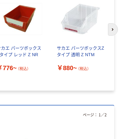
次のスライド
サカエ パーツボックス
サカエ パーツボックスZ
サンコー 
タイプ レッド Z NR
タイプ 透明 Z NTM
ックコンテ
(1)
￥776~
￥880~
（税込）
（税込）
￥1,629
ページ：
1
／
2
人気商品