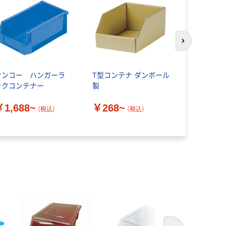
次のスライド
サンコー ハンガーラ
T型コンテナ ダンボール
三甲 ハン
ックコンテナー
製
コンテナー
￥1,688~
￥268~
￥2,300
（税込）
（税込）