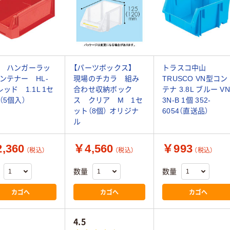
 ハンガーラッ
【パーツボックス】
トラスコ中山
ンテナー HL-
現場のチカラ 組み
TRUSCO VN型コン
レッド 1.1L 1セ
合わせ収納ボック
テナ 3.8L ブルー VN
（5個入）
ス クリア M 1セ
3N-B 1個 352-
ット（8個） オリジナ
6054（直送品）
ル
,360
￥4,560
￥993
（税込）
（税込）
（税込）
数量
数量
カゴへ
カゴへ
カゴへ
4.5