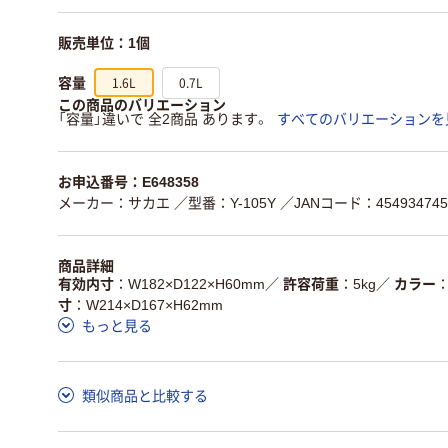
販売単位：1個
1.6L
0.7L
容量
この商品のバリエーション
「容量」違いで 全2商品 あります。
すべてのバリエーションを
お申込番号：E648358
メーカー：サカエ
／型番：Y-105Y
／JANコード：454934745
商品詳細
有効内寸
W182×D122×H60mm
／
許容荷重
5kg
／
カラー
寸
W214×D167×H62mm
もっと見る
類似商品と比較する