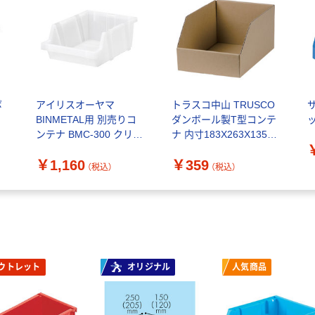
ボ
アイリスオーヤマ
トラスコ中山 TRUSCO
BINMETAL用 別売りコ
ダンボール製T型コンテ
ンテナ BMC-300 クリア
ナ 内寸183X263X135
1個
T5-DB 1個 859-0650（直
￥1,160
￥359
送品）
（税込）
（税込）
ウトレット
オリジナル
人気商品