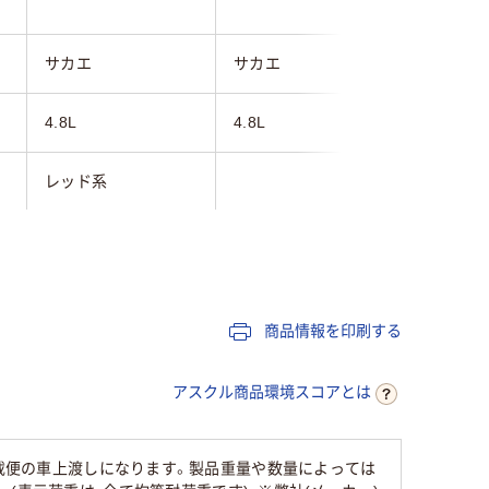
サカエ
サカエ
エスコ
4.8L
4.8L
1L
レッド系
185mm
185mm
108mm
284mm
284mm
167mm
商品情報を印刷する
142mm
142mm
75mm
アスクル商品環境スコアとは
品は、混載便の車上渡しになります。製品重量や数量によっては