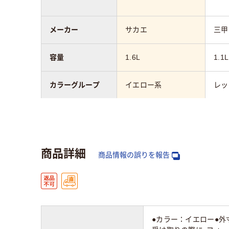
メーカー
サカエ
三甲
容量
1.6L
1.1L
カラーグループ
イエロー系
レッ
外寸幅
214mm
112
外寸奥行
167mm
201
商品詳細
商品情報の誤りを報告
外寸高さ
62mm
75
アスクル商品環境
スコア
●カラー：イエロー●外寸