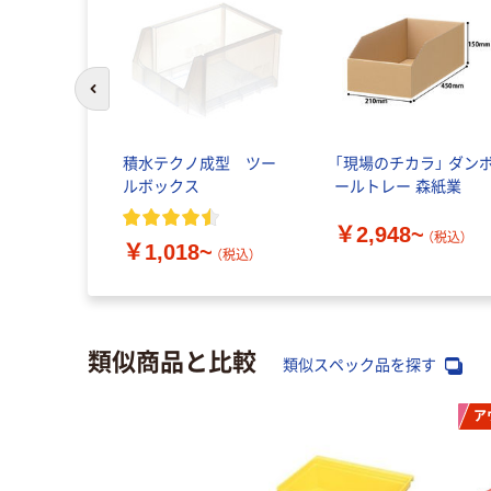
前のスライドへ
積水テクノ成型 ツー
「現場のチカラ」 ダン
ルボックス
ールトレー 森紙業
￥2,948~
（税込）
￥1,018~
（税込）
類似商品と比較
類似スペック品を探す
ア