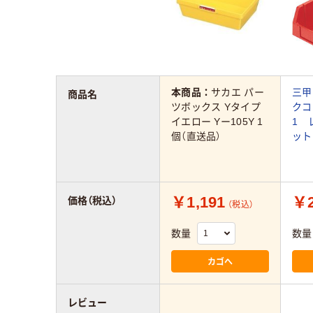
本商品：
サカエ パー
三甲
商品名
ツボックス Yタイプ
クコ
イエロー Yー105Y 1
1 
個（直送品）
ット
￥1,191
￥2
価格（税込）
（税込）
数量
数量
カゴへ
レビュー