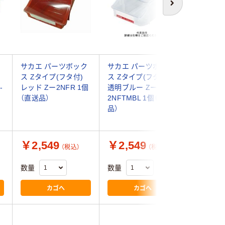
次へ
サカエ パーツボック
サカエ パーツボック
エスコ 10
ス Zタイプ(フタ付)
ス Zタイプ(フタ付)
75mm 
-
レッド Zー2NFR 1個
透明ブルー Zー
(重ね置型・
（直送品）
2NFTMBL 1個（直送
EA661CM
品）
個)（直送
￥2,549
￥2,549
￥17,
（税込）
（税込）
数量
数量
数量
カゴへ
カゴへ