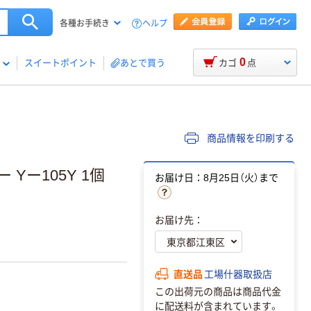
ヘルプ
各種お手続き
0
スイートポイント
あとで買う
カゴ
点
商品情報を印刷する
Yー105Y 1個
お届け日：8月25日（火）まで
お届け先：
直送品
工場什器取扱店
この出荷元の商品は商品代金
に配送料が含まれています。