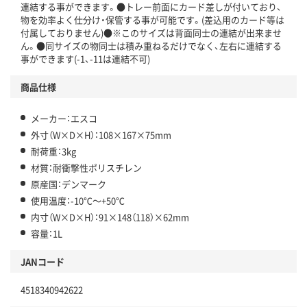
連結する事ができます。●トレー前面にカード差しが付いており、
物を効率よく仕分け・保管する事が可能です。(差込用のカード等は
付属しておりません)●※このサイズは背面同士の連結が出来ませ
ん。●同サイズの物同士は積み重ねるだけでなく、左右に連結する
事ができます(-1、-11は連結不可)
商品仕様
メーカー：エスコ
外寸（W×D×H）：108×167×75mm
耐荷重：3kg
材質：耐衝撃性ポリスチレン
原産国：デンマーク
使用温度：-10℃～+50℃
内寸（W×D×H）：91×148（118）×62mm
容量：1L
JANコード
4518340942622