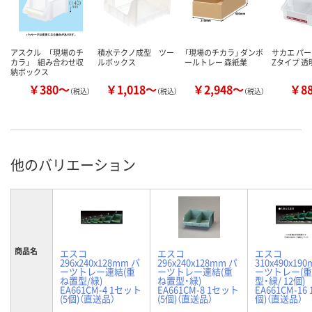
アスクル 「現場のチ
積水テクノ成型 ツー
「現場のチカラ」 ダンボ
サカエ パ
カラ」 組み合わせ収
ルボックス
ールトレー 森紙業
Zタイプ 透明
納ボックス
￥380～
￥1,018～
￥2,948～
￥8
（税込）
（税込）
（税込）
他のバリエーション
商品名
エスコ
エスコ
エスコ
296x240x128mm パ
296x240x128mm パ
310x490x19
ーツトレー連結(重
ーツトレー連結(重
ーツトレー(
ね置型/緑)
ね置型・緑)
型・緑/ 12個)
EA661CM-4 1セット
EA661CM-8 1セット
EA661CM-16 
(5個)（直送品）
(5個)（直送品）
個)（直送品）