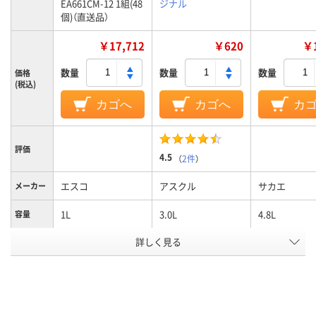
EA661CM-12 1組(48
ジナル
個)（直送品）
￥17,712
￥620
￥1
数量
数量
数量
価格
(税込)
カゴへ
カゴへ
カ
評価
4.5
（
2件
）
エスコ
アスクル
サカエ
メーカー
1L
3.0L
4.8L
容量
詳しく見る
108mm
150mm
185mm
外寸幅
167mm
250mm
284mm
外寸奥行
75mm
125mm
140mm
外寸高さ