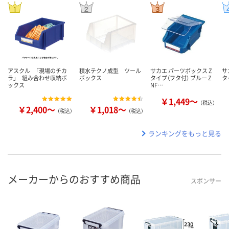
アスクル 「現場のチカ
積水テクノ成型 ツール
サカエ パーツボックス Z
サ
ラ」 組み合わせ収納ボ
ボックス
タイプ（フタ付） ブルー Z
タ
ックス
NF…
￥1,449～
（税込）
￥2,400～
￥1,018～
（税込）
（税込）
ランキングをもっと見る
メーカーからのおすすめ商品
スポンサー