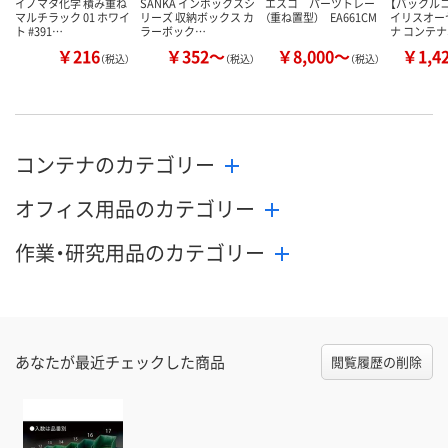
イノマタ化学 積み重ね
SANKA インボックスシ
エスコ パーツトレー
【バックル
マルチラック 01 ホワイ
リーズ 収納ボックス カ
（重ね置型） EA661CM
イリスオー
ト #391…
ラーボック…
ナ コンテ
￥216
￥352～
￥8,000～
￥1,4
（税込）
（税込）
（税込）
コンテナのカテゴリー
オフィス用品のカテゴリー
作業・研究用品のカテゴリー
あなたが最近チェックした商品
閲覧履歴の削除