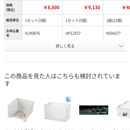
価格
￥8,000
￥9,130
￥40
(税込)
1セット(5個)
1セット(5個)
1組(12個)
販売単位
お申込番
HJ90876
HP12557
K934277
号
詳しく見る
あり
わずか
あり
在庫
8月25日（火）まで
8月25日（火）まで
8月25日（火）
お届け日
数量
数量
数量
この商品を見た人はこちらも検討されていま
す
カゴへ
カゴへ
カ