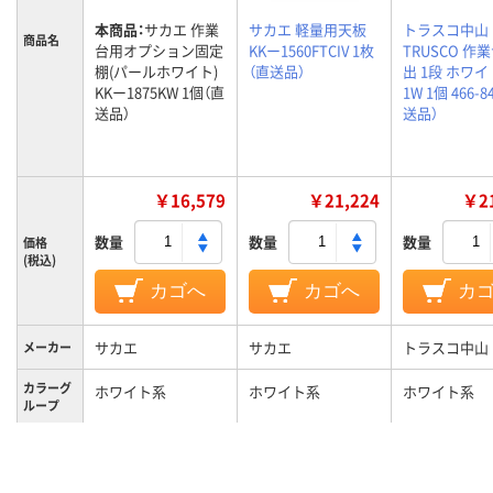
本商品：
サカエ 作業
サカエ 軽量用天板
トラスコ中山
商品名
台用オプション固定
KKー1560FTCIV 1枚
TRUSCO 作
棚(パールホワイト)
（直送品）
出 1段 ホワイ
KKー1875KW 1個（直
1W 1個 466-8
送品）
送品）
￥16,579
￥21,224
￥21
数量
数量
数量
価格
(税込)
カゴへ
カゴへ
カ
サカエ
サカエ
トラスコ中山
メーカー
カラーグ
ホワイト系
ホワイト系
ホワイト系
ループ
11kg
質量