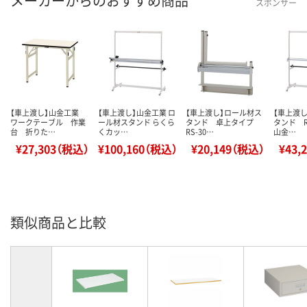
メーカーからのおすすめ商品
スポンサー
【車上渡し】山金工業
【車上渡し】山金工業 ロ
【車上渡し】ロール材ス
【車上渡
ワークテーブル 作業
ール材スタンド らくら
タンド 卓上タイプ
タンド R
台 折りた…
くカッ…
RS-30…
山金…
¥27,303（税込）
¥100,160（税込）
¥20,149（税込）
¥43,
類似商品と比較