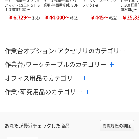
サカエ 作業台 オプショ
ケニス 作業台（座り作
ソニック ネームマグ
山金工業 
ンマット（改正ＲｏＨＳ
業用・半面棚板付） SUP
フック1kg
ル300 軽
１０物質対応）…
重300kg…
￥6,729～
￥44,000～
￥445～
￥25,3
（税込）
（税込）
（税込）
作業台オプション・アクセサリのカテゴリー
作業台/ワークテーブルのカテゴリー
オフィス用品のカテゴリー
作業・研究用品のカテゴリー
あなたが最近チェックした商品
閲覧履歴の削除