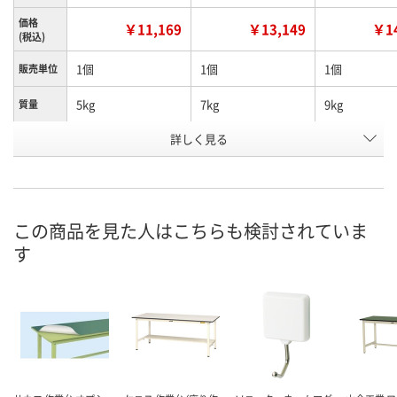
価格
￥11,169
￥13,149
￥14
(税込)
1個
1個
1個
販売単位
5kg
7kg
9kg
質量
お申込番
詳しく見る
E648906
E648902
E648903
号
直送品
直送品
直送品
在庫
8月25日（火）まで
8月25日（火）まで
8月25日（火）
お届け日
この商品を見た人はこちらも検討されていま
す
数量
数量
数量
カゴへ
カゴへ
カ