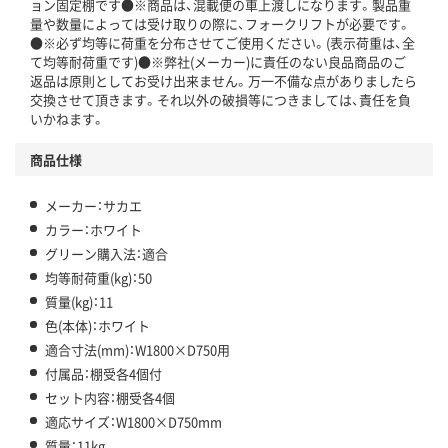
ョン固定棚です●※商品は、混載便の車上渡しになります。製品重
量や数量によっては受け取りの際に、フォークリフトが必要です。
●※必ず均等に荷重を分布させてご使用ください。(表示荷重は、全
て均等耐荷重です)●※弊社(メーカー)に責任のない良品商品のご
返品は原則としてお受け出来ません。万一不備な点がありましたら
交換させて頂きます。それ以外の破損等につきましては、責任を負
いかねます。
商品仕様
メーカー：サカエ
カラー：ホワイト
グリーン購入法：適合
均等耐荷重(kg)：50
質量(kg)：11
色(本体)：ホワイト
適合寸法(mm)：W1800×D750用
付属品：棚受各4個付
セット内容：棚受各4個
適応サイズ：W1800×D750mm
質量：11kg