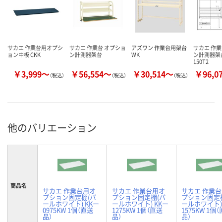
サカエ 作業台用オプシ
サカエ 作業台 オプショ
アズワン 作業台用架台
サカエ 作業
ョン中板 CKK
ン計測器架台
WK
ン計測器架台
150T2
￥3,999～
￥56,554～
￥30,514～
￥96,0
（税込）
（税込）
（税込）
他のバリエーション
商品名
サカエ 作業台用オ
サカエ 作業台用オ
サカエ 作業
プション固定棚(パ
プション固定棚(パ
プション固定
ールホワイト) KKー
ールホワイト) KKー
ールホワイト)
0975KW 1個（直送
1275KW 1個（直送
1575KW 1個
品）
品）
品）