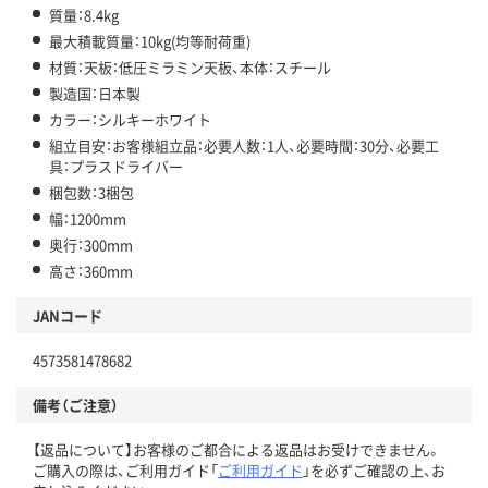
質量：8.4kg
最大積載質量：10kg(均等耐荷重)
材質：天板：低圧ミラミン天板、本体：スチール
製造国：日本製
カラー：シルキーホワイト
組立目安：お客様組立品：必要人数：1人、必要時間：30分、必要工
具：プラスドライバー
梱包数：3梱包
幅：1200mm
奥行：300mm
高さ：360mm
JANコード
4573581478682
備考（ご注意）
【返品について】お客様のご都合による返品はお受けできません。
ご購入の際は、ご利用ガイド「
ご利用ガイド
」を必ずご確認の上、お