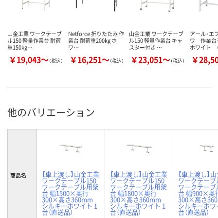
山金工業 ワークテーブ
Netforce 折りたたみ 作
山金工業 ワークテーブ
アール・エ
ル150 軽量作業台 耐荷
業台 耐荷重200kg ホ
ル150 軽量作業台 キャ
ワ 作業
重150kg…
ワ…
スター付き …
ホワイト （
￥19,043～
￥16,251～
￥23,051～
￥28,5
（税込）
（税込）
（税込）
他のバリエーション
【車上渡し】山金工業
【車上渡し】山金工業
【車上渡し】
商品名
ワークテーブル150
ワークテーブル150
ワークテーブル
ワークテーブル用架
ワークテーブル用架
ワークテーブ
台 幅1500×奥行
台 幅1800×奥行
台 幅900×奥
300×高さ360mm
300×高さ360mm
300×高さ36
シルキーホワイト 1
シルキーホワイト 1
シルキーホワイ
台（直送品）
台（直送品）
台（直送品）