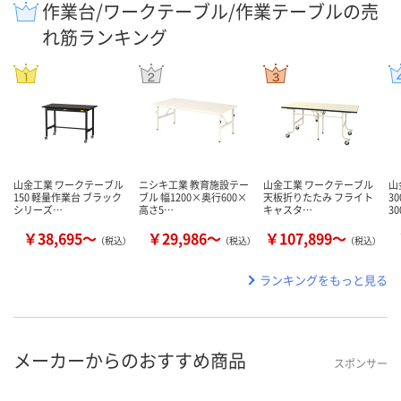
作業台/ワークテーブル/作業テーブルの売
れ筋ランキング
山金工業 ワークテーブル
ニシキ工業 教育施設テー
山金工業 ワークテーブル
山
150 軽量作業台 ブラック
ブル 幅1200×奥行600×
天板折りたたみ フライト
3
シリーズ…
高さ5…
キャスタ…
30
￥38,695～
￥29,986～
￥107,899～
（税込）
（税込）
（税込）
ランキングをもっと見る
メーカーからのおすすめ商品
スポンサー