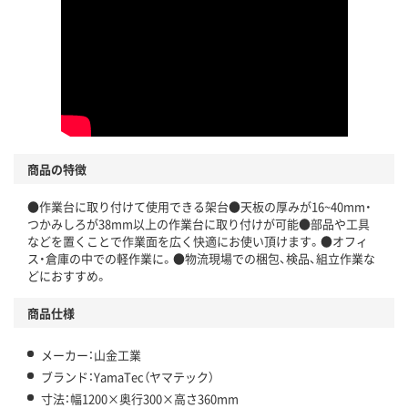
商品の特徴
●作業台に取り付けて使用できる架台●天板の厚みが16~40mm・
つかみしろが38mm以上の作業台に取り付けが可能●部品や工具
などを置くことで作業面を広く快適にお使い頂けます。●オフィ
ス・倉庫の中での軽作業に。●物流現場での梱包、検品、組立作業な
どにおすすめ。
商品仕様
メーカー：山金工業
ブランド：YamaTec（ヤマテック）
寸法：幅1200×奥行300×高さ360mm