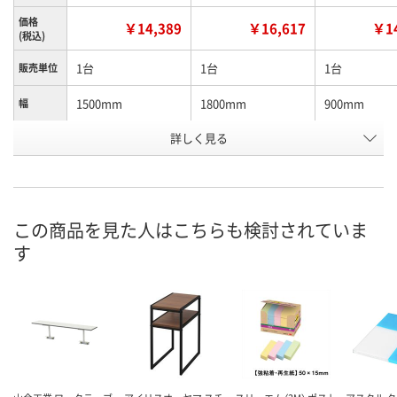
価格
￥14,389
￥16,617
￥14
(税込)
1台
1台
1台
販売単位
1500mm
1800mm
900mm
幅
お申込番
詳しく見る
X888794
X888796
X888795
号
直送品
直送品
直送品
在庫
8月25日（火）まで
8月25日（火）まで
8月25日（火）
お届け日
この商品を見た人はこちらも検討されていま
す
数量
数量
数量
カゴへ
カゴへ
カ