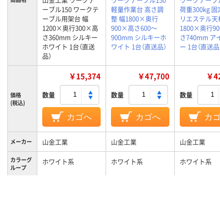
ーブル150 ワークテ
軽量作業台 高さ調
荷重300kg 
ーブル用架台 幅
整 幅1800×奥行
リエステル天
1200×奥行300×高
900×高さ600～
1800×奥行9
さ360mm シルキー
900mm シルキーホ
さ740mm 
ホワイト 1台（直送
ワイト 1台（直送品）
ー 1台（直送品
品）
￥15,374
￥47,700
￥42
数量
数量
数量
価格
(税込)
カゴへ
カゴへ
カ
山金工業
山金工業
山金工業
メーカー
カラーグ
ホワイト系
ホワイト系
ホワイト系
ループ
8.4kg
41kg
35kg
質量