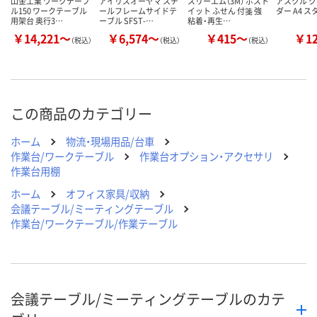
山金工業 ワークテーブ
アイリスオーヤマ スチ
スリーエム（3M） ポスト
アスクル 
ル150 ワークテーブル
ールフレームサイドテ
イット ふせん 付箋 強
ダー A4 
用架台 奥行3…
ーブル SFST-…
粘着・再生…
￥14,221～
￥6,574～
￥415～
￥1
（税込）
（税込）
（税込）
この商品のカテゴリー
ホーム
物流・現場用品/台車
作業台/ワークテーブル
作業台オプション・アクセサリ
作業台用棚
ホーム
オフィス家具/収納
会議テーブル/ミーティングテーブル
作業台/ワークテーブル/作業テーブル
会議テーブル/ミーティングテーブルのカテ