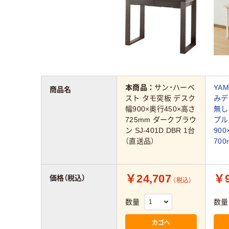
本商品：
サン・ハーベ
YA
商品名
スト タモ突板 デスク
みデ
幅900×奥行450×高さ
無し
725mm ダークブラウ
プル
ン SJ-401D DBR 1台
90
（直送品）
70
￥24,707
￥9
価格（税込）
（税込）
数量
数量
カゴへ