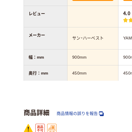
4.0
レビュー
メーカー
サン・ハーベスト
YAM
幅：mm
900mm
900
奥行：mm
450mm
450
高さ：mm
725mm
700
カラーグループ
ダーク木目系
ライ
商品詳細
商品情報の誤りを報告
机・デスクの特徴
引き出し付