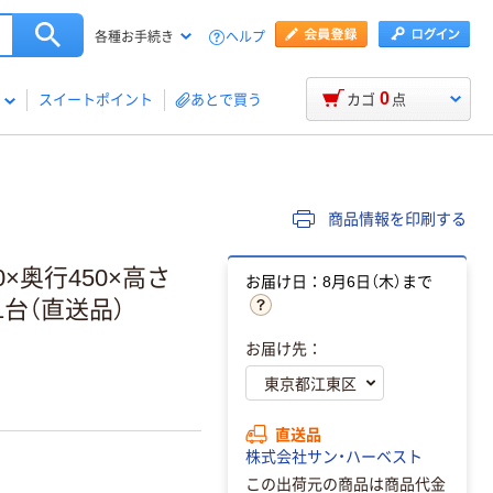
ヘルプ
各種お手続き
0
スイートポイント
あとで買う
カゴ
点
商品情報を印刷する
×奥行450×高さ
お届け日：8月6日（木）まで
 1台（直送品）
お届け先：
直送品
株式会社サン・ハーベスト
この出荷元の商品は商品代金