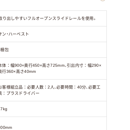
平机
平机
平机
を取り出しやすいフルオープンスライドレールを使用。
21.5kg
6.5kg
6.5kg
サン・ハーベスト
可
構造体：3年、機構・可
構造体：3年、機構・可
構造体：
面
動部：2年、外装・表面
動部：2年、外装・表面
動部：2
仕上げ：1年
仕上げ：1年
仕上げ：
1梱包
本体：幅900×奥行450×高さ725mm、引出内寸：幅290×
奥行360×高さ40mm
お客様組立品：必要人数：2人、必要時間：40分、必要工
具：プラスドライバー
17kg
900mm