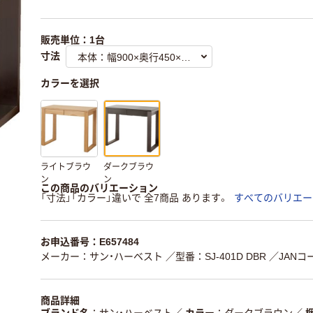
販売単位：1台
寸法
カラーを選択
ライトブラウ
ダークブラウ
ン
ン
この商品のバリエーション
「寸法」「カラー」違いで 全7商品 あります。
すべてのバリエー
お申込番号：E657484
メーカー：サン・ハーベスト
／型番：SJ-401D DBR
／JANコー
商品詳細
ブランド名
サン・ハーベスト
／
カラー
ダークブラウン
／