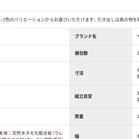
平机
ズ、2色のバリエーションからお選びいただけます。引き出しは奥の物
kg
13Kg
21.5kg
ブランド名
構造体：3年、機構・
1年
動部：2年、外装・表
仕上げ：1年
梱包数
寸法
組立目安
質量
：本体：天然木タモ化粧合板（ウレ
幅