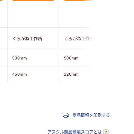
くろがね工作所
くろがね工作所
くろがね
900mm
900mm
900mm
450mm
220mm
220mm
720mm
101mm
101mm
ライト木目系
ダーク木目系
ライト木
商品情報を印刷する
アスクル商品環境スコアとは