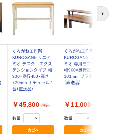
次へ
くろがね工作所
くろがね工作所
くろがね
KUROGANE リニア
KUROGANE リニア
KUROG
ス
ミオ デスク エクス
ミオ 専用モニター台
ミオ 専
幅
テンションタイプ 幅
幅900×奥行220×高さ
幅900×
900×奥行450×高さ
101mm ブラウン 1台
101mm
台
720mm ナチュラル 1
（直送品）
台（直送品
台（直送品）
￥45,800
￥11,000
￥11,
（税込）
（税込）
数量
数量
数量
カゴへ
カゴへ