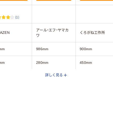
(1)
アール・エフ・ヤマカ
AZEN
くろがね工作所
ワ
mm
986mm
900mm
mm
280mm
450mm
詳しく見る
mm
800mm
720mm
ト木目系
ダーク木目系
ダーク木目系