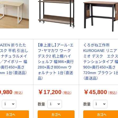
MAZEN 折りたた
【車上渡し】アール・エ
くろがね工作所
スク 平机 引出し
フ・ヤマカワ ワーク
KUROGANE リニア
 ナチュラルメイ
デスク2 机上棚ハイ
ミオ デスク エク
／アイボリー 幅
シェルフ 幅986×奥行
テンションタイプ 
0×奥行450×高さ
280×高さ800mm ウ
900×奥行450×高さ
0mm 1台（直送品）
ォルナット 1台（直送
720mm ブラウン 1
品）
（直送品）
,980
￥17,200
￥45,800
（税込）
（税込）
（税込）
数量
数量
カゴへ
カゴへ
カゴへ