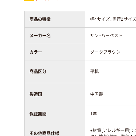
商品区分
平机
平机
商品の特徴
幅4サイズ、奥行2サイ
質量
17kg
10.5
メーカー名
サン・ハーベスト
保証期間
1年
カラー
ダークブラウン
商品区分
平机
製造国
中国製
保証期間
1年
●材質(アレルギー用)
その他商品仕様