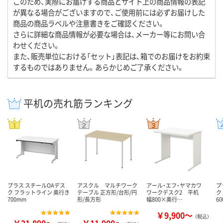
このため、実際にお届けする商品とサイト上の商品情報の表記
が異なる場合がございますので、ご使用前には必ずお届けした
商品の商品ラベルや注意書きをご確認ください。
さらに詳細な商品情報が必要な場合は、メーカー等にお問い合
わせください。
また、販売単位における「セット」表記は、箱でのお届けをお約束
するものではありません。あらかじめご了承ください。
平机の売れ筋ランキング
プラス スチールOAデス
アスクル マルチワーク
アール・エフ・ヤマカワ
プ
ク フラットライン 奥行き
テーブル 正方形/台形/円
ワークデスク2 平机
ク
700mm
形/長方形
幅800×奥行…
6
￥9,900～
（税込）