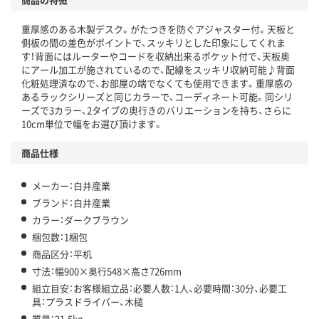
重厚感のある木製デスク。がたつきを防ぐアジャスター付。天板と
側板の間の差色がポイントで、スッキリとした印象にしてくれま
す！背面にはルーターやコードを収納出来るポケット付で、天板奥
にアール加工が施されているので、配線をスッキリ収納可能♪背面
化粧処理済なので、お部屋の端でなくても使用できます。重厚感の
あるラックシリーズと同じカラーで、コーディネート可能。同シリ
ーズで3カラー、2タイプの奥行きのバリエーションを持ち、さらに
10cm単位で幅をお選び頂けます。
商品仕様
メーカー：白井産業
ブランド：白井産業
カラー：ダークブラウン
梱包数：1梱包
商品区分：平机
寸法：幅900×奥行548×高さ726mm
組立目安：お客様組立品：必要人数：1人、必要時間：30分、必要工
具：プラスドライバー、木槌
質量：21.5kg