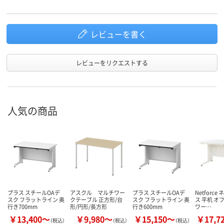
レビューを書く
レビューをリクエストする
人気の商品
プラス スチールOAデ
アスクル マルチワー
プラス スチールOAデ
Netforc
スク フラットライン 奥
クテーブル 正方形/台
スク フラットライン 奥
ス 平机 オ
行き700mm
形/円形/長方形
行き600mm
ワー…
￥13,400～
￥9,980～
￥15,150～
￥17,7
（税込）
（税込）
（税込）