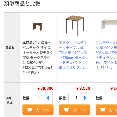
類似商品と比較
本商品：
白井産業 セ
アスクル マルチワ
マルチワーク
パルテック サイズ
ークテーブル 幅
ク 幅1400×
商品名
オーダー木製デスク
700×奥行700×高
600×高さ72
深型 ダークブラウ
さ720mm ダークウ
ナチュラルウ
ン 幅900×奥行
ッド天板・ブラック
板/ホワイト脚
548×高さ726mm 1
脚 1台 オリジナル
オリジナル
台（直送品）
￥38,800
￥9,980
￥14
数量
数量
数量
価格
(税込)
カゴへ
カゴへ
カ