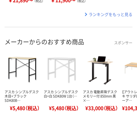
￥21,890～
￥11,900～
（税込）
（税込）
ランキングをもっと見る
メーカーからのおすすめ商品
スポンサー
アスカ シンプルデスク
アスカ シンプルデスク
アスカ 電動昇降デスク
【アウト
木目+ブラック
白+白 SDK80W 1台（…
メモリー付 850mm 黒
キ サリダ
SDK80B…
×…
ーア…
¥5,480（税込）
¥5,480（税込）
¥33,000（税込）
¥104,