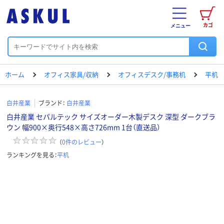
カゴ
メニュー
ホーム
オフィス家具/収納
オフィスデスク/事務机
平机
白井産業
ブランド：
白井産業
白井産業 セパルテック サイズオーダー木製デスク 深型 ダークブラ
ウン 幅900×奥行548×高さ726mm 1台（直送品）
（
0
件のレビュー
）
ランキングを見る：
平机