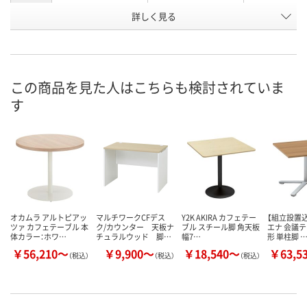
詳しく見る
アイボリー
ダークブラウン
ナチュラル
カラー
お申込番
H977760
H977759
H977761
号
直送品
直送品
直送品
在庫
この商品を見た人はこちらも検討されていま
す
9月8日（火）まで
9月8日（火）まで
9月8日（火）ま
お届け日
数量
数量
数量
カゴへ
カゴへ
カ
オカムラ アルトピアッ
マルチワークCFデス
Y2K AKIRA カフェテー
【組立設置込
ツァ カフェテーブル 本
ク/カウンター 天板ナ
ブル スチール脚 角天板
エナ 会議テ
体カラー：ホワ…
チュラルウッド 脚…
幅7…
形 単柱脚 
￥56,210～
￥9,900～
￥18,540～
￥63,5
（税込）
（税込）
（税込）