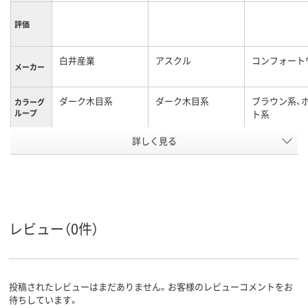
評価
白井産業
アスクル
コンフォート
メーカー
ダーク木目系
ダーク木目系
ブラウン系、
カラーグ
ループ
ト系
詳しく見る
平机
平机
商品区分
21.5kg
質量
アスクル
商品環境
20
20
スコア
レビュー（0件）
投稿されたレビューはまだありません。お客様のレビューコメントをお
待ちしています。