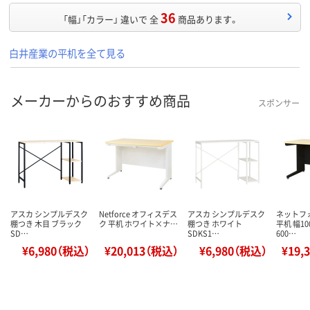
36
「幅」「カラー」 違いで 全
商品あります。
白井産業の平机を全て見る
メーカーからのおすすめ商品
スポンサー
アスカ シンプルデスク
Netforce オフィスデス
アスカ シンプルデスク
ネットフ
棚つき 木目 ブラック
ク 平机 ホワイト×ナ…
棚つき ホワイト
平机 幅1
SD…
SDKS1…
600…
¥6,980（税込）
¥20,013（税込）
¥6,980（税込）
¥19,