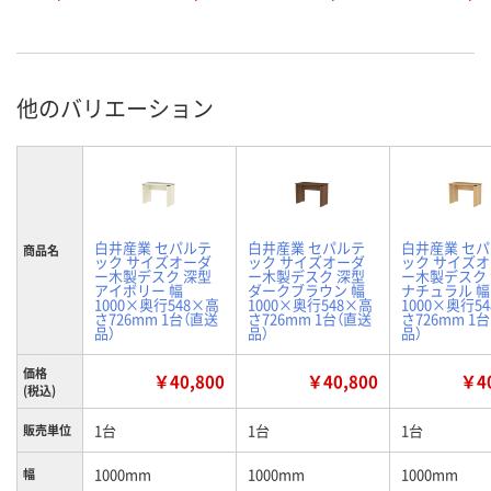
他のバリエーション
白井産業 セパルテ
白井産業 セパルテ
白井産業 セ
商品名
ック サイズオーダ
ック サイズオーダ
ック サイズ
ー木製デスク 深型
ー木製デスク 深型
ー木製デスク
アイボリー 幅
ダークブラウン 幅
ナチュラル 幅
1000×奥行548×高
1000×奥行548×高
1000×奥行5
さ726mm 1台（直送
さ726mm 1台（直送
さ726mm 1
品）
品）
品）
価格
￥40,800
￥40,800
￥40
(税込)
1台
1台
1台
販売単位
1000mm
1000mm
1000mm
幅