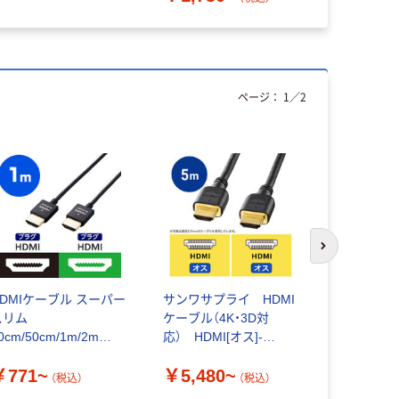
ページ：
1
／
2
次のスライド
HDMIケーブル スーパー
サンワサプライ HDMI
Miracas
スリム
ケーブル（4K・3D対
レシーバー
0cm/50cm/1m/2m
応） HDMI[オス]-
HDMI ミ
K/30Hz ハイスピード
HDMI[オス] 5m KM-
クセスポイン
￥771~
￥5,480~
￥10,80
エレコム
HD20-50HK
MRC03 
（税込）
（税込）