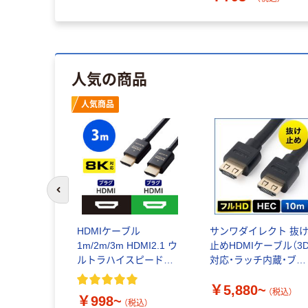
人気の商品
人気商品
前のスライドへ
HDMIケーブル
サンワダイレクト 抜
1m/2m/3m HDMI2.1 ウ
止めHDMIケーブル（3
ルトラハイスピード
対応・ラッチ内蔵・ブラ
8K/60Hz エレコム
ック）
￥5,880~
（税込）
￥998~
（税込）