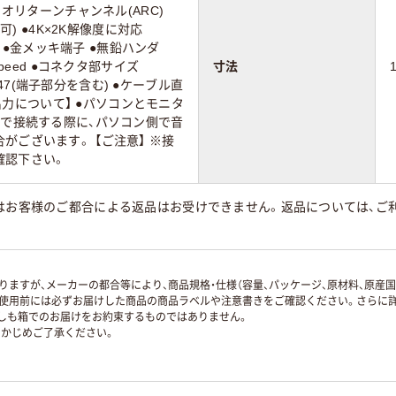
ィオリターンチャンネル(ARC)
D可) ●4K×2K解像度に対応
ルド ●金メッキ端子 ●無鉛ハンダ
Speed ●コネクタ部サイズ
寸法
5×D47(端子部分を含む) ●ケーブル直
音声出力について】 ●パソコンとモニタ
ルで接続する際に、パソコン側で音
がございます。 【ご注意】 ※接
確認下さい。
はお客様のご都合による返品はお受けできません。返品については、ご利
ますが、メーカーの都合等により、商品規格・仕様（容量、パッケージ、原材料、原産
使用前には必ずお届けした商品の商品ラベルや注意書きをご確認ください。さらに詳
ずしも箱でのお届けをお約束するものではありません。
かじめご了承ください。