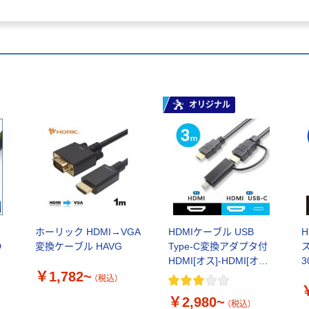
オリジナル
け
ホーリック HDMI→VGA
HDMIケーブル USB
D
変換ケーブル HAVG
Type-C変換アダプタ付
HDMI[オス]-HDMI[オス]
3
￥1,782~
＋USB-C変換 アスクル
4
（税込）
限定
￥2,980~
（税込）