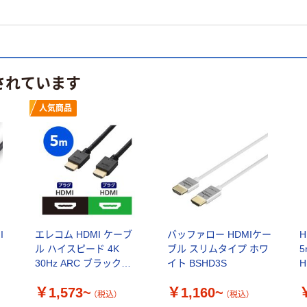
されています
人気商品
I
エレコム HDMI ケーブ
バッファロー HDMIケー
ル ハイスピード 4K
ブル スリムタイプ ホワ
5
30Hz ARC ブラック
イト BSHD3S
H
CAC-HD14E
ス
￥1,573~
￥1,160~
（税込）
（税込）