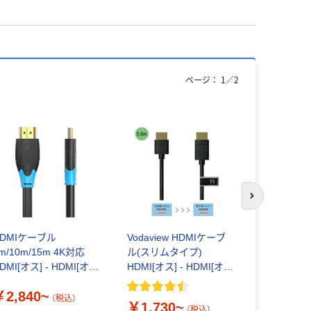
ページ：
1
／
2
オリジ
次のスライド
HDMIケーブル
Vodaview HDMIケーブ
乾電池 単
m/10m/15m 4K対応
ル(スリムタイプ)
リ乾電池 
DMI[オス] - HDMI[オ
HDMI[オス] - HDMI[オ
ージ アス
] 30Hz HDMI1.4 1本
ス] ブラック
ナル
￥2,840~
（税込）
￥1,730~
￥140~
（税込）