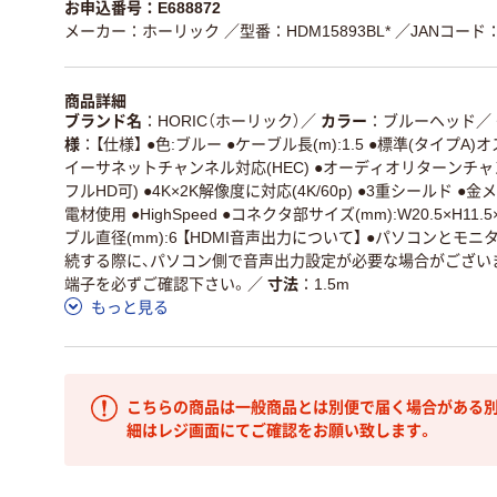
お申込番号：E688872
メーカー：ホーリック
／型番：HDM15893BL*
／JANコード：4
商品詳細
ブランド名
HORIC（ホーリック）
／
カラー
ブルーヘッド
／
様
【仕様】 ●色:ブルー ●ケーブル長(m):1.5 ●標準(タイプA)オ
イーサネットチャンネル対応(HEC) ●オーディオリターンチャンネル
フルHD可) ●4K×2K解像度に対応(4K/60p) ●3重シールド ●
電材使用 ●HighSpeed ●コネクタ部サイズ(mm):W20.5×H11
ブル直径(mm):6 【HDMI音声出力について】 ●パソコンとモ
続する際に、パソコン側で音声出力設定が必要な場合がございま
端子を必ずご確認下さい。
／
寸法
1.5m
もっと見る
こちらの商品は一般商品とは別便で届く場合がある別
細はレジ画面にてご確認をお願い致します。