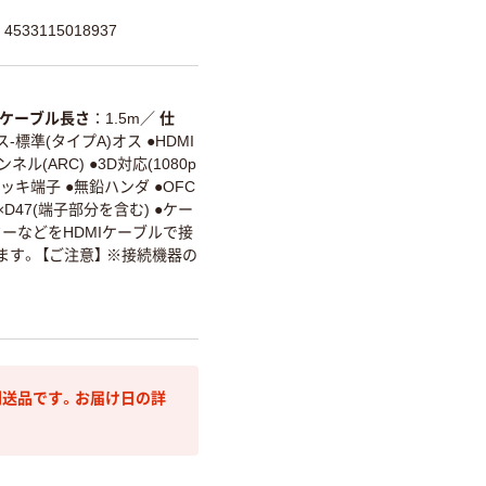
533115018937
ケーブル長さ
1.5m
／
仕
ス-標準(タイプA)オス ●HDMI
(ARC) ●3D対応(1080p
金メッキ端子 ●無鉛ハンダ ●OFC
.5×D47(端子部分を含む) ●ケー
ニターなどをHDMIケーブルで接
す。 【ご注意】 ※接続機器の
送品です。お届け日の詳