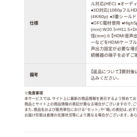
ル対応(HEC) ●オーデ
●3D対応(1080pフルH
(4K/60p) ●3重シー
仕様
●OFC電材使用 ●High
(mm):W20.5×H11.
径(mm):6 【HDMI
ーなどをHDMIケーブ
声出力設定が必要な場合
続機器の端子を必ずご
【返品について】開封後
備考
込みください。
※
免責事項
本サービスでは、サイト上に最新の商品情報を表示するよう努めており
商品とサイト上の商品情報の表記が異なる場合がございますので、ご
また、商品名および販売単位における「セット」や「箱」の表記は、必
お届け形態は倉庫の在庫状況等により異なる場合がございます。あら