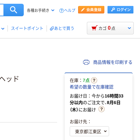
ヘルプ
各種お手続き
0
スイートポイント
あとで買う
カゴ
点
商品情報を印刷する
ーヘッド
在庫：
7点
希望の数量で在庫確認
お届け日：今から
16時間33
分以内
のご注文で、
8月6日
（木）
にお届け
お届け先：