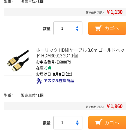
型番
販売単位
1個
￥1,130
販売価格（税込）
数量
カゴへ
ホーリック HDMIケーブル 3.0m ゴールドヘッ
ド HDM30013GD* 1個
お申込番号：E688879
在庫：
5点
お届け日：
8月8日（土）
アスクル在庫商品
型番
販売単位
1個
￥1,960
販売価格（税込）
数量
カゴへ