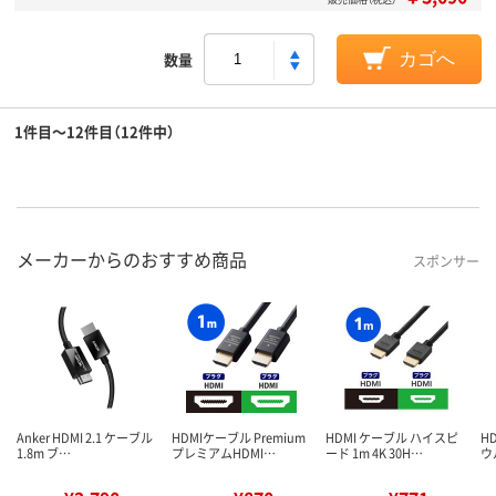
数量
カゴへ
1件目～12件目（12件中）
メーカーからのおすすめ商品
スポンサー
Anker HDMI 2.1 ケーブル
HDMIケーブル Premium
HDMI ケーブル ハイスピ
H
1.8m ブ…
プレミアムHDMI…
ード 1m 4K 30H…
ウ