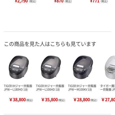
¥2,790
¥870
¥771
（税込）
（税込）
（税込）
この商品を見た人はこちらも見ています
TIGER IHジャー炊飯器
TIGER IHジャー炊飯器
TIGER IHジャー炊飯器
タイガー魔法
JPWーL180HD 1台
JPWーL100HD 1台
JPWーM100KV 1台
ー炊飯器 JP
￥38,800
￥35,800
￥28,800
￥27,8
（税込）
（税込）
（税込）