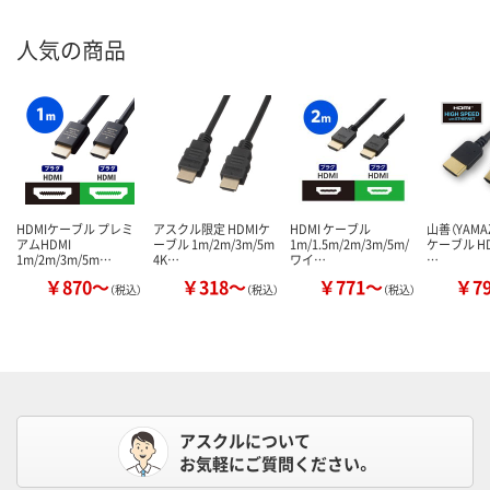
人気の商品
HDMIケーブル プレミ
アスクル限定 HDMIケ
HDMI ケーブル
山善（YAMAZ
アムHDMI
ーブル 1m/2m/3m/5m
1m/1.5m/2m/3m/5m/
ケーブル HD
1m/2m/3m/5m…
4K…
ワイ…
…
￥870～
￥318～
￥771～
￥7
（税込）
（税込）
（税込）
アスクルについて
お気軽にご質問ください。