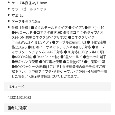
ケーブル直径：約7.3mm
カラー：ゴールドヘッド
寸法：10m
ケーブル長さ：10m
仕様：【仕様】 ●メタルモールドタイプ ●タイプA ●長さ(m):10
●色:ゴールド ●コネクタ形状:HDMI標準コネクタ(タイプA オ
ス)-HDMI標準コネクタ(タイプA オス) ●コネクタサイズ
(mm):W20.3×H11.5×D47 ●ケーブル径(mm):7.3 ●TMDS線規
格:28AWG ●HDMIイーサネットチャンネル(HEC)対応 ●オーデ
ィオリターンチャンネル(ARC)対応 ●3D対応(1080pフルHD可)
●4K/30p対応 ●DeepColor対応 ●3重シールド ●金メッキ端子
●無鉛ハンダ使用 ●OFC電材使用 ●重量(g):795 ●生産国:中国
●BOXパッケージ(紙箱) 【ご注意】 ※接続機器の端子を必ずご確
認下さい。 ※中継アダプタ・延長ケーブル・切替器・分配器を併用
した場合、4K表示動作保証はいたしかねます。
JANコード
4533115019033
備考（ご注意）