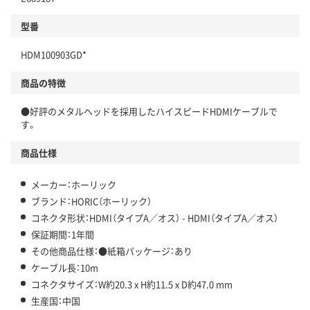
型番
HDM100903GD*
商品の特徴
●好評のメタルヘッドを採用したハイスピードHDMIケーブルで
す。
商品仕様
メーカー：ホーリック
ブランド：HORIC（ホーリック）
コネクタ形状：HDMI（タイプA／オス） - HDMI（タイプA／オス）
保証期間：1年間
その他商品仕様：●紙箱パッケージ：あり
ケーブル長：10m
コネクタサイズ：W約20.3 x H約11.5 x D約47.0 mm
生産国：中国