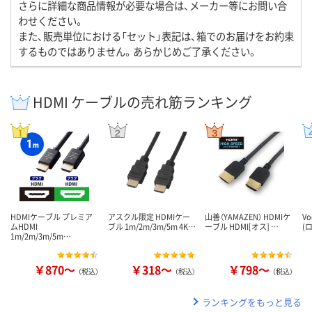
さらに詳細な商品情報が必要な場合は、メーカー等にお問い合
わせください。
また、販売単位における「セット」表記は、箱でのお届けをお約束
するものではありません。あらかじめご了承ください。
HDMI ケーブルの売れ筋ランキング
HDMIケーブル プレミア
アスクル限定 HDMIケー
山善（YAMAZEN） HDMIケ
V
ムHDMI
ブル 1m/2m/3m/5m 4K…
ーブル HDMI[オス] …
(
1m/2m/3m/5m…
￥870～
￥318～
￥798～
（税込）
（税込）
（税込）
ランキングをもっと見る