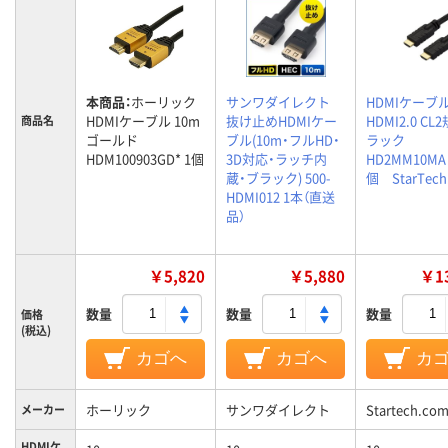
本商品：
ホーリック
サンワダイレクト
HDMIケーブル
HDMIケーブル 10m
抜け止めHDMIケー
HDMI2.0 CL
商品名
ゴールド
ブル(10m・フルHD・
ラック
HDM100903GD* 1個
3D対応・ラッチ内
HD2MM10MA
蔵・ブラック) 500-
個 StarTech
HDMI012 1本（直送
品）
￥5,820
￥5,880
￥13
数量
数量
数量
価格
(税込)
カゴへ
カゴへ
カ
ホーリック
サンワダイレクト
Startech.co
メーカー
HDMIケ