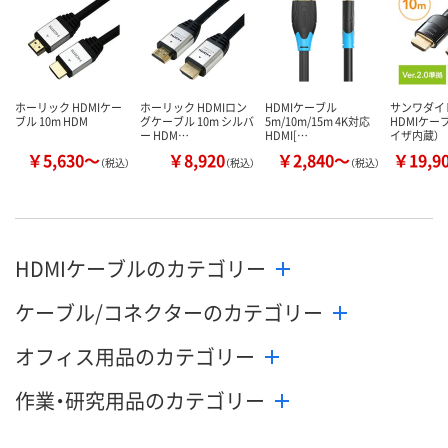
ホーリック HDMIケー
ホーリック HDMIロン
HDMIケーブル
サンワダイ
ブル 10m HDM
グケーブル 10m シルバ
5m/10m/15m 4K対応
HDMIケー
ー HDM…
HDMI[…
イザ内蔵）
￥5,630～
￥8,920
￥2,840～
￥19,9
（税込）
（税込）
（税込）
HDMIケーブルのカテゴリー
ケーブル/コネクターのカテゴリー
オフィス用品のカテゴリー
作業・研究用品のカテゴリー