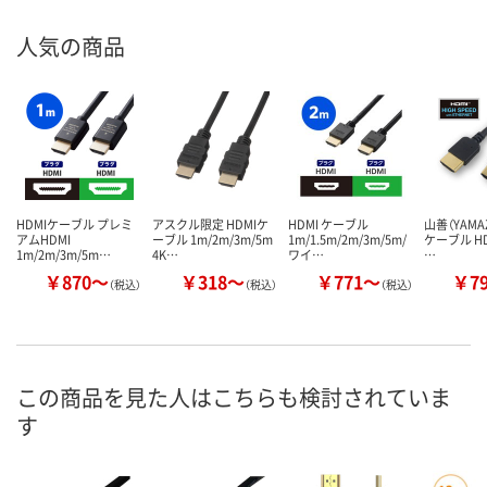
人気の商品
HDMIケーブル プレミ
アスクル限定 HDMIケ
HDMI ケーブル
山善（YAMAZ
アムHDMI
ーブル 1m/2m/3m/5m
1m/1.5m/2m/3m/5m/
ケーブル HD
1m/2m/3m/5m…
4K…
ワイ…
…
￥870～
￥318～
￥771～
￥7
（税込）
（税込）
（税込）
この商品を見た人はこちらも検討されていま
す