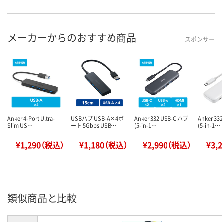
メーカーからのおすすめ商品
スポンサー
Anker 4-Port Ultra-
USBハブ USB-A×4ポ
Anker 332 USB-C ハブ
Anker 33
Slim US…
ート 5Gbps USB…
(5-in-1…
(5-in-1…
¥1,290（税込）
¥1,180（税込）
¥2,990（税込）
¥3,
類似商品と比較