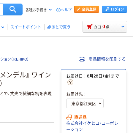
ヘルプ
各種お手続き
0
スイートポイント
あとで買う
カゴ
点
商品情報を印刷する
ョン（IKEHIKO）
『メンデル』 ワイン
お届け日：8月28日（金）まで
）
とで、丈夫で繊細な柄を表現
お届け先：
直送品
株式会社イケヒコ・コーポレ
ーション