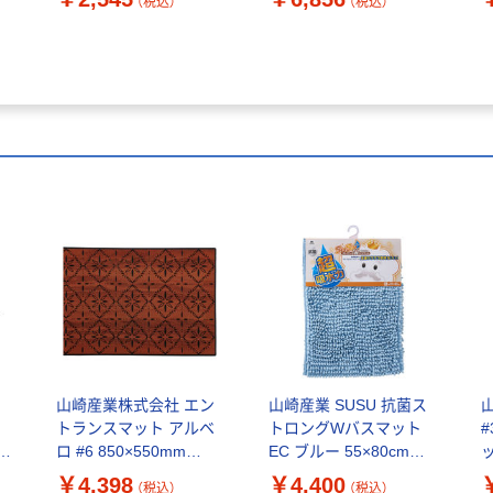
（税込）
（税込）
4903180252572 1枚（直
mm 1枚（直送品）
m
送品）
用
山崎産業株式会社 エン
山崎産業 SUSU 抗菌ス
トランスマット アルベ
トロングWバスマット
ロ #6 850×550mm
EC ブルー 55×80cm
4903180205875 1枚（直
4903180205769 1枚（直
￥4,398
￥4,400
（税込）
（税込）