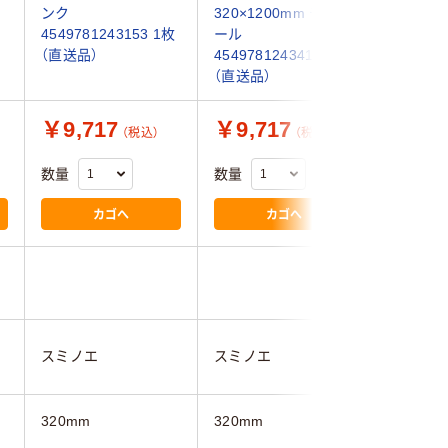
ンク
320×1200mm チャコ
ン 45497
4549781243153 1枚
ール
枚（直送品
（直送品）
4549781243412 1枚
（直送品）
￥9,717
￥9,717
￥7,3
（税込）
（税込）
数量
数量
数量
カゴへ
カゴへ
スミノエ
スミノエ
スミノエ
320mm
320mm
320mm