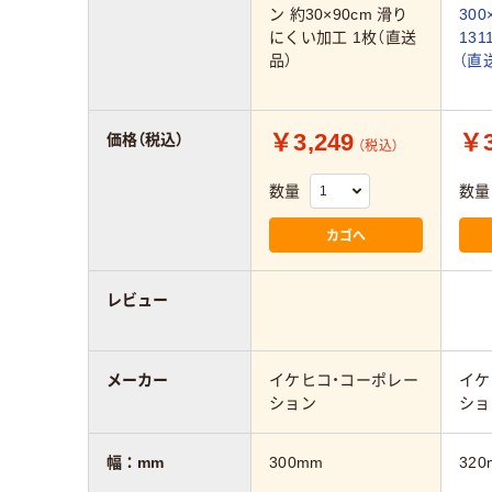
ン 約30×90cm 滑り
300
にくい加工 1枚（直送
131
品）
（直
￥3,249
￥3
価格（税込）
（税込）
数量
数量
カゴへ
レビュー
メーカー
イケヒコ・コーポレー
イケ
ション
ショ
幅：mm
300mm
320