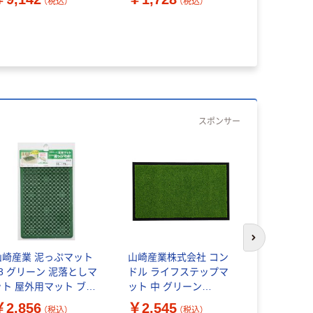
（税込）
（税込）
m 1枚（直送品）
4903180252558 1枚（直
mm 1枚（
送品）
スポンサー
人気商品
次のスライド
山崎産業 泥っぷマット
山崎産業株式会社 コン
#3 グリーン 泥落としマ
ドル ライフステップマ
テラモト 
ット 屋外用マット ブラ
ット 中 グリーン
ト 450×7
シマット 玄関マット
650×390mm
￥2,856
￥2,545
MR10202
（税込）
（税込）