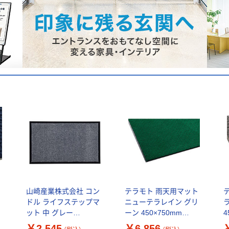
ト
山崎産業株式会社 コン
テラモト 雨天用マット
ー
ドル ライフステップマ
ニューテラレイン グリ
ット 中 グレー
ーン 450×750mm
4
650×390mm
MR0250801_450×750
M
￥2,545
￥6,856