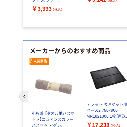
（税込）
（税込）
mm 1枚（直送品）
800×500mm
￥3,393
（税込）
4903180252596 1枚（直
送品）
メーカーからのおすすめ商品
人気商品
前のスライドへ
テラモト 吸油マット
ベース2 750×900
小杉善 【タオル地バスマ
MR1821300 1枚（直送
ット】ニュアンスカラー
品）
￥17,238
バスマット(グレ
（税込）