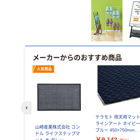
メーカーからのおすすめ商品
人気商品
前のスライドへ
タンディン
テラモト 雨天用マッ
緑
ラインアート ネイビ
山崎産業株式会社 コン
ブルー 450×750mm
ドル ライフステップマ
1 1枚（直送
MR0560803_450×750
￥9,142
ット 大 グレー