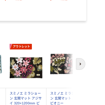
50×750ｍｍ 1枚
4903180252565 1枚（直
送品）
￥5,323
アウトレット
次へ
ト
スミノエ ミラショー
スミノエ ミラショー
スミノエ
ン 玄関マット アジサ
ン 玄関マット ニュー
ン 玄関
イ 320×1200mm ピ
ピオニー
320×12