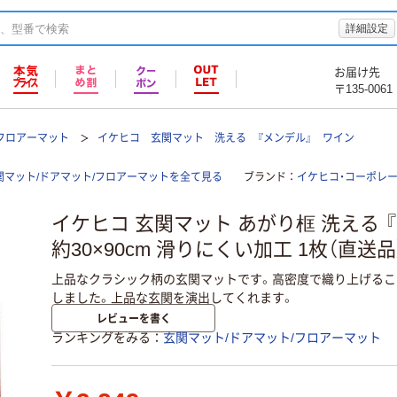
詳細設定
お届け先
〒135-0061
/フロアーマット
イケヒコ 玄関マット 洗える 『メンデル』 ワイン
関マット/ドアマット/フロアーマットを全て見る
ブランド
イケヒコ・コーポレーシ
イケヒコ 玄関マット あがり框 洗える 
約30×90cm 滑りにくい加工 1枚（直送品
上品なクラシック柄の玄関マットです。高密度で織り上げるこ
しました。上品な玄関を演出してくれます。
レビューを書く
ランキングをみる
玄関マット/ドアマット/フロアーマット