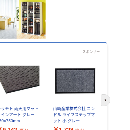
スポンサー
次のスライド
テラモト 雨天用マット
山崎産業株式会社 コン
テラモト 
ラインアート グレー
ドル ライフステップマ
ニューリブ
50×750mm
ット 小 グレー
ー 900×12
R0560805_450×750
500×320mm
MR049380
￥9,142
￥1,728
￥27,20