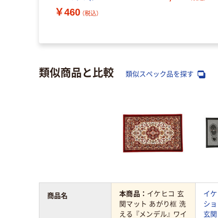
ー)40×60cm ZGBM-
￥460
（税込）
550(5)GY 1枚
類似商品と比較
類似スペック品を探す
本商品：
イケヒコ 玄
イケ
商品名
関マット あがり框 洗
ショ
える 『メンデル』 ワイ
玄関