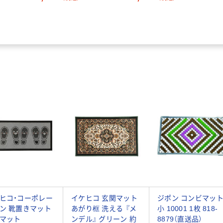
送品）
送品）
4
ヒコ・コーポレー
イケヒコ 玄関マット
ジポン コンビマッ
ン 靴置きマット
あがり框 洗える 『メ
小 10001 1枚 818-
マット
ンデル』 グリーン 約
8879（直送品）