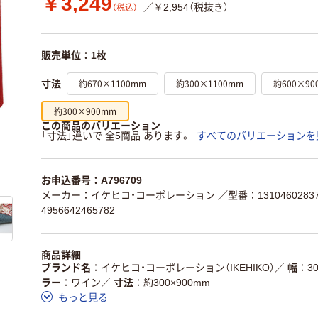
￥3,249
／￥2,954（税抜き）
（税込）
販売単位：1枚
約670×1100mm
約300×1100mm
約600×90
寸法
約300×900mm
この商品のバリエーション
「寸法」違いで 全5商品 あります。
すべてのバリエーションを
お申込番号：A796709
メーカー：イケヒコ・コーポレーション
／型番：1310460283
4956642465782
商品詳細
ブランド名
イケヒコ・コーポレーション（IKEHIKO）
／
幅
3
ラー
ワイン
／
寸法
約300×900mm
もっと見る