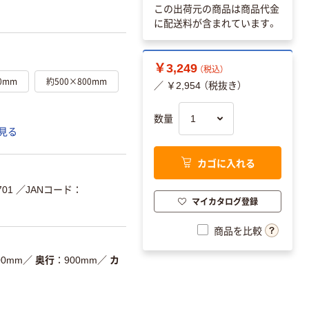
この出荷元の商品は商品代金
に配送料が含まれています。
￥3,249
（税込）
0mm
約500×800mm
／ ￥2,954 （税抜き）
数量
見る
カゴに入れる
701
／JANコード：
マイカタログ登録
商品を比較
00mm
／
奥行
900mm
／
カ