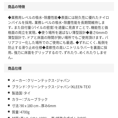
商品の特徴
◆業務用レベルの吸水・除塵性能◆表面には耐久性に優れたナイロ
ンパイルを採用。業務レベルの吸水・除塵性能を長期間維持しま
す。また目付量（パイルの密度）を適量に見直すことで、機能性と価
格面の両立を実現。◆使う場所を選ばない薄型設計◆暑さ6mmの
薄型設計で、ドアと床面の隙間が狭い場所でもご使用頂けます。バ
リアフリー化した場所でのご使用にも最適。◆ずれにくく、転倒を
防止する滑り止め仕様◆柔軟性の高いニトリルラバーを裏面に採
用。強力に床面をグリップするので、ずれたり、めくれたりしませ
ん。
商品仕様
メーカー：クリーンテックス・ジャパン
ブランド：クリーンテックス・ジャパン（KLEEN-TEX）
製造国：タイ
カラー：ブルーブラック
寸法：90 x 180 cm 、厚み6mm
質量：4700g