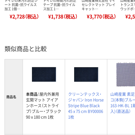
トイレの床汚れ防止シ
トイレの隙間汚れ防止
山崎産業株式会社 マイ
山崎産業
ート 抗菌・抗ウイルス
テープ 抗菌・抗ウイル
セレクトマット プレイ
トランス
加工 1個…
ス加工 1…
キャット…
ウッドボ
¥2,728（税込）
¥1,738（税込）
¥3,770（税込）
¥2,
類似商品と比較
本商品：
屋内外兼用
クリーンテックス・
山崎産業 素
商品名
玄関マット アイア
ジャパン Iron Horse
コ(本駒)ブルー
ンホース（ストライ
Stripe Blue Black
163-HK-BL 1
プ）ブルー・ブラック
45 x 75 cm BY00006
入)（直送品）
90 x 180 cm 1枚
1枚