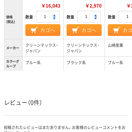
￥16,043
￥2,970
￥3
数量
数量
数量
価格
(税込)
カゴへ
カゴへ
カ
クリーンテックス・
クリーンテックス・
山崎産業
メーカー
ジャパン
ジャパン
カラーグ
ブルー系
ブラック系
ブルー系
ループ
4700g
1100g
305g
質量
レビュー（0件）
投稿されたレビューはまだありません。お客様のレビューコメントをお