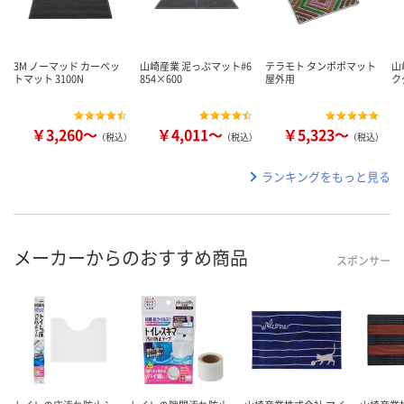
3M ノーマッド カーペッ
山崎産業 泥っぷマット#6
テラモト タンポポマット
山
トマット 3100N
854×600
屋外用
ク
￥3,260～
￥4,011～
￥5,323～
（税込）
（税込）
（税込）
ランキングをもっと見る
メーカーからのおすすめ商品
スポンサー