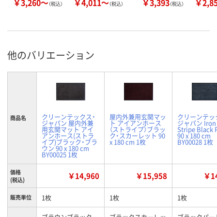
￥3,260～
￥4,011～
￥3,393
￥2,8
（税込）
（税込）
（税込）
他のバリエーション
クリーンテックス・
屋内外兼用玄関マッ
クリーンテッ
商品名
ジャパン 屋内外兼
ト アイアンホース
ジャパン Iron 
用玄関マット アイ
（ストライプ）ブラッ
Stripe Black 
アンホース(ストラ
ク・スカーレット 90
90 x 180 cm
イプ)ブラック・ブラ
x 180 cm 1枚
BY00028 1枚
ウン 90 x 180 cm
BY00025 1枚
価格
￥14,960
￥15,958
￥14
(税込)
1枚
1枚
1枚
販売単位
ブラウンブラック
ブラックスカーレッ
ブラックパー