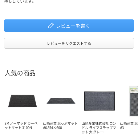
待ちしています。
レビューを書く
レビューをリクエストする
人気の商品
3M ノーマッド カーペ
山崎産業 泥っぷマット
山崎産業株式会社 コン
山崎産業 
ットマット 3100N
#6 854×600
ドル ライフステップマ
#3
ット 大 グレー…