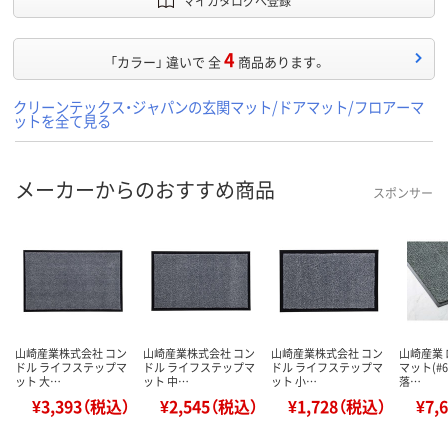
マイカタログへ登録
4
「カラー」 違いで 全
商品あります。
クリーンテックス・ジャパンの玄関マット/ドアマット/フロアーマ
ットを全て見る
メーカーからのおすすめ商品
スポンサー
山崎産業株式会社 コン
山崎産業株式会社 コン
山崎産業株式会社 コン
山崎産業
ドル ライフステップマ
ドル ライフステップマ
ドル ライフステップマ
マット(#6
ット 大…
ット 中…
ット 小…
落…
¥3,393（税込）
¥2,545（税込）
¥1,728（税込）
¥7,