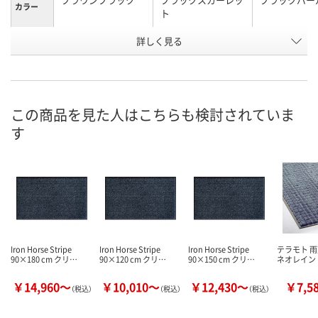
カラー
ト
お申込番
詳しく見る
E692419
E692416
E692404
号
3点
1点
3点
在庫
8月11日（火）
8月11日（火）
8月11日（火）
お届け日
この商品を見た人はこちらも検討されていま
す
数量
数量
数量
カゴへ
カゴへ
カ
Iron Horse Stripe
Iron Horse Stripe
Iron Horse Stripe
テラモト 
90×180 cm クリ…
90×120 cm クリ…
90×150 cm クリ…
ネオレイン
￥14,960～
￥10,010～
￥12,430～
￥7,5
（税込）
（税込）
（税込）