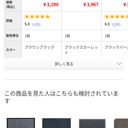
価格
￥3,190
￥3,967
￥3
(税込)
評価
5.0
4.5
（
1件
）
（
2件
）
1枚
1枚
1枚
販売単位
ブラウンブラック
ブラックスカーレッ
ブラックパー
カラー
ト
お申込番
詳しく見る
E692422
E692403
E692426
号
5点
2点
5点
在庫
8月11日（火）
8月11日（火）
8月11日（火）
お届け日
この商品を見た人はこちらも検討されていま
す
数量
数量
数量
カゴへ
カゴへ
カ