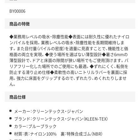
BY00006
商品の特徴
◆業務用レベルの吸水・除塵性能◆表面には耐久性に優れたナイロ
ンパイルを採用。業務レベルの吸水・除塵性能を長期間維持しま
す。また目付量（パイルの密度）を適量に見直すことで、機能性と価
格面の両立を実現。◆使う場所を選ばない薄型設計◆暑さ6mmの
薄型設計で、ドアと床面の隙間が狭い場所でもご使用頂けます。バ
リアフリー化した場所でのご使用にも最適。◆ずれにくく、転倒を
防止する滑り止め仕様◆柔軟性の高いニトリルラバーを裏面に採
用。強力に床面をグリップするので、ずれたり、めくれたりしませ
ん。
商品仕様
メーカー：クリーンテックス・ジャパン
ブランド：クリーンテックス・ジャパン（KLEEN-TEX）
カラー：ブルーブラック
材質：表：ナイロン100% 裏：特殊合成ゴム（NBR）