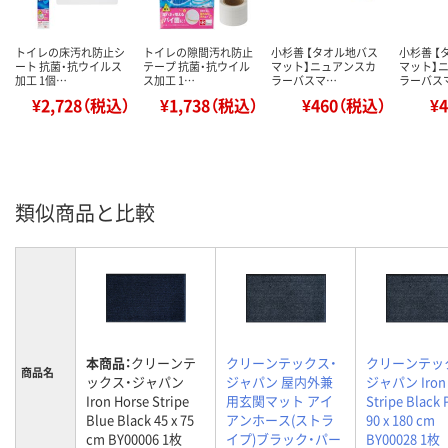
トイレの床汚れ防止シ
トイレの隙間汚れ防止
小杉善 【タオル地バス
小杉善 【
ート 抗菌・抗ウイルス
テープ 抗菌・抗ウイル
マット】ニュアンスカ
マット】
加工 1個…
ス加工 1…
ラーバスマ…
ラーバス
¥2,728（税込）
¥1,738（税込）
¥460（税込）
¥
類似商品と比較
本商品：
クリーンテ
クリーンテックス・
クリーンテッ
商品名
ックス・ジャパン
ジャパン 屋内外兼
ジャパン Iron 
Iron Horse Stripe
用玄関マット アイ
Stripe Black 
Blue Black 45 x 75
アンホース(ストラ
90 x 180 cm
cm BY00006 1枚
イプ)ブラック・パー
BY00028 1枚