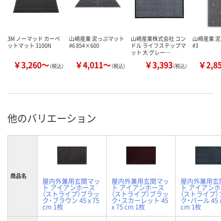
3M ノーマッド カーペ
山崎産業 泥っぷマット
山崎産業株式会社 コン
山崎産業 
ットマット 3100N
#6 854×600
ドル ライフステップマ
#3
ット 大 グレー…
￥3,260～
￥4,011～
￥3,393
￥2,8
（税込）
（税込）
（税込）
他のバリエーション
商品名
屋内外兼用玄関マッ
屋内外兼用玄関マッ
屋内外兼用玄
ト アイアンホース
ト アイアンホース
ト アイアン
（ストライプ）ブラッ
（ストライプ）ブラッ
（ストライプ）
ク・ブラウン 45 x 75
ク・スカーレット 45
ク・パール 45 x
cm 1枚
x 75 cm 1枚
cm 1枚