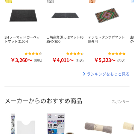
3M ノーマッド カーペッ
山崎産業 泥っぷマット#6
テラモト タンポポマット
山
トマット 3100N
854×600
屋外用
ク
￥3,260～
￥4,011～
￥5,323～
（税込）
（税込）
（税込）
ランキングをもっと見る
メーカーからのおすすめ商品
スポンサー