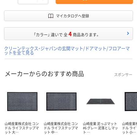
マイカタログへ登録
4
「カラー」 違いで 全
商品あります。
クリーンテックス・ジャパンの玄関マット/ドアマット/フロアーマ
ットを全て見る
メーカーからのおすすめ商品
スポンサー
山崎産業株式会社 コン
山崎産業株式会社 コン
山崎産業 泥っぷマット
山崎産業
ドル ライフステップマ
ドル ライフステップマ
#6 グレー 泥落としマッ
ドル ラ
ット 大…
ット 中…
ト …
ット 小…