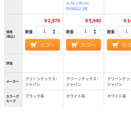
ル 60 x 90 cm
BY00012 1枚
￥2,970
￥5,940
￥14
数量
数量
数量
価格
(税込)
カゴへ
カゴへ
カ
評価
クリーンテックス・
クリーンテックス・
クリーンテッ
メーカー
ジャパン
ジャパン
ジャパン
ブラック系
ホワイト系
ホワイト系
カラーグ
ループ
1100g
1800g
4700g
質量