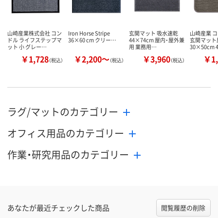
山崎産業株式会社 コン
Iron Horse Stripe
玄関マット 吸水速乾
山崎産業 コ
ドル ライフステップマ
36×60 cm クリー…
44×74cm 屋内・屋外兼
玄関マット
ット 小 グレー…
用 業務用…
30×50cm 
￥1,728
￥2,200～
￥3,960
￥1,
（税込）
（税込）
（税込）
ラグ/マットのカテゴリー
オフィス用品のカテゴリー
作業・研究用品のカテゴリー
あなたが最近チェックした商品
閲覧履歴の削除