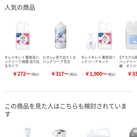
人気の商品
キレイキレイ 薬用泡ハ
ビオレu 泡で出てくる
キレイキレイ 薬用泡ハ
【アスクル限
ンドソープ 殺菌 泡で出
ハンドソープ 花王
ンドソープ セット
ハンドソー
るタイプ
鹸 オリジ
￥272～
￥317～
￥1,900～
￥3
（税込）
（税込）
（税込）
この商品を見た人はこちらも検討されていま
す