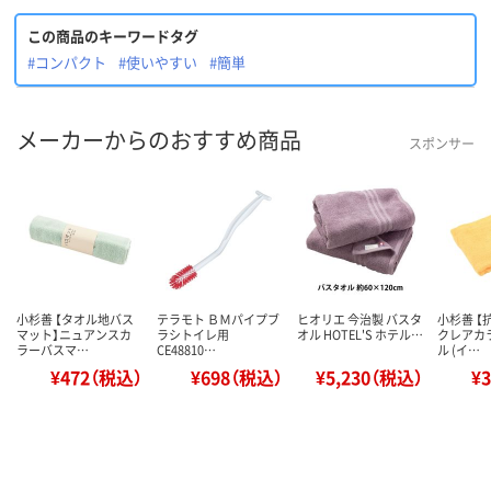
この商品のキーワードタグ
#コンパクト
#使いやすい
#簡単
メーカーからのおすすめ商品
スポンサー
小杉善 【タオル地バス
テラモト ＢＭパイプブ
ヒオリエ 今治製 バスタ
小杉善 【
マット】ニュアンスカ
ラシトイレ用
オル HOTEL'S ホテル…
クレアカ
ラーバスマ…
CE48810…
ル (イ…
¥472（税込）
¥698（税込）
¥5,230（税込）
¥