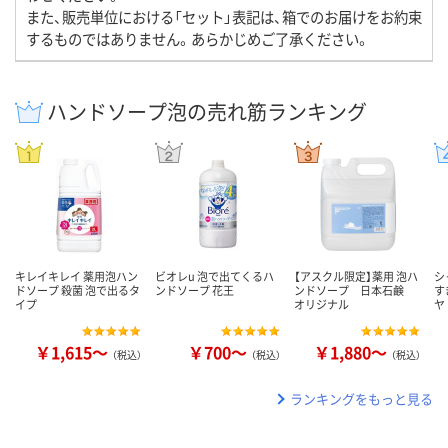
また、販売単位における「セット」表記は、箱でのお届けをお約束
するものではありません。あらかじめご了承ください。
ハンドソープ泡の売れ筋ランキング
キレイキレイ 薬用泡ハン
ビオレu 泡で出てくるハ
【アスクル限定】薬用 泡ハ
シ
ドソープ 殺菌 泡で出るタ
ンドソープ 花王
ンドソープ 日本石鹸
す
イプ
オリジナル
ヤ
￥1,615～
￥700～
￥1,880～
（税込）
（税込）
（税込）
ランキングをもっと見る