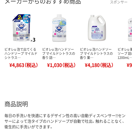
メーカーからのおすすめ商品
スポンサー
ビオレu 泡で出てくる
ビオレu 泡ハンドソー
ビオレu 泡ハンドソー
ビオレu
ハンドソープ マイルド
プ マイルドシトラスの
プ マイルドシトラスの
ソープ 
シトラス…
香り 詰…
香り 業…
1200mL
¥4,863（税込）
¥1,030（税込）
¥4,180（税込）
¥
商品説明
毎日の手洗いを快適にするデザイン性の高い自動ディスペンサー!!セン
サーによって泡タイプのハンドソープが自動で吐出。触れることなく、
衛生的に手洗いができます。