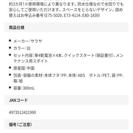
約3カ月！※使用環境により異なります。防水仕様なので水回りでも
安心してご使用いただけます。スペースをとらないデザイン。詰め
替えはお申込み番号（E75-5020、E73-4114、E80-1839）
商品仕様
メーカー：サラヤ
カラー：白
セット内容：単4乾電池×4本、クイックスタート（保証書付）、メン
テナンス用スポイト
原産国：中国
包装・容器の素材：本体フタ：PP、本体：ABS ボトル：PET、袋：PP、
箱：紙
容量：300mL
JANコード
4973512421990
備考（ご注意）