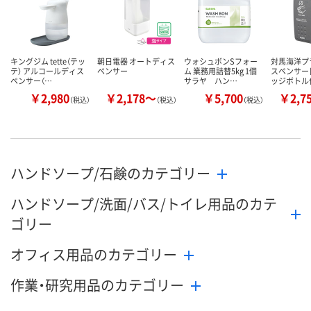
キングジム tette（テッ
朝日電器 オートディス
ウォシュボンSフォー
対馬海洋プ
テ） アルコールディス
ペンサー
ム 業務用詰替5kg 1個
スペンサー
ペンサー（…
サラヤ ハン…
ッジボトル
￥2,980
￥2,178～
￥5,700
￥2,7
（税込）
（税込）
（税込）
ハンドソープ/石鹸のカテゴリー
ハンドソープ/洗面/バス/トイレ用品のカテ
ゴリー
オフィス用品のカテゴリー
作業・研究用品のカテゴリー