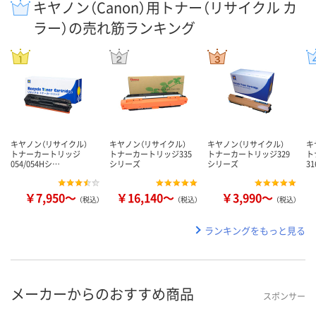
キヤノン（Canon）用トナー（リサイクル カ
ラー）の売れ筋ランキング
キヤノン（リサイクル）
キヤノン（リサイクル）
キヤノン（リサイクル）
キ
トナーカートリッジ
トナーカートリッジ335
トナーカートリッジ329
ト
054/054Hシ…
シリーズ
シリーズ
3
￥7,950～
￥16,140～
￥3,990～
（税込）
（税込）
（税込）
ランキングをもっと見る
メーカーからのおすすめ商品
スポンサー