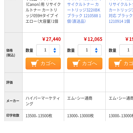
（Canon）用 リサイク
サイクルトナー カ
リサイクルト
ルトナー カートリ
ートリッジ322IIBK
カートリッジ3
ッジ059Hタイプ イ
ブラック 1210588 1
対応 ブラック
エロー（大容量）1個
個（直送品）
1210914 1個
￥27,440
￥12,065
￥19
数量
数量
数量
価格
(税込)
カゴへ
カゴへ
カ
評価
ハイパーマーケティ
エム・シー通商
エム・シー通
メーカー
ング
13500、13500枚
13000、13000枚
13000、1300
印字枚数
カラーグ
イエロー系
ブラック系
ブラック系
ループ