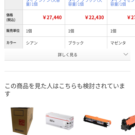
量）1個
容量）1個
容量）1個
価格
￥27,440
￥22,430
￥27
(税込)
1個
1個
1個
販売単位
シアン
ブラック
マゼンタ
カラー
お申込番
詳しく見る
E764343
E764342
E764345
号
4点
4点
あり
在庫
8月9日（日）
8月9日（日）
8月9日（日）
お届け日
この商品を見た人はこちらも検討されていま
す
数量
数量
数量
カゴへ
カゴへ
カ