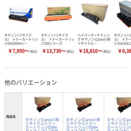
キヤノン（リサイク
キヤノン（リサイク
ハイパーマーケティン
キヤノン（
ル） トナーカートリッ
ル） トナーカートリッ
グ キヤノン（Canon）用
ル） トナ
ジ054/054Hシ…
ジ335シリーズ
リサイクル…
ジ316/41
￥7,950～
￥13,730～
￥18,810～
￥6,3
（税込）
（税込）
（税込）
他のバリエーション
商品名
キヤノン（Canon）用
キヤノン（Canon）用
キヤノン（Can
リサイクルトナー
リサイクルトナー
リサイクルト
カートリッジ059H
カートリッジ059H
カートリッジ0
タイプ シアン（大容
タイプ ブラック（大
タイプ マゼン