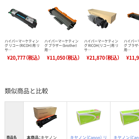
ハイパーマーケティン
ハイパーマーケティン
ハイパーマーケティン
ハイパー
グ リコー（RICOH）用 リ
グ ブラザー（brother）
グ RICOH(リコー)用 リ
グ ブラザー
サ…
用…
サ…
用…
¥20,777（税込）
¥11,050（税込）
¥21,870（税込）
¥11,
類似商品と比較
本商品：
キヤノン
キヤノン（Canon） リ
キヤノン（Can
商品名