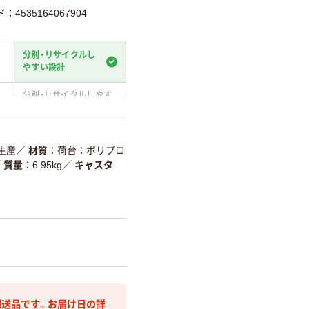
：4535164067904
分別・リサイクルし
やすい設計
分別・リサイクルしやす
い設計
温室効果ガスなどの
削減
・生産
／
材質
荷台：ポリプロ
／
質量
6.95kg
／
キャスタ
詳細「
アスクル商品環境スコ
送品です。お届け日の詳