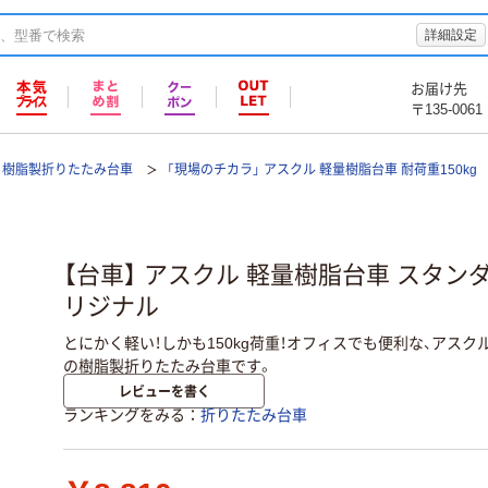
詳細設定
お届け先
〒135-0061
樹脂製折りたたみ台車
「現場のチカラ」 アスクル 軽量樹脂台車 耐荷重150kg
【台車】 アスクル 軽量樹脂台車 スタンダ
リジナル
とにかく軽い！しかも150kg荷重！オフィスでも便利な、アスク
の樹脂製折りたたみ台車です。
レビューを書く
ランキングをみる
折りたたみ台車