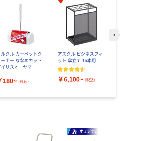
次のスライド
トルクル カーペットク
アスクル ビジネスフィ
アイリスオ
リーナー ななめカット
ット 傘立て 15本用
ソナルシュ
アイリスオーヤマ
P5GCX2 1
￥6,100~
￥180~
（税込）
（税込）
￥4,950
オリジナル