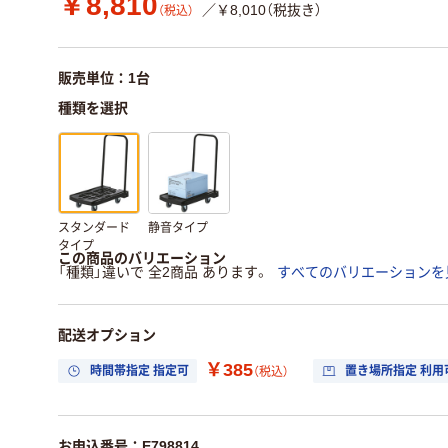
￥8,810
／￥8,010（税抜き）
（税込）
販売単位：1台
種類を選択
スタンダード
静音タイプ
タイプ
この商品のバリエーション
「種類」違いで 全2商品 あります。
すべてのバリエーションを
配送オプション
￥385
時間帯指定 指定可
置き場所指定 利用
（税込）
お申込番号：E798814