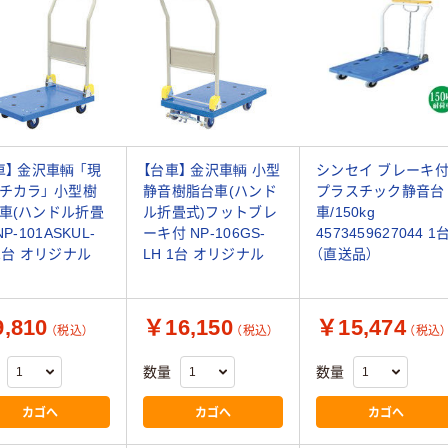
車】 金沢車輌 「現
【台車】 金沢車輌 小型
シンセイ ブレーキ
チカラ」 小型樹
静音樹脂台車(ハンド
プラスチック静音台
車(ハンドル折畳
ル折畳式)フットブレ
車/150kg
NP-101ASKUL-
ーキ付 NP-106GS-
4573459627044 1
 1台 オリジナル
LH 1台 オリジナル
（直送品）
,810
￥16,150
￥15,474
（税込）
（税込）
（税込）
数量
数量
カゴへ
カゴへ
カゴへ