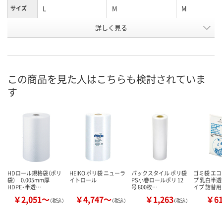
L
M
M
サイズ
お申込番
詳しく見る
E962783
E936645
E962782
号
在庫
お届け日
この商品を見た人はこちらも検討されていま
現在ご注文いただけ
現在ご注文いただけ
現在ご注文い
す
ません
ません
ません
HDロール規格袋（ポリ
HEIKO ポリ袋 ニューラ
パックスタイル ポリ袋
ゴミ袋 エ
袋） 0.005mm厚
イトロール
PS小巻ロールポリ 12
プ 乳白半透
HDPE・半透…
号 800枚…
イプ 詰替用
￥2,051～
￥4,747～
￥1,263
￥6
（税込）
（税込）
（税込）