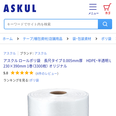
カゴ
メニュー
ホーム
テープ/梱包資材/店舗用品
袋・包装資材
ポリ袋
アスクル
ブランド：
アスクル
アスクル ロールポリ袋 長尺タイプ 0.005mm厚 HDPE・半透明 L
230×390mm 1巻（3300枚） オリジナル
5.0
（
4
件のレビュー
）
ランキングを見る：
ポリ袋