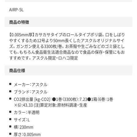
独自の回収スキームがある
AIRP-5L
仕組
アスクルで資源循環している
商品の特徴
温室効果ガスなどの削減
【0.005mm厚】カサカサタイプのロールタイプポリ袋。口をしばり
この商品の環境配慮ポイントです。下記商品詳細「
やすくするため12号より50mm長くしたアスクルオリジナルサイ
アスクル商品環境スコア詳細／加点項目
」で確認できます。
ズ。ガンガン使える3300枚/巻。お茶殻や生ごみなどのゴミ袋とし
ても、もちろん食品衛生法適合商品なので食品の保存・保管にもお
すすめです。アスクル限定・ロハコ限定
商品仕様
メーカー：アスクル
ブランド：アスクル
CO2排出量 [kg-CO2]：●1巻（3300枚）:7.23●1箱（6巻：1巻
×6）:43.33 (注)算定対象:原材料調達・生産
カラー：半透明
サイズ：L
横：230mm
厚さ：0.005mm