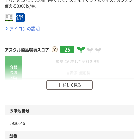
使える3300枚/巻。
アイコンの説明
25
アスクル商品環境スコア
環境に配慮した材料を使用
容器
包装
省資源・無包装
分別・リサイクルしやすい設計
詳しく見る
環境に配慮した材料を使用
商品
お申込番号
本体
省資源・省エネ・節水
E936646
分別・リサイクルしやすい設計
型番