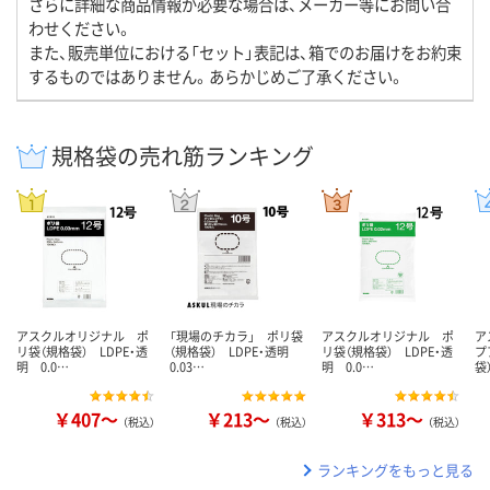
さらに詳細な商品情報が必要な場合は、メーカー等にお問い合
わせください。
また、販売単位における「セット」表記は、箱でのお届けをお約束
するものではありません。あらかじめご了承ください。
規格袋の売れ筋ランキング
アスクルオリジナル ポ
「現場のチカラ」 ポリ袋
アスクルオリジナル ポ
ア
リ袋（規格袋） LDPE・透
（規格袋） LDPE・透明
リ袋（規格袋） LDPE・透
プ
明 0.0…
0.03…
明 0.0…
袋
￥407～
￥213～
￥313～
（税込）
（税込）
（税込）
ランキングをもっと見る