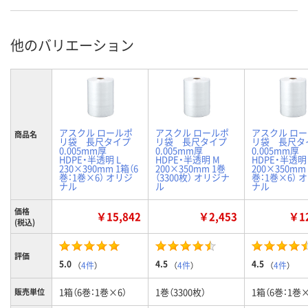
他のバリエーション
アスクル ロールポ
アスクル ロールポ
アスクル ロ
商品名
リ袋 長尺タイプ
リ袋 長尺タイプ
リ袋 長尺タ
0.005mm厚
0.005mm厚
0.005mm厚
HDPE・半透明 L
HDPE・半透明 M
HDPE・半透明
230×390mm 1箱（6
200×350mm 1巻
200×350mm
巻：1巻×6） オリジ
（3300枚） オリジナ
巻：1巻×6） 
ナル
ル
ナル
価格
￥15,842
￥2,453
￥12
(税込)
評価
5.0
4.5
4.5
（
4件
）
（
4件
）
（
4件
）
1箱（6巻：1巻×6）
1巻（3300枚）
1箱（6巻：1巻×
販売単位