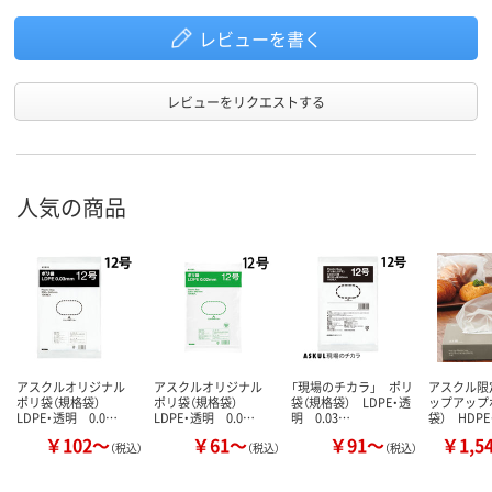
レビューを書く
レビューをリクエストする
人気の商品
アスクルオリジナル
アスクルオリジナル
「現場のチカラ」 ポリ
アスクル限
ポリ袋（規格袋）
ポリ袋（規格袋）
袋（規格袋） LDPE・透
ップアップ
LDPE・透明 0.0…
LDPE・透明 0.0…
明 0.03…
袋） HDP
￥102～
￥61～
￥91～
￥1,5
（税込）
（税込）
（税込）