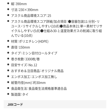
縦：390mm
寸法：230×390mm
アスクル商品環境スコア：25
アスクル商品環境スコア詳細/加点項目：●容器包装11:分別・リ
ユース・リサイクルしやすい(10点)●商品本体21:単一素材でリサ
イクルしやすい(5点)●仕組み30-1:温室効果ガスの削減に取り組
んでいる(10点)
材質：ポリエチレン(HDPE)
直径：150mm
タイプ：ミシン目付ロールタイプ
巻き枚数：3300枚/巻
目安サイズ：No.12
おすすめ＆注目商品：オリジナル商品
エンボス加工：エンボス加工無し
紙管内径(mm)：約30mm
食品衛生法：食品衛生法規格基準適合品
製造国：タイ
JANコード