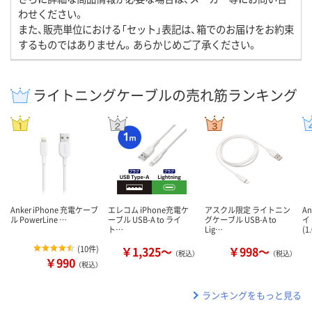
わせください。
また、販売単位における「セット」表記は、箱でのお届けをお約束
するものではありません。あらかじめご了承ください。
ライトニングケーブルの売れ筋ランキング
Anker iPhone 充電ケーブ
エレコム iPhone充電ケ
アスクル限定 ライトニン
A
ル PowerLine …
ーブル USB-A to ライ
グケーブル USB-A to
イ
ト…
Lig…
(1
(
10件
)
￥1,325～
￥998～
（税込）
（税込）
￥990
（税込）
ランキングをもっと見る