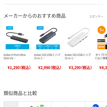
メーカーからのおすすめ商品
スポンサー
Anker 4-Port Ultra-
Anker 332 USB-C ハブ
Anker 332 USB-C ハブ
タイプCケ
Slim US…
(5-in-1…
(5-in-1…
C to C
¥1,290（税込）
¥2,990（税込）
¥3,290（税込）
¥4,
類似商品と比較