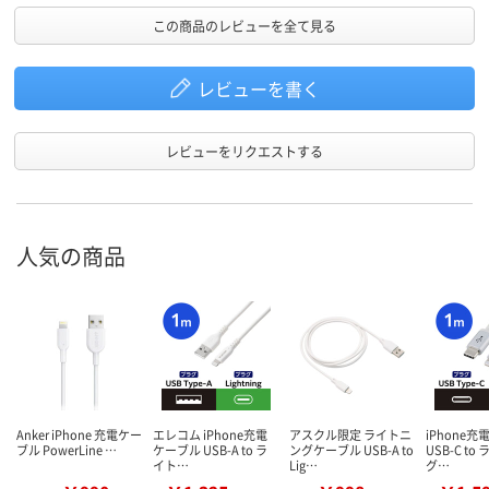
この商品のレビューを全て見る
レビューを書く
レビューをリクエストする
人気の商品
Anker iPhone 充電ケー
エレコム iPhone充電
アスクル限定 ライトニ
iPhone充
ブル PowerLine …
ケーブル USB-A to ラ
ングケーブル USB-A to
USB-C t
イト…
Lig…
グ…