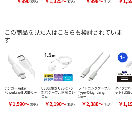
￥990
￥1,325～
￥998～
￥1,5
（税込）
（税込）
（税込）
この商品を見た人はこちらも検討されていま
す
アンカー Anker
USB充電器 USB-C PD
ライトニングケーブル
タイプCケー
PowerLine II USB-C …
対応 ケーブル同梱 エレ
Type-C-Lightning
ット ( USB-
コム
1m…
￥1,590～
￥2,190～
￥2,380～
￥1,1
（税込）
（税込）
（税込）