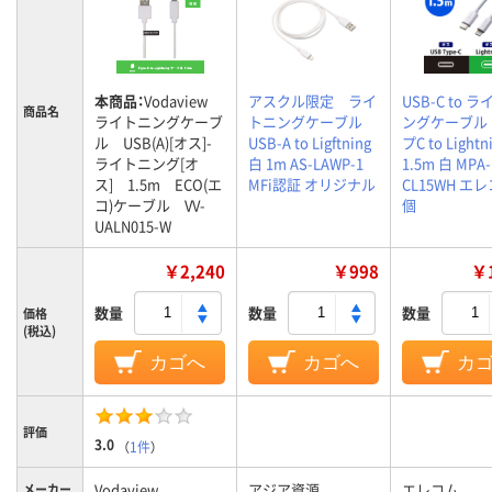
本商品：
Vodaview
アスクル限定 ライ
USB-C to 
商品名
ライトニングケーブ
トニングケーブル
ングケーブル 
ル USB(A)[オス]-
USB-A to Ligftning
プC to Lightn
ライトニング[オ
白 1m AS-LAWP-1
1.5m 白 MPA-
ス] 1.5m ECO(エ
MFi認証 オリジナル
CL15WH エレ
コ)ケーブル VV-
個
UALN015-W
￥2,240
￥998
￥1
数量
数量
数量
価格
(税込)
カゴへ
カゴへ
カ
評価
3.0
（
1件
）
Vodaview
アジア資源
エレコム
メーカー