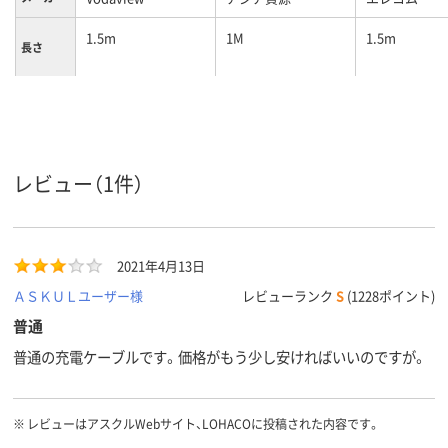
1.5m
1M
1.5m
長さ
USB（Ａ）[オス] - ラ
USB Type-C
コネクタ
イトニング[オス]、
形状
USB Type-A
カラーグ
ホワイト系
ホワイト系
ホワイト系
レビュー（1件）
ループ
45g
重量
2021年4月13日
ＡＳＫＵＬユーザー様
レビューランク
S
(1228ポイント)
普通
普通の充電ケーブルです。価格がもう少し安ければいいのですが。
※
レビューはアスクルWebサイト、LOHACOに投稿された内容です。