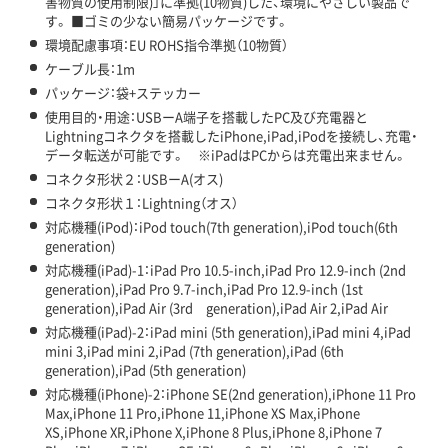
害物質の使用制限)」に準拠(10物質)した、環境にやさしい製品で
す。 ■ゴミの少ない簡易パッケージです。
環境配慮事項：EU ROHS指令準拠（10物質）
ケーブル長：1m
パッケージ：袋+ステッカー
使用目的・用途：USBーA端子を搭載したPC及び充電器と
Lightningコネクタを搭載したiPhone,iPad,iPodを接続し、充電・
データ転送が可能です。 ※iPadはPCからは充電出来ません。
コネクタ形状２：USBーA(オス)
コネクタ形状１：Lightning（オス）
対応機種(iPod)：iPod touch(7th generation),iPod touch(6th
generation)
対応機種(iPad)-1：iPad Pro 10.5-inch,iPad Pro 12.9-inch (2nd
generation),iPad Pro 9.7-inch,iPad Pro 12.9-inch (1st
generation),iPad Air (3rd generation),iPad Air 2,iPad Air
対応機種(iPad)-2：iPad mini (5th generation),iPad mini 4,iPad
mini 3,iPad mini 2,iPad (7th generation),iPad (6th
generation),iPad (5th generation)
対応機種(iPhone)-2：iPhone SE(2nd generation),iPhone 11 Pro
Max,iPhone 11 Pro,iPhone 11,iPhone XS Max,iPhone
XS,iPhone XR,iPhone X,iPhone 8 Plus,iPhone 8,iPhone 7