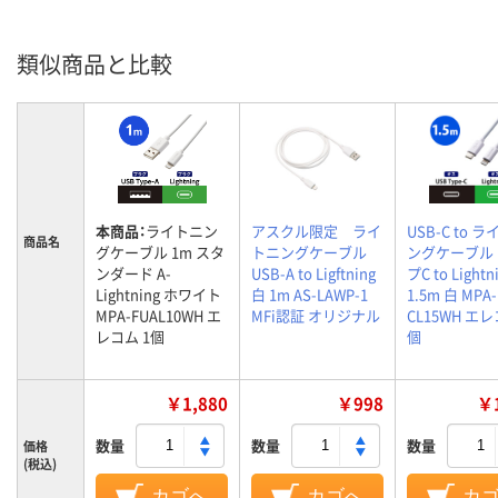
類似商品と比較
本商品：
ライトニン
アスクル限定 ライ
USB-C to 
商品名
グケーブル 1m スタ
トニングケーブル
ングケーブル 
ンダード A-
USB-A to Ligftning
プC to Lightn
Lightning ホワイト
白 1m AS-LAWP-1
1.5m 白 MPA-
MPA-FUAL10WH エ
MFi認証 オリジナル
CL15WH エレ
レコム 1個
個
￥1,880
￥998
￥1
数量
数量
数量
価格
(税込)
カゴへ
カゴへ
カ