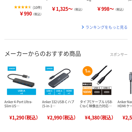
(
10件
)
￥1,325～
￥998～
（税込）
（税込）
￥990
（税込）
ランキングをもっと見る
メーカーからのおすすめ商品
スポンサー
Anker 4-Port Ultra-
Anker 332 USB-C ハブ
タイプCケーブル USB-
Anker Na
Slim US…
(5-in-1…
C to C 映像出力対応…
HDMI ケ
¥1,290（税込）
¥2,990（税込）
¥4,380（税込）
¥2,