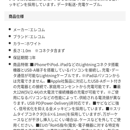
ッキピンを採用しています。データ転送・充電ケーブル。
商品仕様
メーカー：エレコム
ブランド：エレコム
カラー：ホワイト
長さ：1.0m ※コネクタ含まず
保証期間：1年
商品特徴：■iPhoneやiPod、iPadなどのLightningコネクタ搭載
機器とUSB-A端子を搭載しているパソコンを接続し、充電・デー
タ通信が可能なLightningケーブルです。※iPadはパソコンから
は充電できません。 ■Apple社製品に対応したUSB-Aポート付き
の充電器との接続で、家庭用コンセントから充電可能です。 ■最
大12W(5V/2.4A)の大電流で接続機器の充電が可能です。 ※ご使
用になるパソコンなどの性能によって、供給される電流値が異な
ります。USB PD(Power-Delivery)非対応です。 ■サビなどに強
く、信号劣化を抑える金メッキピンを採用しています。 ■※スリ
ムタイプコネクタ[9.6×6.1mm]を採用していますが、万が一ケ
ースなどが干渉し挿入しにくい場合は、ケースなどを外してご使
用ください。 ■EUの「RoHS指令(電気・電子機器に対する特定有