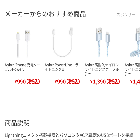
メーカーからのおすすめ商品
スポンサー
Anker iPhone 充電ケー
Anker PowerLine II ラ
Anker 高耐久ナイロン
Anker
ブル PowerL…
イトニングU…
ライトニングケーブル
ライトニ
(1…
(1…
¥990（税込）
¥990（税込）
¥1,390（税込）
¥1,
商品説明
Lightningコネクタ搭載機器とパソコンやAC充電器のUSBポートを接続