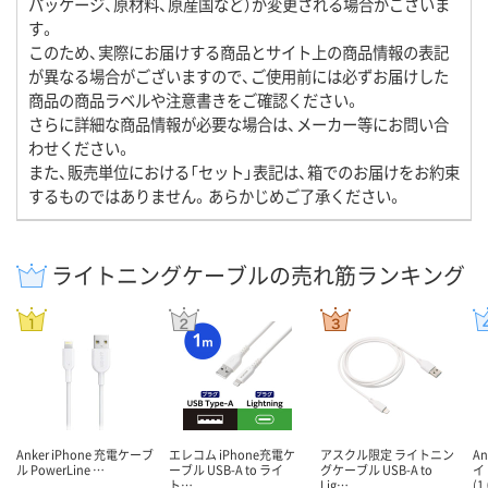
パッケージ、原材料、原産国など）が変更される場合がございま
す。
このため、実際にお届けする商品とサイト上の商品情報の表記
が異なる場合がございますので、ご使用前には必ずお届けした
商品の商品ラベルや注意書きをご確認ください。
さらに詳細な商品情報が必要な場合は、メーカー等にお問い合
わせください。
また、販売単位における「セット」表記は、箱でのお届けをお約束
するものではありません。あらかじめご了承ください。
ライトニングケーブルの売れ筋ランキング
Anker iPhone 充電ケーブ
エレコム iPhone充電ケ
アスクル限定 ライトニン
A
ル PowerLine …
ーブル USB-A to ライ
グケーブル USB-A to
イ
ト…
Lig…
(1