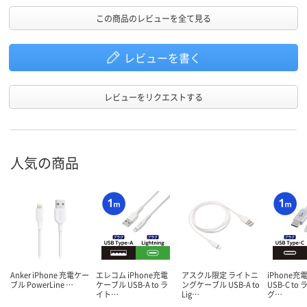
この商品のレビューを全て見る
レビューを書く
レビューをリクエストする
人気の商品
Anker iPhone 充電ケー
エレコム iPhone充電
アスクル限定 ライトニ
iPhone充
ブル PowerLine …
ケーブル USB-A to ラ
ングケーブル USB-A to
USB-C t
イト…
Lig…
グ…