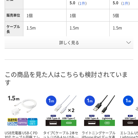
5.0
5.0
（
1件
）
（
1件
）
1個
1個
5個
販売単位
ケーブル
1.5m
1.5m
1.5m
長
詳しく見る
ブラック
ホワイト
ホワイト
カラー
お申込番
U891324
U891327
HE61835
号
5点
あり
3点
在庫
この商品を見た人はこちらも検討されていま
す
8月11日（火）
8月11日（火）
8月11日（火）
お届け日
数量
数量
数量
カゴへ
カゴへ
カ
USB充電器 USB-C PD
タイプCケーブル 2本セ
ライトニングケーブル
エレコム US
対応 ケーブル同梱 エレ
ット ( USB-A to USB-…
iPhone iPad データ通
Lightnin