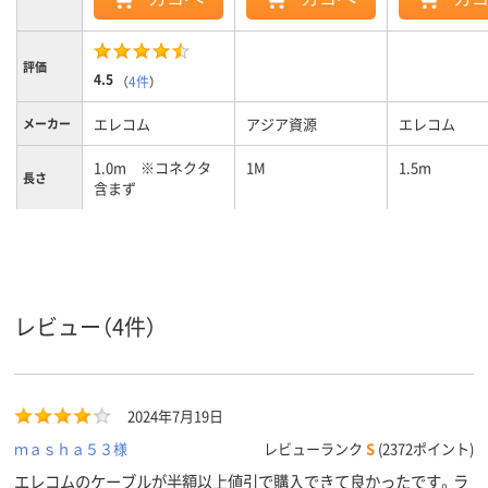
評価
4.5
（
4件
）
エレコム
アジア資源
エレコム
メーカー
1.0m ※コネクタ
1M
1.5m
長さ
含まず
USB Type-A
USB Type-C
コネクタ
形状
1年
保証期間
レビュー（4件）
2024年7月19日
ｍａｓｈａ５３様
レビューランク
S
(2372ポイント)
エレコムのケーブルが半額以上値引で購入できて良かったです。ラ