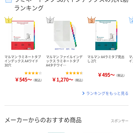
ランキング
マルマン ラミネートタブ
マルマン ファイルインデ
マルマン A4ラミタブ見出
マ
インデックス A4ワイド
ックス ラミネートタブ
し 2穴
イ
30穴
A4タテワイ…
￥495～
（税込）
￥545～
￥1,270～
（税込）
（税込）
ランキングをもっと見る
メーカーからのおすすめ商品
スポンサー