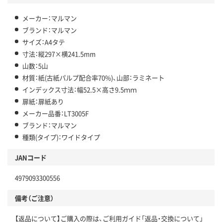
メーカー：マルマン
ブランド：マルマン
サイズ：A4タテ
寸法：縦297×横241.5mm
山数：5山
材質：紙(古紙パルプ配合率70%)、山部：ラミネート
インデックス寸法：幅52.5×高さ9.5ｍｍ
扉紙：扉紙あり
メーカー品番：LT3005F
ブランド：マルマン
種類(タイプ)：ワイドタイプ
JANコード
4979093300556
備考（ご注意）
【返品について】ご購入の際は、ご利用ガイド「返品・交換について」