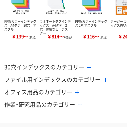
カゴへ
カゴへ
カ
PP製カラーインデック
ラミネートタブインデ
PP製カラーインデック
テージー 
ス A4タテ 30穴 ア
ックス A4タテ 2
ス 2穴 アスクル
ックスPP A4
スクル
穴 扉紙なし アス
ク…
￥139～
￥814～
￥116～
￥2
（税込）
（税込）
（税込）
30穴インデックスのカテゴリー
ファイル用インデックスのカテゴリー
オフィス用品のカテゴリー
作業・研究用品のカテゴリー