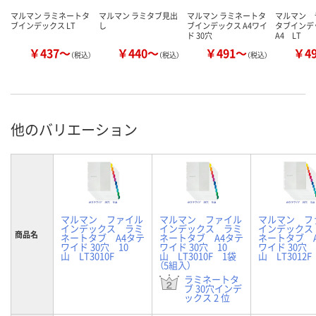
マルマン ラミネートタ
マルマン ラミタブ見出
マルマン ラミネートタ
マルマン 
ブインデックス LT
し
ブインデックス A4ワイ
タブイン
ド 30穴
A4 LT
￥437～
￥440～
￥491～
￥4
（税込）
（税込）
（税込）
他のバリエーション
マルマン ファイル
マルマン ファイル
マルマン フ
インデックス ラミ
インデックス ラミ
インデックス
商品名
ネートタブ A4タテ
ネートタブ A4タテ
ネートタブ 
ワイド 30穴 10
ワイド 30穴 10
ワイド 30穴 
山 LT3010F
山 LT3010F 1袋
山 LT3012F
（5組入）
ラミネートタ
ブ 30穴インデ
ックス 2 位