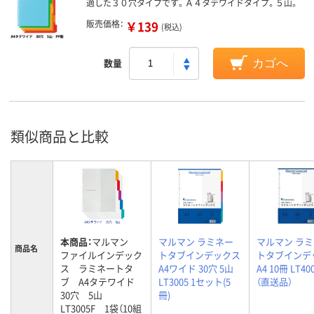
適した３０穴タイプです。Ａ４タテワイドタイプ。５山。
販売価格：
￥139
(税込)
数量
カゴへ
類似商品と比較
本商品：
マルマン
マルマン ラミネー
マルマン ラ
商品名
ファイルインデック
トタブインデックス
トタブインデ
ス ラミネートタ
A4ワイド 30穴 5山
A4 10冊 LT40
ブ A4タテワイド
LT3005 1セット(5
（直送品）
30穴 5山
冊)
LT3005F 1袋（10組