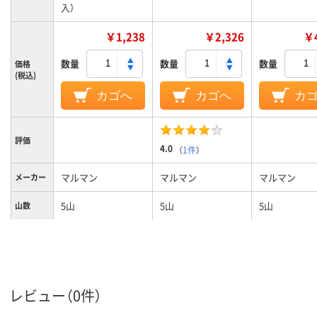
入）
￥1,238
￥2,326
￥4
数量
数量
数量
価格
(税込)
カゴへ
カゴへ
カ
評価
4.0
（
1件
）
マルマン
マルマン
マルマン
メーカー
5山
5山
5山
山数
A4タテ
A4ワイド（縦297×
A4/30穴
サイズ
横241.5mm）
タテ
タテ
タテ
向き
レビュー（0件）
30穴
30穴
30穴
穴数