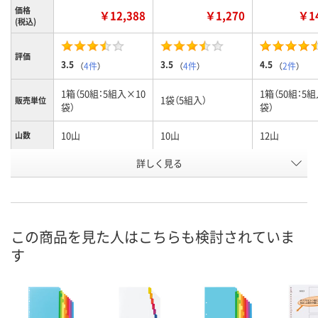
価格
￥12,388
￥1,270
￥14
(税込)
評価
3.5
3.5
4.5
（
4件
）
（
4件
）
（
2件
）
1箱（50組：5組入×10
1箱（50組：5
1袋（5組入）
販売単位
袋）
袋）
10山
10山
12山
山数
お申込番
詳しく見る
E991096
E991064
E991097
号
2点
あり
入荷待ち
在庫
ご注文後、お
この商品を見た人はこちらも検討されていま
8月7日（金）
8月7日（金）
ついてご連絡
お届け日
す
ます
数量
数量
数量