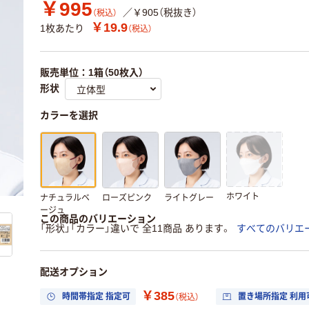
￥995
／￥905（税抜き）
（税込）
￥19.9
1枚あたり
（税込）
販売単位：1箱（50枚入）
形状
カラーを選択
ホワイト
ナチュラルベ
ローズピンク
ライトグレー
ージュ
この商品のバリエーション
「形状」「カラー」違いで 全11商品 あります。
すべてのバリエ
配送オプション
￥385
時間帯指定 指定可
置き場所指定 利用
（税込）