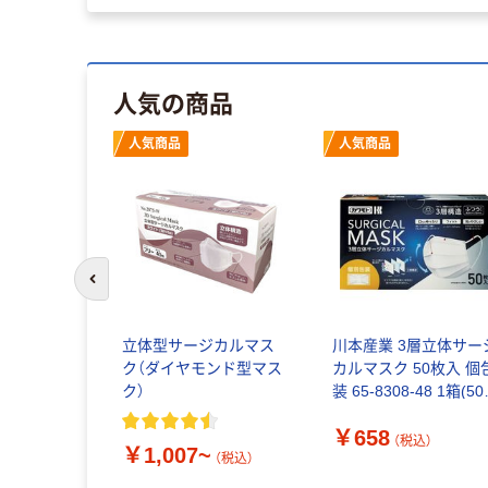
人気の商品
人気商品
人気商品
前のスライドへ
立体型サージカルマス
川本産業 3層立体サー
ク（ダイヤモンド型マス
カルマスク 50枚入 個
ク）
装 65-8308-48 1箱(50
枚)（直送品）
￥658
（税込）
￥1,007~
（税込）