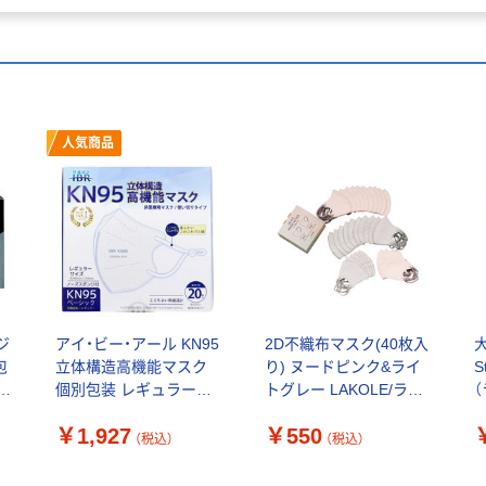
人気商品
ジ
アイ・ビー・アール KN95
2D不織布マスク(40枚入
包
立体構造高機能マスク
り) ヌードピンク&ライ
S
個別包装 レギュラー
トグレー LAKOLE/ラコ
WH 20枚入
レ
￥1,927
￥550
4573508631015 1箱(20
（税込）
（税込）
枚入)（直送品）