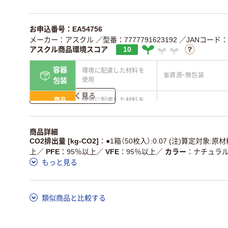
お申込番号：EA54756
メーカー：アスクル
／型番：7777791623192
／JANコード：45
アスクル商品環境スコア
10
容器
環境に配慮した材料を
省資源・無包装
使用
包装
詳しく見る
商品
環境に配慮した材料を
省資源・省エネ・節水
本体
使用
独自の回収スキームが
アスクルで資源循環し
商品詳細
仕組
ある
ている
CO2排出量 [kg-CO2]
●1箱（50枚入）:0.07 (注)算定対象:
上
／
PFE
95％以上
／
VFE
95％以上
／
カラー
ナチュラ
この商品の環境配慮ポイントです。詳しくはページ下部の商品
もっと見る
ア詳細／加点項目
」で確認できます。
類似商品と比較する