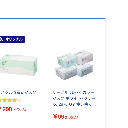
オリジナル
アスクル 3層式マスク
リーブル 3Dバイカラー
マスク ホワイト×グレー
No.2876-GY 使い捨て
￥298~
不織布 立体マスク 1
（税込）
￥995
箱（50枚入）
（税込）