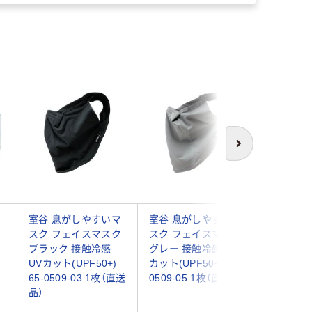
次へ
ジ
室谷 息がしやすいマ
室谷 息がしやすいマ
【20箱】FV
スク フェイスマスク
スク フェイスマスク
N95マス
ブラック 接触冷感
グレー 接触冷感 UV
装 20枚
）
UVカット(UPF50+)
カット(UPF50+) 65-
FV-MS-0
65-0509-03 1枚（直送
0509-05 1枚（直送品）
ト20枚×
品）
×2袋)（