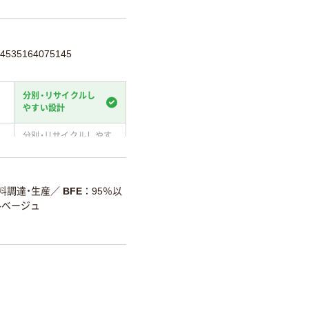
35164075145
分別・リサイクルし
やすい設計
分別・リサイクルしやす
い設計
温室効果ガスなどの削減
原材料調達・生産
／
BFE
95％以
ルベージュ
詳細「
アスクル商品環境スコ