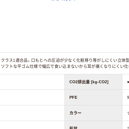
格 クラス1適合品。口もとへの圧迫が少なく化粧移り等がしにくい立
。ソフトな平ゴム仕様で幅広で食い込まないから耳が痛くなりにくい仕
CO2排出量 [kg-CO2]
PFE
カラー
形状