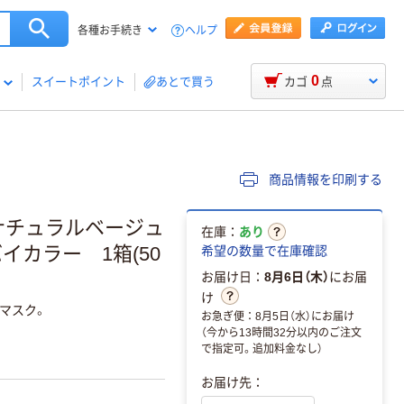
ヘルプ
各種お手続き
0
スイートポイント
あとで買う
カゴ
点
商品情報を印刷する
ナチュラルベージュ
在庫：
あり
イカラー 1箱(50
希望の数量で在庫確認
お届け日：
8月6日（木）
にお届
け
マスク。
お急ぎ便：8月5日（水）にお届け
（今から13時間32分以内のご注文
で指定可。追加料金なし）
お届け先：