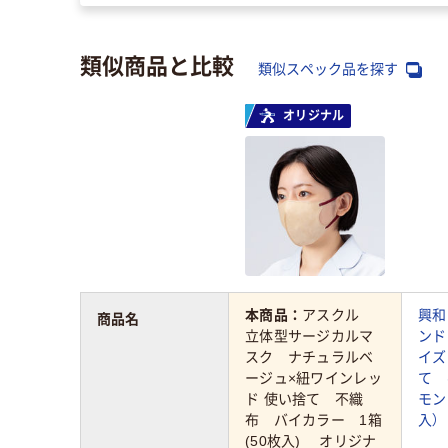
類似商品と比較
類似スペック品を探す
オリジナル
本商品：
アスクル
興和
商品名
立体型サージカルマ
ンド
スク ナチュラルベ
イズ
ージュ×紐ワインレッ
て 
ド 使い捨て 不織
モン
布 バイカラー 1箱
入）
(50枚入) オリジナ