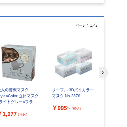
ページ：
1
／
2
次のスライド
大人の贅沢マスク
リーブル 3Dバイカラー
アドバンス
tyle×Color 立体マスク
マスク No.2876
スク フィ
（ライトグレー×ブラッ
￥995~
￥1,078
ク）1箱（30枚）バイカラ
（税込）
￥1,077
ーマスク
（税込）