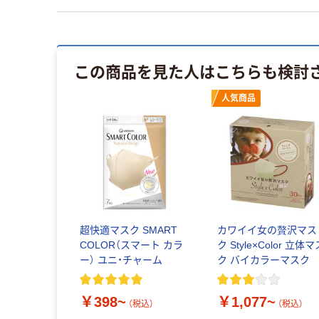
この商品を見た人はこちらも検討
人気商品
超快適マスク SMART
カワイイ女の贅沢マス
COLOR（スマート カラ
ク Style×Color 立体マ
ー） ユニ・チャーム
ク バイカラーマスク
￥398~
￥1,077~
（税込）
（税込）