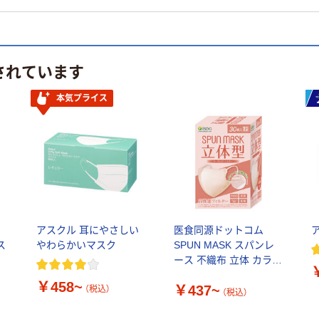
されています
本気プライス
アスクル 耳にやさしい
医食同源ドットコム
ス
やわらかいマスク
SPUN MASK スパンレ
ース 不織布 立体 カラー
マスク
￥458~
￥437~
（税込）
（税込）