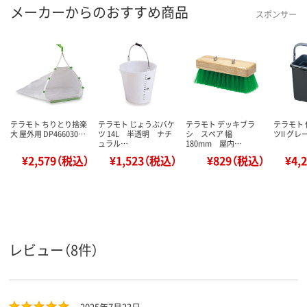
メーカーからのおすすめ商品
スポンサー
テラモト ちりとり捨楽
テラモト じょうぶバケ
テラモト デッキブラ
テラモト
大 屋外用 DP466030…
ツ 14L 半透明 ナチ
シ スペア 幅
ツII グレー
ュラル…
180mm 屋内…
¥2,579（税込）
¥1,523（税込）
¥829（税込）
¥4,
レビュー（8件）
2025年7月23日