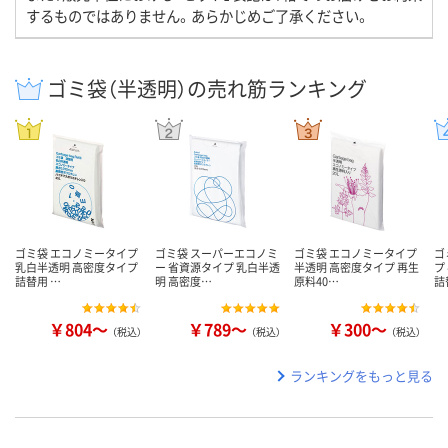
するものではありません。あらかじめご了承ください。
ゴミ袋（半透明）の売れ筋ランキング
ゴミ袋 エコノミータイプ
ゴミ袋 スーパーエコノミ
ゴミ袋 エコノミータイプ
ゴ
乳白半透明 高密度タイプ
ー 省資源タイプ 乳白半透
半透明 高密度タイプ 再生
プ
詰替用 …
明 高密度…
原料40…
詰
￥804～
￥789～
￥300～
（税込）
（税込）
（税込）
ランキングをもっと見る