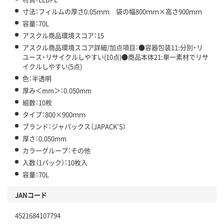
寸法：フィルムの厚さ0.05ｍｍ 袋の幅800ｍｍ×高さ900ｍｍ
容量：70L
アスクル商品環境スコア：15
アスクル商品環境スコア詳細/加点項目：●容器包装11:分別・リ
ユース・リサイクルしやすい(10点)●商品本体21:単一素材でリサ
イクルしやすい(5点)
色：半透明
厚み＜mm＞：0.050mm
組数：10枚
タイプ：800×900ｍｍ
ブランド：ジャパックス（JAPACK’S）
厚さ：0.050mm
カラーグループ：その他
入数（1パック）：10枚入
容量：70L
JANコード
4521684107794