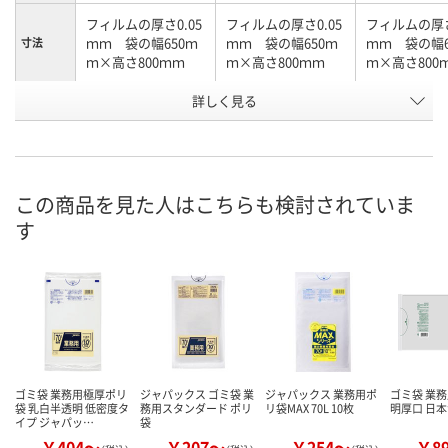
フィルムの厚さ0.05
フィルムの厚さ0.05
フィルムの厚さ
ｍｍ 袋の幅650ｍ
ｍｍ 袋の幅650ｍ
ｍｍ 袋の幅6
寸法
ｍ×高さ800ｍｍ
ｍ×高さ800ｍｍ
ｍ×高さ800
詳しく見る
45L
45L
45L
容量
お申込番
EP85683
1510241
1606549
号
在庫
この商品を見た人はこちらも検討されていま
お届け日
す
現在ご注文いただけ
現在ご注文いただけ
現在ご注文い
ません
ません
ません
ゴミ袋 業務用極厚ポリ
ジャパックス ゴミ袋 業
ジャパックス 業務用ポ
ゴミ袋 業務
袋 乳白半透明 低密度タ
務用スタンダード ポリ
リ袋MAX 70L 10枚
明厚口 日
イプ ジャパッ…
袋
￥404～
￥207～
￥254～
￥8