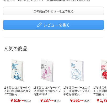
この商品のレビューを全て見る
レビューを書く
人気の商品
ゴミ袋 エコノミータイ
ゴミ袋 エコノミータイ
ゴミ袋 スーパーエコノ
ゴミ袋 ス
プ 乳白半透明 高密度タ
プ 半透明 高密度タイプ
ミー 省資源タイプ 乳白
イプ 半透明
イプ 詰替用 …
再生原料40…
半透明 高密度…
プ 詰替用 
￥616～
￥237～
￥561～
￥1,7
（税込）
（税込）
（税込）