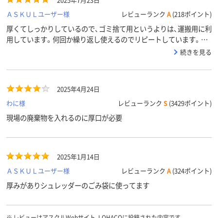
ＡＳＫＵＬユーザー様
レビューランク
A
(218ポイント)
厚くてしっかりしているので、ゴミ捨て用というよりは、運搬用に利
用しています。何回か繰り返し使えるのでリピートしています。た
だ半透明と言ってもかなり白いので中身はあまり見えませんので注
続きを見る
意が必要です。
2025年4月24日
わに様
レビューランク
S
(3429ポイント)
現場の廃棄物を入れるのに厚口が必要
2025年1月14日
ＡＳＫＵＬユーザー様
レビューランク
A
(324ポイント)
厚みがありシュレッダーのごみ袋に使ってます
※
レビューはアスクルWebサイト、LOHACOに投稿された内容です。