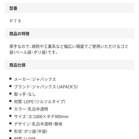
型番
独自の回収スキームがある
Ｐ７９
仕組
アスクルで資源循環している
商品の特徴
温室効果ガスなどの削減
厚手なので、病院や工業系など幅広い場面でご使用いただけるゴミ
この商品の環境配慮ポイントです。下記商品詳細「
袋（ペール袋・ポリ袋）です。
アスクル商品環境スコア詳細／加点項目
」で確認できます。
商品仕様
メーカー：ジャパックス
ブランド：ジャパックス（JAPACK’S）
取っ手：なし
材質：LDPE（ツルツルタイプ）
カラー：乳白半透明
サイズ：ヨコ800×タテ900mm
デザイン：乳白半透明・無地
形状：ポリ袋（平袋）
材質：LLDPE