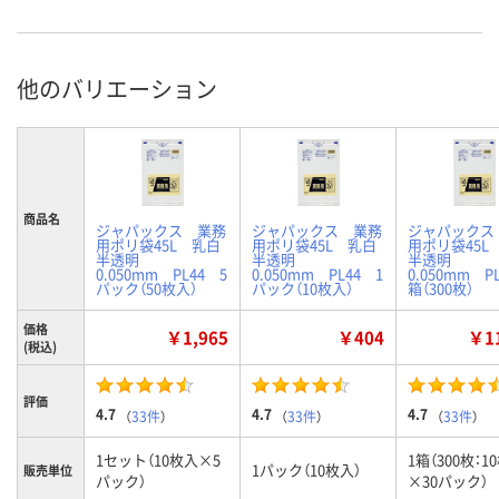
他のバリエーション
商品名
ジャパックス 業務
ジャパックス 業務
ジャパックス
用ポリ袋45L 乳白
用ポリ袋45L 乳白
用ポリ袋45L
半透明
半透明
半透明
0.050mm PL44 5
0.050mm PL44 1
0.050mm P
パック（50枚入）
パック（10枚入）
箱（300枚）
価格
￥1,965
￥404
￥11
(税込)
評価
4.7
4.7
4.7
（
33件
）
（
33件
）
（
33件
）
1セット（10枚入×5
1箱（300枚：1
1パック（10枚入）
販売単位
パック）
×30パック）