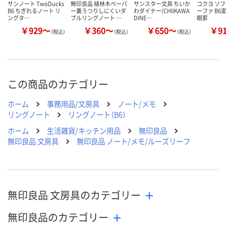
サンノート TwoDucks
無印良品 植林木ペーパ
サンスター文具 ちいか
コクヨ ソフ
B6 ちぎれるノート リ
ー裏うつりしにくいダ
わダイナー(CHIIKAWA
ーファ B6
ングタ…
ブルリングノート …
DINE…
眼罫
￥929～
￥360～
￥650～
￥9
（税込）
（税込）
（税込）
この商品のカテゴリー
ホーム
事務用品/文房具
ノート/メモ
リングノート
リングノート（B6）
ホーム
生活雑貨/キッチン用品
無印良品
無印良品 文房具
無印良品 ノート/メモ/ルーズリーフ
無印良品 文房具のカテゴリー
無印良品のカテゴリー