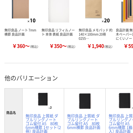
無印良品 ノート 7mm
無印良品 リフィルノー
無印良品 メモパッド 約
良品計画 無
横罫 良品計画
ト 本体 表紙 良品計画
140×100mm 20冊
木ペーパー
0255…
にくいノー
￥360～
￥350～
￥1,940
￥5
（税込）
（税込）
（税込）
他のバリエーション
商品名
無印良品 上質紙 ダ
無印良品 上質紙 ダ
無印良品 上質
ブルリングノート
ブルリングノート
ブルリングノ
ゴム留付 A5 80枚
ゴム留付 A5 80枚
ゴム留付 A5 
6mm横罫 1セット（2
6mm横罫 良品計画
6mm横罫 1箱
冊） 良品計画
入） 良品計画