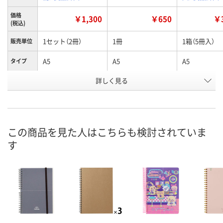
価格
￥1,300
￥650
￥3
(税込)
1セット（2冊）
1冊
1箱（5冊入）
販売単位
A5
A5
A5
タイプ
お申込番
詳しく見る
EN87157
EN87173
P254082
号
3点
7点
1点
在庫
8月8日（土）
8月8日（土）
8月8日（土）
お届け日
この商品を見た人はこちらも検討されていま
す
数量
数量
数量
カゴへ
カゴへ
カ