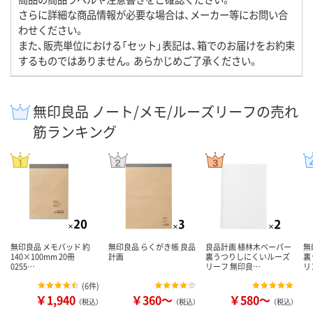
さらに詳細な商品情報が必要な場合は、メーカー等にお問い合
わせください。
また、販売単位における「セット」表記は、箱でのお届けをお約束
するものではありません。あらかじめご了承ください。
無印良品 ノート/メモ/ルーズリーフの売れ
筋ランキング
無印良品 メモパッド 約
無印良品 らくがき帳 良品
良品計画 植林木ペーパー
無
140×100mm 20冊
計画
裏うつりしにくいルーズ
裏
0255…
リーフ 無印良…
リ
(
6件
)
￥1,940
￥360～
￥580～
（税込）
（税込）
（税込）