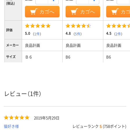
(税込)
カゴへ
カゴへ
カ
評価
5.0
4.8
4.5
（
1件
）
（
5件
）
（
2件
）
良品計画
良品計画
良品計画
メーカー
Ｂ６
B6
B6
サイズ
罫線タイ
６ｍｍ横罫
無地
プ
レビュー（1件）
2019年5月29日
猫好き様
レビューランク
S
(758ポイント)