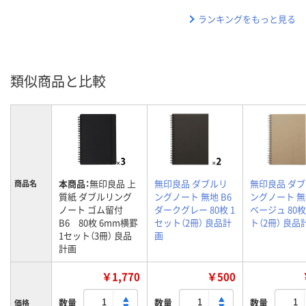
ランキングをもっと見る
類似商品と比較
本商品：
無印良品 上
無印良品 ダブルリ
無印良品 ダ
商品名
質紙 ダブルリング
ングノート 無地 B6
ングノート 無
ノート ゴム留付
ダークグレー 80枚 1
ベージュ 80枚
B6 80枚 6mm横罫
セット（2冊） 良品計
ト（2冊） 良品
1セット（3冊） 良品
画
計画
￥1,770
￥500
数量
数量
数量
価格