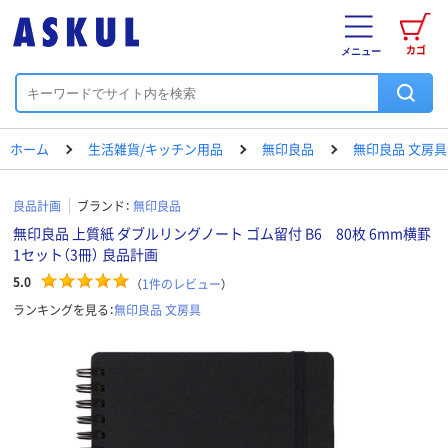
カゴ
メニュー
ホーム
生活雑貨/キッチン用品
無印良品
無印良品 文房具
良品計画
ブランド：
無印良品
無印良品 上質紙 ダブルリングノート ゴム留付 B6 80枚 6mm横罫
1セット（3冊） 良品計画
5.0
（
1
件のレビュー
）
ランキングを見る：
無印良品 文房具