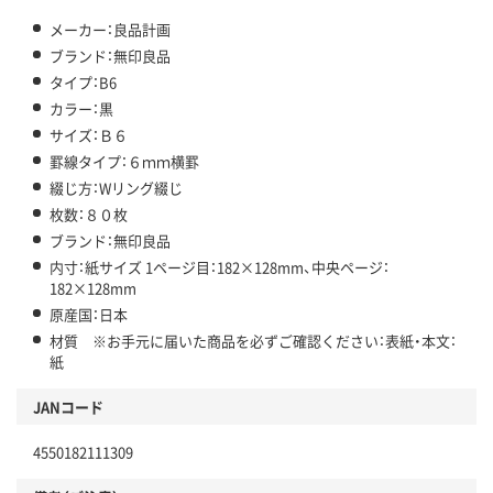
メーカー：良品計画
ブランド：無印良品
タイプ：B6
カラー：黒
サイズ：Ｂ６
罫線タイプ：６ｍｍ横罫
綴じ方：Wリング綴じ
枚数：８０枚
ブランド：無印良品
内寸：紙サイズ 1ページ目：182×128mm、中央ページ：
182×128mm
原産国：日本
材質 ※お手元に届いた商品を必ずご確認ください：表紙・本文：
紙
JANコード
4550182111309