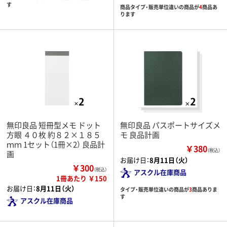
す
商品タイプ・販売単位違いの商品が
4
商品あ
ります
無印良品 短冊型メモ ドット
無印良品 パスポートサイズメ
方眼 ４０枚 約８２×１８５
モ 良品計画
ｍｍ 1セット（1冊×2） 良品計
￥380
（税込）
画
お届け日：
8月11日（火）
￥300
（税込）
アスクル在庫商品
1冊あたり ￥150
お届け日：
8月11日（火）
タイプ・販売単位違いの商品が
3
商品ありま
す
アスクル在庫商品