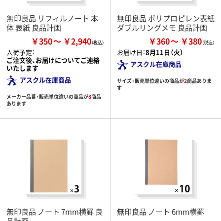
無印良品 リフィルノート 本
無印良品 ポリプロピレン表紙
体 表紙 良品計画
ダブルリングメモ 良品計画
￥350
￥2,940
￥360
￥380
入荷予定：
お届け日：
8月11日（火）
ご注文後、お届けについてご連絡
アスクル在庫商品
いたします
アスクル在庫商品
サイズ・販売単位違いの商品が
2
商品ありま
す
メーカー品番・販売単位違いの商品が
8
商品
あります
無印良品 ノート 7mm横罫 良
無印良品 ノート 6mm横罫
品計画