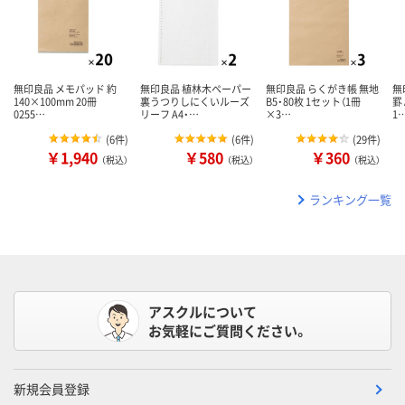
無印良品 メモパッド 約
無印良品 植林木ペーパー
無印良品 らくがき帳 無地
無
140×100mm 20冊
裏うつりしにくいルーズ
B5・80枚 1セット（1冊
罫
0255…
リーフ A4・…
×3…
1
(
6件
)
(
6件
)
(
29件
)
￥1,940
￥580
￥360
（税込）
（税込）
（税込）
ランキング一覧
アスクルについて
お気軽にご質問ください。
新規会員登録