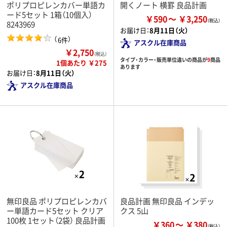
ポリプロピレンカバー単語カ
開くノート 横罫 良品計画
ード5セット 1箱（10個入）
￥590
￥3,250
8243969
お届け日：
8月11日（火）
（
）
6件
アスクル在庫商品
￥2,750
（税込）
タイプ・カラー・販売単位違いの商品が
9
商品
1個あたり ￥275
あります
お届け日：
8月11日（火）
アスクル在庫商品
無印良品 ポリプロピレンカバ
良品計画 無印良品 インデッ
ー単語カード5セット クリア
クス 5山
100枚 1セット（2袋） 良品計画
￥360
￥380