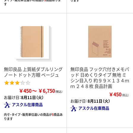
ります
す
無印良品 上質紙ダブルリング
無印良品 フック穴付きメモパ
ノート ドット方眼 ベージュ
ッド 日めくりタイプ 無地 ミ
シン目入り 約９９×１３４ｍ
ｍ ２４８枚 良品計画
￥450
￥6,750
￥450
（税込）
お届け日：
8月11日（火）
お届け日：
8月11日（火）
アスクル在庫商品
アスクル在庫商品
内寸・タイプ・販売単位違いの商品が
5
商品あ
ります