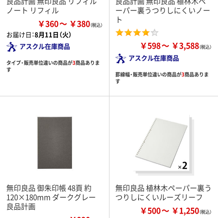
良品計画 無印良品 リフィル
良品計画 無印良品 植林木ペ
ノート リフィル
ーパー裏うつりしにくいノー
ト
￥360
￥380
お届け日：
8月11日（火）
￥598
￥3,588
アスクル在庫商品
アスクル在庫商品
タイプ・販売単位違いの商品が
3
商品ありま
す
罫線幅・販売単位違いの商品が
3
商品ありま
す
無印良品 御朱印帳 48頁 約
無印良品 植林木ペーパー裏う
120×180mm ダークグレー
つりしにくいルーズリーフ
良品計画
￥500
￥1,250