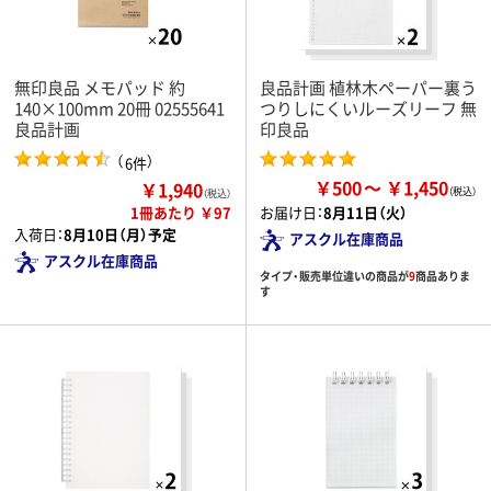
無印良品 メモパッド 約
良品計画 植林木ペーパー裏う
140×100mm 20冊 02555641
つりしにくいルーズリーフ 無
良品計画
印良品
（
）
6件
￥500
￥1,450
￥1,940
（税込）
1冊あたり ￥97
お届け日：
8月11日（火）
入荷日：
8月10日（月）予定
アスクル在庫商品
アスクル在庫商品
タイプ・販売単位違いの商品が
9
商品ありま
す