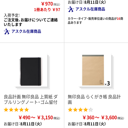
お届け日：
8月11日（火）
￥970
（税込）
アスクル在庫商品
1冊あたり ￥97
入荷予定：
カラー・タイプ・販売単位違いの商品が
16
商
ご注文後、お届けについてご連絡
品あります
いたします
アスクル在庫商品
良品計画 無印良品 上質紙 ダ
無印良品 らくがき帳 良品計
ブルリングノート・ゴム留付
画
￥490
￥3,150
￥360
￥3,600
お届け日：
8月11日（火）
お届け日：
8月11日（火）