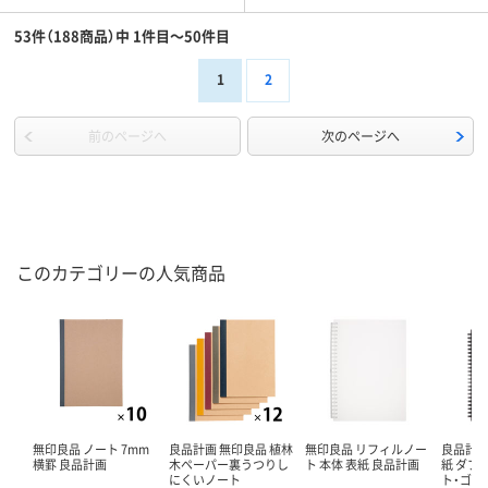
53件（188商品）中 1件目～50件目
1
2
前のページへ
次のページへ
このカテゴリーの人気商品
無印良品 ノート 7mm
良品計画 無印良品 植林
無印良品 リフィルノー
良品計画
横罫 良品計画
木ペーパー裏うつりし
ト 本体 表紙 良品計画
紙 ダブ
にくいノート
ト・ゴム