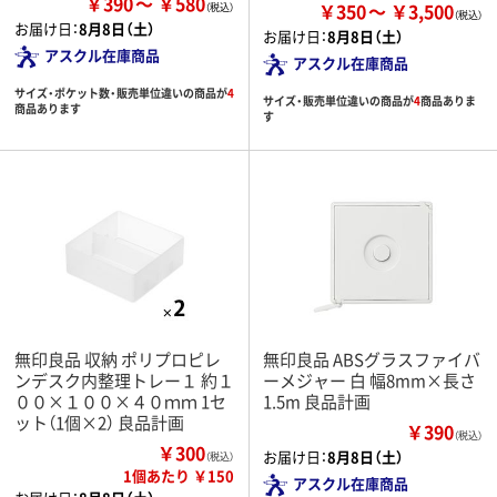
￥390
￥580
￥350
￥3,500
お届け日：
8月8日（土）
お届け日：
8月8日（土）
アスクル在庫商品
アスクル在庫商品
サイズ・ポケット数・販売単位違いの商品が
4
サイズ・販売単位違いの商品が
4
商品ありま
商品あります
す
無印良品 収納 ポリプロピレ
無印良品 ABSグラスファイバ
ンデスク内整理トレー１ 約１
ーメジャー 白 幅8mm×長さ
００×１００×４０ｍｍ 1セ
1.5m 良品計画
ット（1個×2） 良品計画
￥390
（税込）
￥300
お届け日：
8月8日（土）
（税込）
1個あたり ￥150
アスクル在庫商品