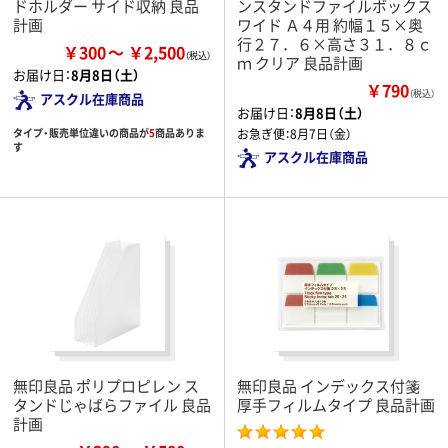
ドホルダー サイド収納 良品
ンスタンドファイルボックス
計画
ワイド Ａ４用 約幅１５×奥
行２７．６×高さ３１．８ｃ
￥300
￥2,500
ｍ クリア 良品計画
お届け日：
8月8日（土）
￥790
（税込）
アスクル在庫商品
お届け日：
8月8日（土）
タイプ・販売単位違いの商品が
5
商品ありま
お急ぎ便：
8月7日（金）
す
アスクル在庫商品
無印良品 ポリプロピレン ス
無印良品 インデックス付箋
タンドじゃばらファイル 良品
厚手フィルムタイプ 良品計画
計画