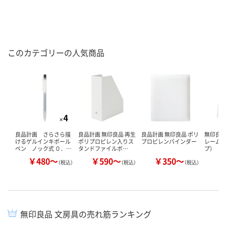
このカテゴリーの人気商品
良品計画 さらさら描
良品計画 無印良品 再生
良品計画 無印良品 ポリ
無印良
けるゲルインキボール
ポリプロピレン入りス
プロピレンバインダー
レーム（
ペン ノック式 ０．…
タンドファイルボ…
プ）
￥480～
￥590～
￥350～
￥
（税込）
（税込）
（税込）
無印良品 文房具の売れ筋ランキング