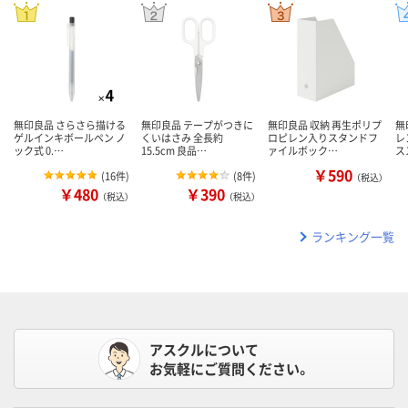
無印良品 さらさら描ける
無印良品 テープがつきに
無印良品 収納 再生ポリプ
無
ゲルインキボールペン ノ
くいはさみ 全長約
ロピレン入りスタンドフ
レ
ック式 0.…
15.5cm 良品…
ァイルボック…
ス
￥590
(
16件
)
(
8件
)
（税込）
￥480
￥390
（税込）
（税込）
ランキング一覧
アスクルについて
お気軽にご質問ください。