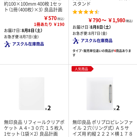
約100×100mm 400枚 1セッ
スタンド
ト（1冊（400枚）×3） 良品計画
￥570
￥790
￥1,980
（税込）
1冊あたり ￥190
お届け日：
8月8日（土）
お届け日：
8月8日（土）
お急ぎ便：
8月7日（金）
お急ぎ便：
8月7日（金）
アスクル在庫商品
アスクル在庫商品
タイプ・販売単位違いの商品が
4
商品ありま
す
人気商品
無印良品 リフィールクリアポ
無印良品 ポリプロピレンファ
ケット Ａ４・３０穴 １５枚入
イル ２穴（リング式） Ａ５サ
1セット（1袋×2） 良品計画
イズ用 約縦２２２×横１７８