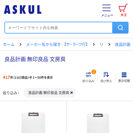
カゴ
メニュー
ホーム
メーカー名から探す - 【ヤ・ラ・ワ行】
リ
良品計画
良品計画 無印良品 文房具
1
417
件（1163商品）中 1～50件を表示
表示切替
絞り込み
並び替え
良品計画 無印良品 文房具
絞り込み