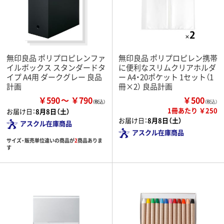
無印良品 ポリプロピレンファ
無印良品 ポリプロピレン携帯
イルボックス スタンダードタ
に便利なスリムクリアホルダ
イプ A4用 ダークグレー 良品
ー A4・20ポケット 1セット（1
計画
冊×2） 良品計画
￥590
￥790
￥500
（税込）
1冊あたり ￥250
お届け日：
8月8日（土）
お届け日：
8月8日（土）
アスクル在庫商品
アスクル在庫商品
サイズ・販売単位違いの商品が
2
商品ありま
す