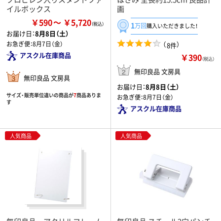
イルボックス
画
￥590
￥5,720
1
万回
購入いただきました！
お届け日：
8月8日（土）
お急ぎ便：
8月7日（金）
（
）
8件
アスクル在庫商品
￥390
（税込）
無印良品 文房具
無印良品 文房具
お届け日：
8月8日（土）
サイズ・販売単位違いの商品が
7
商品ありま
お急ぎ便：
8月7日（金）
す
アスクル在庫商品
人気商品
人気商品