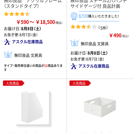
無印良品 アクリルフレーム
無印良品 スチール2穴パンチ
（スタンドタイプ）
サイドゲージ付 良品計画
1
万回
購入いただきました！
￥590
￥18,500
（
）
5件
お届け日：
8月8日（土）
￥490
お急ぎ便：
8月7日（金）
（税込）
アスクル在庫商品
無印良品 文房具
お届け日：
8月8日（土）
無印良品 文房具
お急ぎ便：
8月7日（金）
アスクル在庫商品
タイプ・販売単位違いの商品が
11
商品ありま
す
人気商品
人気商品