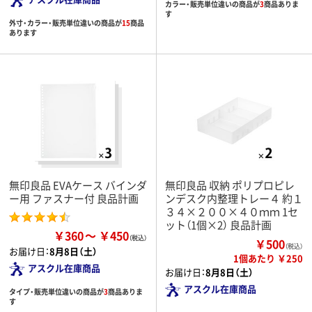
カラー・販売単位違いの商品が
3
商品ありま
す
外寸・カラー・販売単位違いの商品が
15
商品
あります
無印良品 EVAケース バインダ
無印良品 収納 ポリプロピレ
ー用 ファスナー付 良品計画
ンデスク内整理トレー４ 約１
３４×２００×４０ｍｍ 1セ
ット（1個×2） 良品計画
￥360
￥450
￥500
（税込）
お届け日：
8月8日（土）
1個あたり ￥250
アスクル在庫商品
お届け日：
8月8日（土）
アスクル在庫商品
タイプ・販売単位違いの商品が
3
商品ありま
す