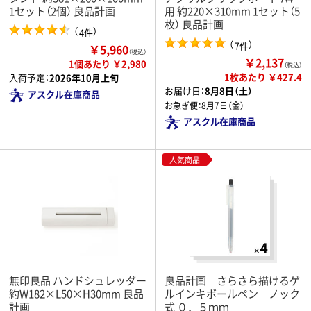
1セット（2個） 良品計画
用 約220×310mm 1セット（5
枚） 良品計画
（
）
4件
（
）
7件
￥5,960
（税込）
￥2,137
1個あたり ￥2,980
（税込）
1枚あたり ￥427.4
入荷予定：
2026年10月上旬
お届け日：
8月8日（土）
アスクル在庫商品
お急ぎ便：
8月7日（金）
アスクル在庫商品
人気商品
無印良品 ハンドシュレッダー
良品計画 さらさら描けるゲ
約W182×L50×H30mm 良品
ルインキボールペン ノック
計画
式 ０．５ｍｍ