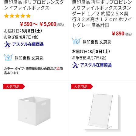
無印良品 ポリプロピレンスタ
無印良品 再生ポリプロピレン
ンドファイルボックス
入りファイルボックススタン
ダード １／２ 約幅２５×奥
行３２×高さ１２ｃｍ ホワイ
￥590
￥5,900
トグレー 良品計画
お届け日：
8月8日（土）
￥890
（税込）
お急ぎ便：
8月7日（金）
無印良品 文房具
アスクル在庫商品
お届け日：
8月8日（土）
無印良品 文房具
お急ぎ便：
8月7日（金）
アスクル在庫商品
カラー・タイプ・販売単位違いの商品が
11
商
品あります
人気商品
人気商品