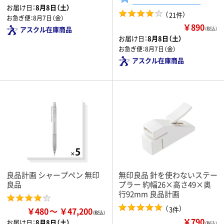
お届け日：
8月8日（土）
（
）
21件
お急ぎ便：
8月7日（金）
￥890
アスクル在庫商品
（税込）
お届け日：
8月8日（土）
お急ぎ便：
8月7日（金）
アスクル在庫商品
良品計画 シャープペン 無印
無印良品 針を使わないステー
良品
プラー 約幅26×高さ49×奥
行92mm 良品計画
（
）
3件
￥480
￥47,200
￥790
お届け日：
8月8日（土）
（税込）