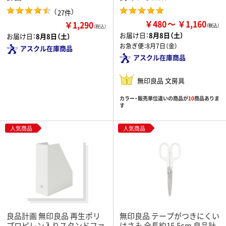
（
）
27件
￥480
￥1,160
￥1,290
（税込）
お届け日：
8月8日（土）
お届け日：
8月8日（土）
お急ぎ便：
8月7日（金）
アスクル在庫商品
アスクル在庫商品
無印良品 文房具
カラー・販売単位違いの商品が
10
商品ありま
す
人気商品
人気商品
良品計画 無印良品 再生ポリ
無印良品 テープがつきにくい
プロピレン入りスタンドファ
はさみ 全長約15.5cm 良品計