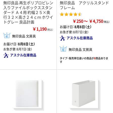
無印良品 再生ポリプロピレン
無印良品 アクリルスタンド
入りファイルボックススタン
フレーム
ダード Ａ４用 約幅２５×奥
行３２×高さ２４ｃｍ ホワイ
￥250
￥4,750
トグレー 良品計画
お届け日：
8月8日（土）
￥1,190
（税込）
お急ぎ便：
8月7日（金）
無印良品 文房具
アスクル在庫商品
お届け日：
8月8日（土）
無印良品 文房具
お急ぎ便：
8月7日（金）
アスクル在庫商品
タイプ・販売単位違いの商品が
8
商品ありま
す