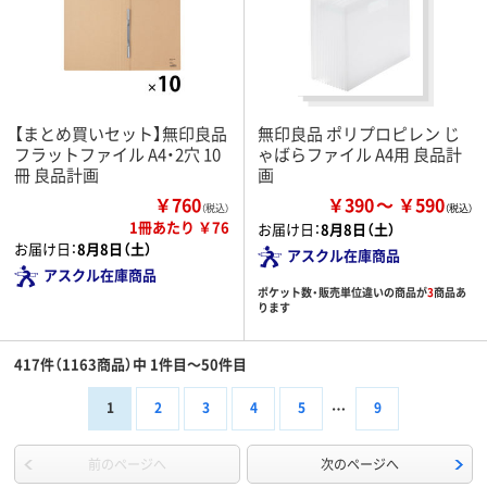
【まとめ買いセット】無印良品
無印良品 ポリプロピレン じ
フラットファイル A4・2穴 10
ゃばらファイル A4用 良品計
冊 良品計画
画
￥760
￥390
￥590
（税込）
1冊あたり ￥76
お届け日：
8月8日（土）
お届け日：
8月8日（土）
アスクル在庫商品
アスクル在庫商品
ポケット数・販売単位違いの商品が
3
商品あ
ります
417件（1163商品）中 1件目～50件目
1
2
3
4
5
9
前のページへ
次のページへ