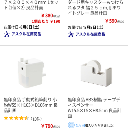
７×２００×４０ｍｍ 1セッ
ダード用キャスターもつけら
ト（1個×2） 良品計画
れるフタ 幅２５ｃｍ用 ホワ
イトグレー 良品計画
￥380
（税込）
￥590
1個あたり ￥190
（税込）
お届け日：
8月8日（土）
お届け日：
8月8日（土）
アスクル在庫商品
アスクル在庫商品
無印良品 手動式鉛筆削り 小
無印良品 ABS樹脂 テープデ
約W55×H103×D106mm 良
ィスペンサー
品計画
W15.5×L5×H8.5cm 良品計
画
（
）
10件
1
￥790
万回
購入いただきました！
（税込）