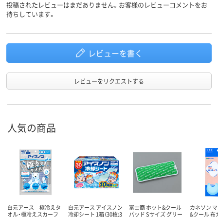
投稿されたレビューはまだありません。お客様のレビューコメントをお
待ちしています。
レビューを書く
レビューをリクエストする
人気の商品
白元アース 極冷えタ
白元アース アイスノン
富士商 ホット&クール
カネソン 
オル・極冷えスカーフ
冷却シート 1箱（30枚:3
パッド Sサイズ グリー
&クール 布