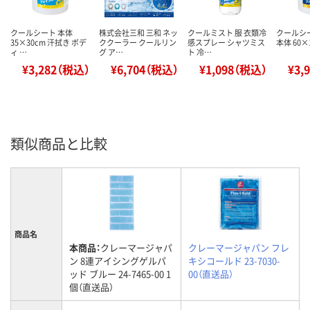
クールシート 本体
株式会社三和 三和 ネッ
クールミスト 服 衣類冷
クールシ
35×30cm 汗拭き ボデ
ククーラー クールリン
感スプレー シャツミス
本体 60×
ィ …
グ ア…
ト 冷…
¥3,282（税込）
¥6,704（税込）
¥1,098（税込）
¥3,
類似商品と比較
商品名
本商品：
クレーマージャパ
クレーマージャパン フレ
ン 8連アイシングゲルパ
キシコールド 23-7030-
ッド ブルー 24-7465-00 1
00（直送品）
個（直送品）