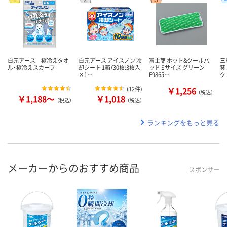
白元アース 極冷えタオ
白元アース アイスノン 冷
富士商 ホット&クールパ
三
ル・極冷えスカーフ
却シート 1箱（30枚:3枚入
ッド Sサイズ グリーン
葵
×1…
F9865…
ク
(
12件
)
￥1,256
（税込）
￥1,188～
￥1,018
（税込）
（税込）
ランキングをもっと見る
メーカーからのおすすめ商品
スポンサー