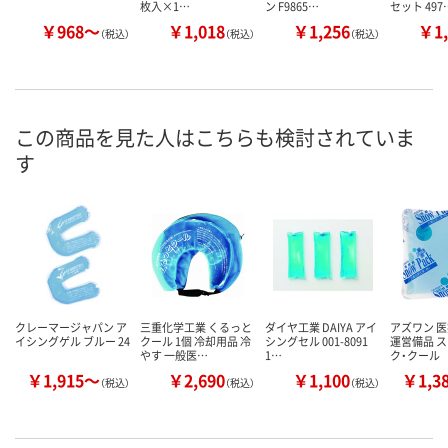
枚入×1…
ン F9865…
セット 497
￥968～
￥1,018
￥1,256
￥1,
（税込）
（税込）
（税込）
この商品を見た人はこちらも検討されていま
す
クレーマージャパン ア
三重化学工業 くるっと
ダイヤ工業 DAIYA アイ
アズワン 
イシングゲル ブルー 24
クール 1個 冷却用品 冷
シングセル 001-8091
運営備品 
やす 一般医…
1…
ク・クール
￥1,915～
￥2,690
￥1,100
￥1,3
（税込）
（税込）
（税込）